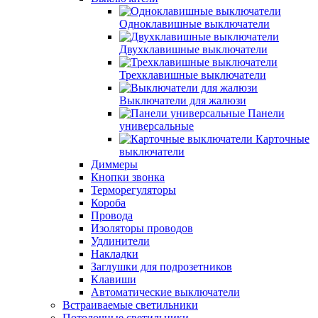
Одноклавишные выключатели
Двухклавишные выключатели
Трехклавишные выключатели
Выключатели для жалюзи
Панели
универсальные
Карточные
выключатели
Диммеры
Кнопки звонка
Терморегуляторы
Короба
Провода
Изоляторы проводов
Удлинители
Накладки
Заглушки для подрозетников
Клавиши
Автоматические выключатели
Встраиваемые светильники
Потолочные светильники