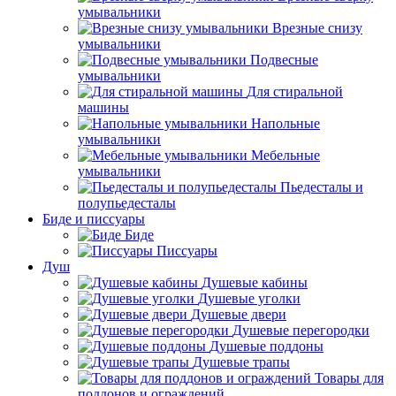
умывальники
Врезные снизу
умывальники
Подвесные
умывальники
Для стиральной
машины
Напольные
умывальники
Мебельные
умывальники
Пьедесталы и
полупьедесталы
Биде и писсуары
Биде
Писсуары
Душ
Душевые кабины
Душевые уголки
Душевые двери
Душевые перегородки
Душевые поддоны
Душевые трапы
Товары для
поддонов и ограждений