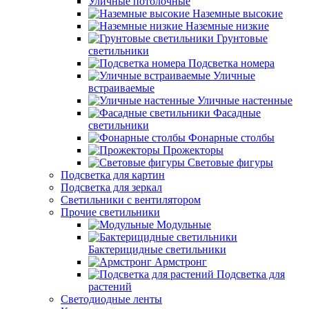
Уличные потолочные
Наземные высокие
Наземные низкие
Грунтовые
светильники
Подсветка номера
Уличные
встраиваемые
Уличные настенные
Фасадные
светильники
Фонарные столбы
Прожекторы
Световые фигуры
Подсветка для картин
Подсветка для зеркал
Светильники с вентилятором
Прочие светильники
Модульные
Бактерицидные светильники
Армстронг
Подсветка для
растений
Светодиодные ленты