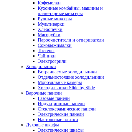
Кофемолки
Кухонные комбайны, машины и
планетарные миксеры
Ручные миксеры
Мультиварки
Хлебопечки
Мясорубки
Пароочистители и отпариватели
Соковыжималки
Тостеры
Чайники
Электрогрили
Холодильники
Встраиваемые холодильники
Отдельностоящие холодильники
Морозильные камеры
Холодильники Slide by Slide
Варочные панели
Газовые панели
Индукционные панели
Стеклокерамические панели
Электрические панели
Настольные плитки
Духовые шкафы
Электрические шкафы