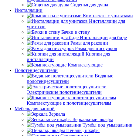
Сиденья для душа
Инсталляции
Комплекты с унитазами
Инсталляции для
унитазов
Бачки в стену
Инсталляции для биде
Рамы для раковин
Рамы для писсуаров
Кнопки для
инсталляций
Комплектующие
Полотенцесушители
Водяные
полотенцесушители
Электрические полотенцесушители
Комплектующие к полотенцесушителям
Мебель для ванной
Зеркала
Зеркальные шкафы
Тумбы под умывальник
Пеналы, шкафы
Столешницы