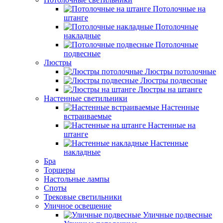
Потолочные на
штанге
Потолочные
накладные
Потолочные
подвесные
Люстры
Люстры потолочные
Люстры подвесные
Люстры на штанге
Настенные светильники
Настенные
встраиваемые
Настенные на
штанге
Настенные
накладные
Бра
Торшеры
Настольные лампы
Споты
Трековые светильники
Уличное освещение
Уличные подвесные