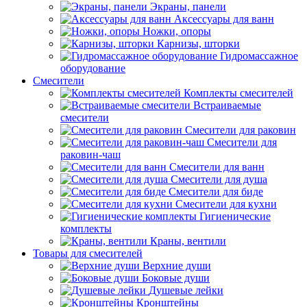
Экраны, панели
Аксессуары для ванн
Ножки, опоры
Карнизы, шторки
Гидромассажное
оборудование
Смесители
Комплекты смесителей
Встраиваемые
смесители
Смесители для раковин
Смесители для
раковин-чаш
Смесители для ванн
Смесители для душа
Смесители для биде
Смесители для кухни
Гигиенические
комплекты
Краны, вентили
Товары для смесителей
Верхние души
Боковые души
Душевые лейки
Кронштейны