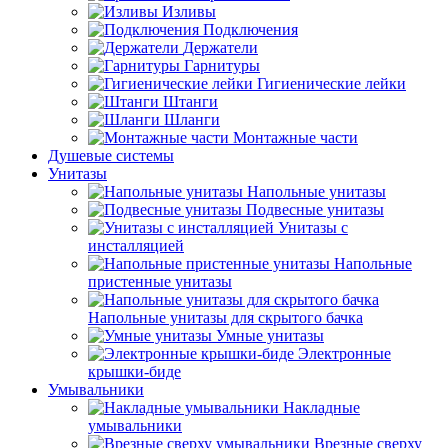
Изливы
Подключения
Держатели
Гарнитуры
Гигиенические лейки
Штанги
Шланги
Монтажные части
Душевые системы
Унитазы
Напольные унитазы
Подвесные унитазы
Унитазы с
инсталляцией
Напольные
пристенные унитазы
Напольные унитазы для скрытого бачка
Умные унитазы
Электронные
крышки-биде
Умывальники
Накладные
умывальники
Врезные сверху