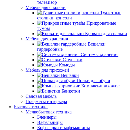
телевизор
Мебель для спальни
Туалетные
столики, консоли
Прикроватные
тумбы
Кровати для спальни
Мебель для хранения
Вешалки
гардеробные
Системы хранения
Стеллажи
Комоды
Мебель для прихожей
Вешалки
Полки для обуви
Компакт-прихожие
Банкетки
Садовая мебель
Предметы интерьера
Бытовая техника
Мелкобытовая техника
Блендеры
Вафельницы
Кофеварки и кофемашины