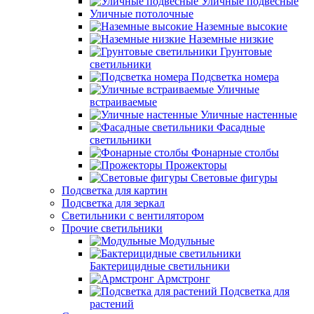
Уличные подвесные
Уличные потолочные
Наземные высокие
Наземные низкие
Грунтовые
светильники
Подсветка номера
Уличные
встраиваемые
Уличные настенные
Фасадные
светильники
Фонарные столбы
Прожекторы
Световые фигуры
Подсветка для картин
Подсветка для зеркал
Светильники с вентилятором
Прочие светильники
Модульные
Бактерицидные светильники
Армстронг
Подсветка для
растений