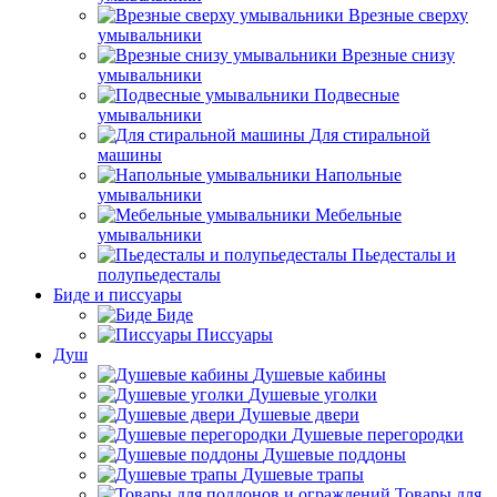
Врезные сверху
умывальники
Врезные снизу
умывальники
Подвесные
умывальники
Для стиральной
машины
Напольные
умывальники
Мебельные
умывальники
Пьедесталы и
полупьедесталы
Биде и писсуары
Биде
Писсуары
Душ
Душевые кабины
Душевые уголки
Душевые двери
Душевые перегородки
Душевые поддоны
Душевые трапы
Товары для