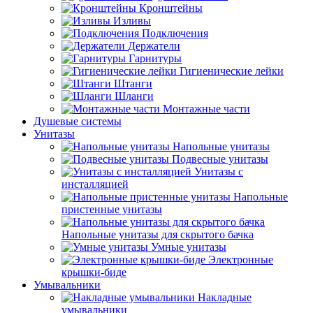
Кронштейны
Изливы
Подключения
Держатели
Гарнитуры
Гигиенические лейки
Штанги
Шланги
Монтажные части
Душевые системы
Унитазы
Напольные унитазы
Подвесные унитазы
Унитазы с
инсталляцией
Напольные
пристенные унитазы
Напольные унитазы для скрытого бачка
Умные унитазы
Электронные
крышки-биде
Умывальники
Накладные
умывальники