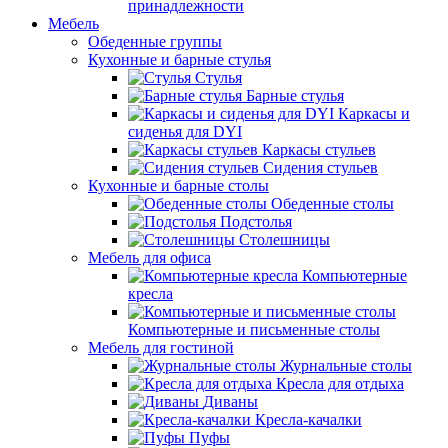
принадлежности
Мебель
Обеденные группы
Кухонные и барные стулья
Стулья
Барные стулья
Каркасы и
сиденья для DYI
Каркасы стульев
Сидения стульев
Кухонные и барные столы
Обеденные столы
Подстолья
Столешницы
Мебель для офиса
Компьютерные
кресла
Компьютерные и письменные столы
Мебель для гостиной
Журнальные столы
Кресла для отдыха
Диваны
Кресла-качалки
Пуфы