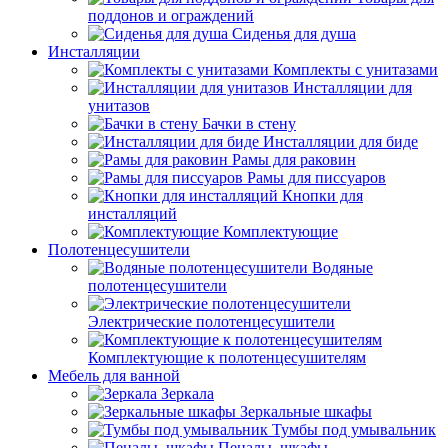
поддонов и ограждений
Сиденья для душа
Инсталляции
Комплекты с унитазами
Инсталляции для
унитазов
Бачки в стену
Инсталляции для биде
Рамы для раковин
Рамы для писсуаров
Кнопки для
инсталляций
Комплектующие
Полотенцесушители
Водяные
полотенцесушители
Электрические полотенцесушители
Комплектующие к полотенцесушителям
Мебель для ванной
Зеркала
Зеркальные шкафы
Тумбы под умывальник
Пеналы, шкафы