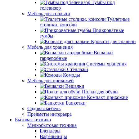
Тумбы под
телевизор
Мебель для спальни
Туалетные
столики, консоли
Прикроватные
тумбы
Кровати для спальни
Мебель для хранения
Вешалки
гардеробные
Системы хранения
Стеллажи
Комоды
Мебель для прихожей
Вешалки
Полки для обуви
Компакт-прихожие
Банкетки
Садовая мебель
Предметы интерьера
Бытовая техника
Мелкобытовая техника
Блендеры
Вафельницы