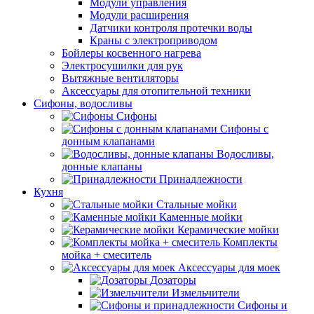
Модули управления
Модули расширения
Датчики контроля протечки воды
Краны с электроприводом
Бойлеры косвенного нагрева
Электросушилки для рук
Вытяжные вентиляторы
Аксессуары для отопительной техники
Сифоны, водосливы
Сифоны
Сифоны с
донным клапанами
Водосливы,
донные клапаны
Принадлежности
Кухня
Стальные мойки
Каменные мойки
Керамические мойки
Комплекты
мойка + смеситель
Аксессуары для моек
Дозаторы
Измельчители
Сифоны и