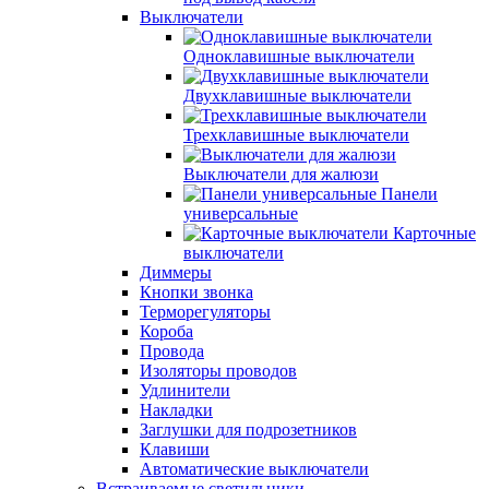
Выключатели
Одноклавишные выключатели
Двухклавишные выключатели
Трехклавишные выключатели
Выключатели для жалюзи
Панели
универсальные
Карточные
выключатели
Диммеры
Кнопки звонка
Терморегуляторы
Короба
Провода
Изоляторы проводов
Удлинители
Накладки
Заглушки для подрозетников
Клавиши
Автоматические выключатели
Встраиваемые светильники