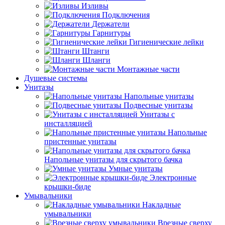
Изливы
Подключения
Держатели
Гарнитуры
Гигиенические лейки
Штанги
Шланги
Монтажные части
Душевые системы
Унитазы
Напольные унитазы
Подвесные унитазы
Унитазы с
инсталляцией
Напольные
пристенные унитазы
Напольные унитазы для скрытого бачка
Умные унитазы
Электронные
крышки-биде
Умывальники
Накладные
умывальники
Врезные сверху