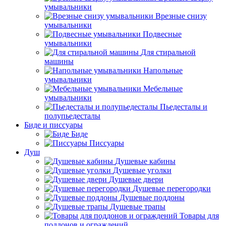
умывальники
Врезные снизу
умывальники
Подвесные
умывальники
Для стиральной
машины
Напольные
умывальники
Мебельные
умывальники
Пьедесталы и
полупьедесталы
Биде и писсуары
Биде
Писсуары
Душ
Душевые кабины
Душевые уголки
Душевые двери
Душевые перегородки
Душевые поддоны
Душевые трапы
Товары для
поддонов и ограждений