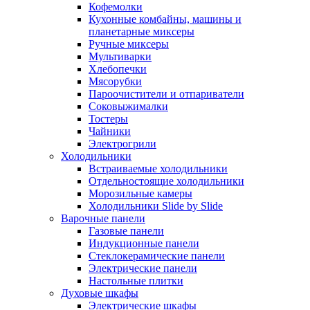
Кофемолки
Кухонные комбайны, машины и
планетарные миксеры
Ручные миксеры
Мультиварки
Хлебопечки
Мясорубки
Пароочистители и отпариватели
Соковыжималки
Тостеры
Чайники
Электрогрили
Холодильники
Встраиваемые холодильники
Отдельностоящие холодильники
Морозильные камеры
Холодильники Slide by Slide
Варочные панели
Газовые панели
Индукционные панели
Стеклокерамические панели
Электрические панели
Настольные плитки
Духовые шкафы
Электрические шкафы