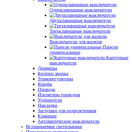
Одноклавишные выключатели
Двухклавишные выключатели
Трехклавишные выключатели
Выключатели для жалюзи
Панели
универсальные
Карточные
выключатели
Диммеры
Кнопки звонка
Терморегуляторы
Короба
Провода
Изоляторы проводов
Удлинители
Накладки
Заглушки для подрозетников
Клавиши
Автоматические выключатели
Встраиваемые светильники
Потолочные светильники