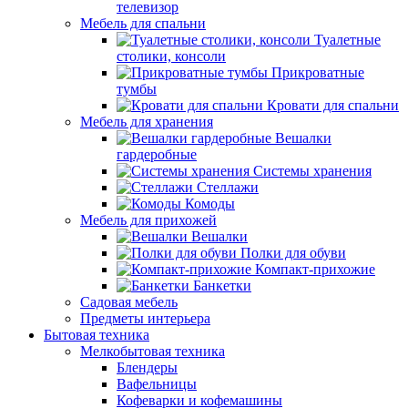
телевизор
Мебель для спальни
Туалетные
столики, консоли
Прикроватные
тумбы
Кровати для спальни
Мебель для хранения
Вешалки
гардеробные
Системы хранения
Стеллажи
Комоды
Мебель для прихожей
Вешалки
Полки для обуви
Компакт-прихожие
Банкетки
Садовая мебель
Предметы интерьера
Бытовая техника
Мелкобытовая техника
Блендеры
Вафельницы
Кофеварки и кофемашины