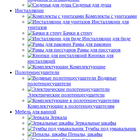
Сиденья для душа
Инсталляции
Комплекты с унитазами
Инсталляции для
унитазов
Бачки в стену
Инсталляции для биде
Рамы для раковин
Рамы для писсуаров
Кнопки для
инсталляций
Комплектующие
Полотенцесушители
Водяные
полотенцесушители
Электрические полотенцесушители
Комплектующие к полотенцесушителям
Мебель для ванной
Зеркала
Зеркальные шкафы
Тумбы под умывальник
Пеналы, шкафы
Столешницы