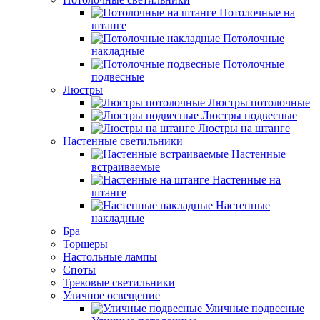
Потолочные на
штанге
Потолочные
накладные
Потолочные
подвесные
Люстры
Люстры потолочные
Люстры подвесные
Люстры на штанге
Настенные светильники
Настенные
встраиваемые
Настенные на
штанге
Настенные
накладные
Бра
Торшеры
Настольные лампы
Споты
Трековые светильники
Уличное освещение
Уличные подвесные