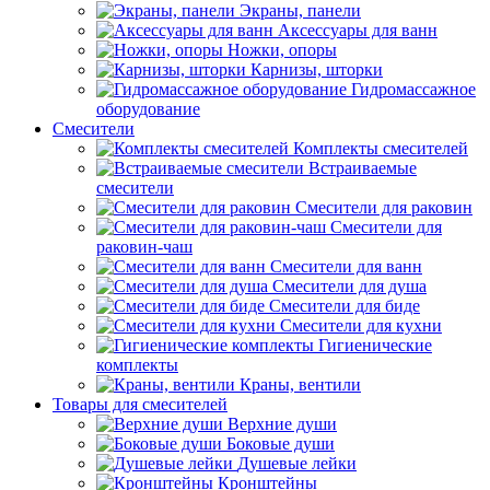
Экраны, панели
Аксессуары для ванн
Ножки, опоры
Карнизы, шторки
Гидромассажное
оборудование
Смесители
Комплекты смесителей
Встраиваемые
смесители
Смесители для раковин
Смесители для
раковин-чаш
Смесители для ванн
Смесители для душа
Смесители для биде
Смесители для кухни
Гигиенические
комплекты
Краны, вентили
Товары для смесителей
Верхние души
Боковые души
Душевые лейки
Кронштейны