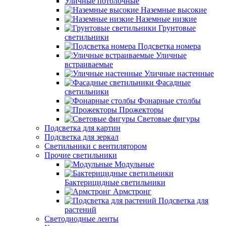
Уличные потолочные
Наземные высокие
Наземные низкие
Грунтовые
светильники
Подсветка номера
Уличные
встраиваемые
Уличные настенные
Фасадные
светильники
Фонарные столбы
Прожекторы
Световые фигуры
Подсветка для картин
Подсветка для зеркал
Светильники с вентилятором
Прочие светильники
Модульные
Бактерицидные светильники
Армстронг
Подсветка для
растений
Светодиодные ленты