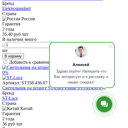
Бренд
Elektrostandard
Страна
Россия
Гарантия
2 года
35,40 руб
/шт
В наличии много
-
+
шт
В корзину
Добавить к сравнению
Алексей
Здравствуйте! Напишите что
0%
Вас интересует и я расскажу о
наших скидках!
Артикул:
ST358.436.07
Светильник на штанге ST-Luce Pibole ST358.436.07
Бренд
ST-Luce
Страна
Китай
Гарантия
2 года
36 руб
/шт