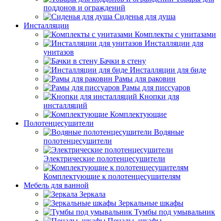
поддонов и ограждений
Сиденья для душа
Инсталляции
Комплекты с унитазами
Инсталляции для
унитазов
Бачки в стену
Инсталляции для биде
Рамы для раковин
Рамы для писсуаров
Кнопки для
инсталляций
Комплектующие
Полотенцесушители
Водяные
полотенцесушители
Электрические полотенцесушители
Комплектующие к полотенцесушителям
Мебель для ванной
Зеркала
Зеркальные шкафы
Тумбы под умывальник
Пеналы, шкафы