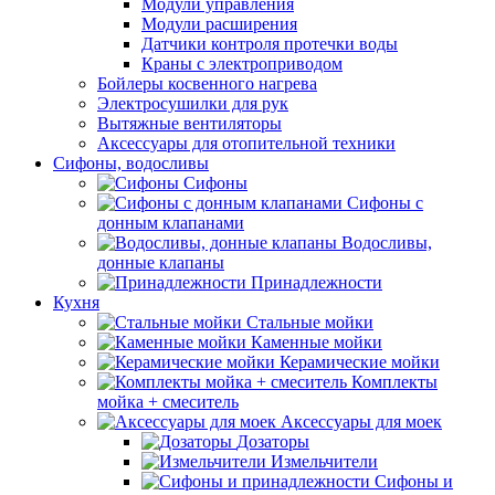
Модули управления
Модули расширения
Датчики контроля протечки воды
Краны с электроприводом
Бойлеры косвенного нагрева
Электросушилки для рук
Вытяжные вентиляторы
Аксессуары для отопительной техники
Сифоны, водосливы
Сифоны
Сифоны с
донным клапанами
Водосливы,
донные клапаны
Принадлежности
Кухня
Стальные мойки
Каменные мойки
Керамические мойки
Комплекты
мойка + смеситель
Аксессуары для моек
Дозаторы
Измельчители
Сифоны и