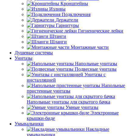
Кронштейны
Изливы
Подключения
Держатели
Гарнитуры
Гигиенические лейки
Штанги
Шланги
Монтажные части
Душевые системы
Унитазы
Напольные унитазы
Подвесные унитазы
Унитазы с
инсталляцией
Напольные
пристенные унитазы
Напольные унитазы для скрытого бачка
Умные унитазы
Электронные
крышки-биде
Умывальники
Накладные
умывальники