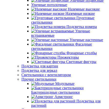
Уличные подвесные
Уличные потолочные
Наземные высокие
Наземные низкие
Грунтовые
светильники
Подсветка номера
Уличные
встраиваемые
Уличные настенные
Фасадные
светильники
Фонарные столбы
Прожекторы
Световые фигуры
Подсветка для картин
Подсветка для зеркал
Светильники с вентилятором
Прочие светильники
Модульные
Бактерицидные светильники
Армстронг
Подсветка для
растений