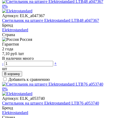
0%
Артикул:
ELK_a047367
Светильник на штанге Elektrostandard LTB48 a047367
Бренд
Elektrostandard
Страна
Россия
Гарантия
2 года
7,10 руб
/шт
В наличии много
-
+
шт
В корзину
Добавить к сравнению
0%
Артикул:
ELK_a053740
Светильник на штанге Elektrostandard LTB76 a053740
Бренд
Elektrostandard
Страна