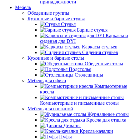
принадлежности
Мебель
Обеденные группы
Кухонные и барные стулья
Стулья
Барные стулья
Каркасы и
сиденья для DYI
Каркасы стульев
Сидения стульев
Кухонные и барные столы
Обеденные столы
Подстолья
Столешницы
Мебель для офиса
Компьютерные
кресла
Компьютерные и письменные столы
Мебель для гостиной
Журнальные столы
Кресла для отдыха
Диваны
Кресла-качалки
Пуфы