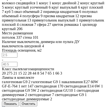
колокол сходящийся
1
конус
1
конус двойной
2
конус круглый
5
конус круглый усеченный
6
круг выпуклый
6
круг плоский
7
куб
5
овал объемный
2
пирамида квадратная
6
полуовал
объемный
4
полусфера
9
призма квадратная
12
призма
прямоугольная
13
прямоугольник выпуклый
1
прямоугольник
плоский
4
сложная
7
сфера
27
цветок ромашка
1
цилиндр
круглый
206
Место размещения
потолок
337
стена
101
Наличие выключателя, диммера или пульта ДУ
выключатель шнуровой
4
Площадь освещения, м2
-
Класс пылевлагозащищенности
20
275
21
15
22
28
44
8
54
7
65
1
66
3
Лампы в комплекте
галогеновая G9
2
галогеновые G9
1
накаливания E27 60W
GF-E-764
1
нет
147
светодиодная
170
светодиодная E14 6W
1
светодиодная G9 5W
2
светодиодная GU10
1
светодиодная
диммируемая
2
светодиодные
7
светодиодные G9
1
светодиодные диммируемые
2
Показать
Очистить