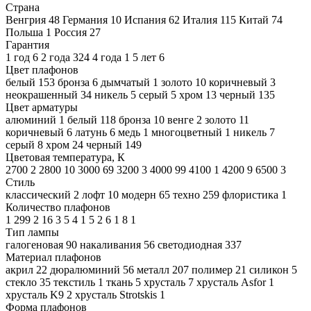
Страна
Венгрия
48
Германия
10
Испания
62
Италия
115
Китай
74
Польша
1
Россия
27
Гарантия
1 год
6
2 года
324
4 года
1
5 лет
6
Цвет плафонов
белый
153
бронза
6
дымчатый
1
золото
10
коричневый
3
неокрашенный
34
никель
5
серый
5
хром
13
черный
135
Цвет арматуры
алюминий
1
белый
118
бронза
10
венге
2
золото
11
коричневый
6
латунь
6
медь
1
многоцветный
1
никель
7
серый
8
хром
24
черный
149
Цветовая температура, К
2700
2
2800
10
3000
69
3200
3
4000
99
4100
1
4200
9
6500
3
Стиль
классический
2
лофт
10
модерн
65
техно
259
флористика
1
Количество плафонов
1
299
2
16
3
5
4
1
5
2
6
1
8
1
Тип лампы
галогеновая
90
накаливания
56
светодиодная
337
Материал плафонов
акрил
22
дюралюминий
56
металл
207
полимер
21
силикон
5
стекло
35
текстиль
1
ткань
5
хрусталь
7
хрусталь Asfor
1
хрусталь K9
2
хрусталь Strotskis
1
Форма плафонов