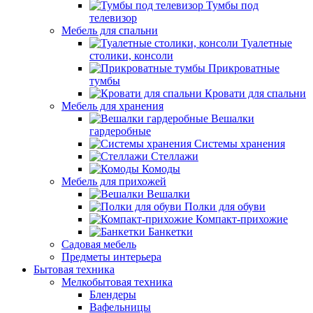
Тумбы под
телевизор
Мебель для спальни
Туалетные
столики, консоли
Прикроватные
тумбы
Кровати для спальни
Мебель для хранения
Вешалки
гардеробные
Системы хранения
Стеллажи
Комоды
Мебель для прихожей
Вешалки
Полки для обуви
Компакт-прихожие
Банкетки
Садовая мебель
Предметы интерьера
Бытовая техника
Мелкобытовая техника
Блендеры
Вафельницы