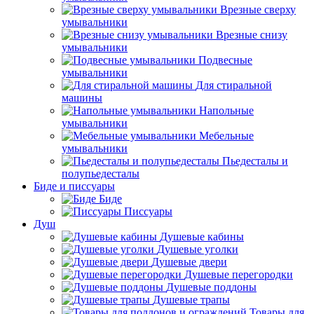
Врезные сверху
умывальники
Врезные снизу
умывальники
Подвесные
умывальники
Для стиральной
машины
Напольные
умывальники
Мебельные
умывальники
Пьедесталы и
полупьедесталы
Биде и писсуары
Биде
Писсуары
Душ
Душевые кабины
Душевые уголки
Душевые двери
Душевые перегородки
Душевые поддоны
Душевые трапы
Товары для