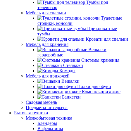
Тумбы под
телевизор
Мебель для спальни
Туалетные
столики, консоли
Прикроватные
тумбы
Кровати для спальни
Мебель для хранения
Вешалки
гардеробные
Системы хранения
Стеллажи
Комоды
Мебель для прихожей
Вешалки
Полки для обуви
Компакт-прихожие
Банкетки
Садовая мебель
Предметы интерьера
Бытовая техника
Мелкобытовая техника
Блендеры
Вафельницы