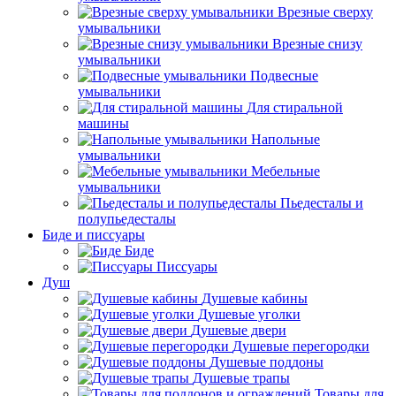
Врезные сверху
умывальники
Врезные снизу
умывальники
Подвесные
умывальники
Для стиральной
машины
Напольные
умывальники
Мебельные
умывальники
Пьедесталы и
полупьедесталы
Биде и писсуары
Биде
Писсуары
Душ
Душевые кабины
Душевые уголки
Душевые двери
Душевые перегородки
Душевые поддоны
Душевые трапы
Товары для