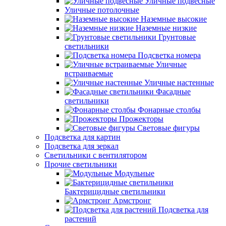
Уличные подвесные
Уличные потолочные
Наземные высокие
Наземные низкие
Грунтовые
светильники
Подсветка номера
Уличные
встраиваемые
Уличные настенные
Фасадные
светильники
Фонарные столбы
Прожекторы
Световые фигуры
Подсветка для картин
Подсветка для зеркал
Светильники с вентилятором
Прочие светильники
Модульные
Бактерицидные светильники
Армстронг
Подсветка для
растений