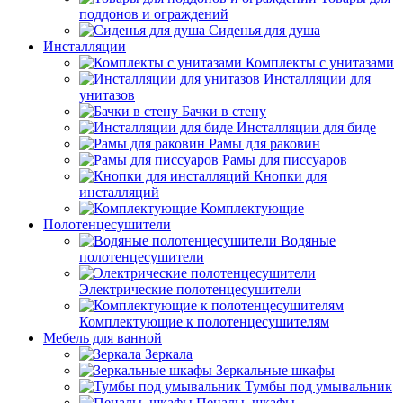
поддонов и ограждений
Сиденья для душа
Инсталляции
Комплекты с унитазами
Инсталляции для
унитазов
Бачки в стену
Инсталляции для биде
Рамы для раковин
Рамы для писсуаров
Кнопки для
инсталляций
Комплектующие
Полотенцесушители
Водяные
полотенцесушители
Электрические полотенцесушители
Комплектующие к полотенцесушителям
Мебель для ванной
Зеркала
Зеркальные шкафы
Тумбы под умывальник
Пеналы, шкафы