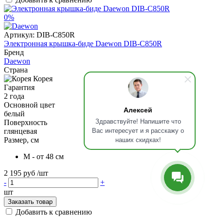
0%
Артикул:
DIB-C850R
Электронная крышка-биде Daewon DIB-C850R
Бренд
Daewon
Страна
Корея
Гарантия
2 года
Основной цвет
Алексей
белый
Здравствуйте! Напишите что
Поверхность
Вас интересует и я расскажу о
глянцевая
наших скидках!
Размер, см
M - от 48 см
2 195 руб
/шт
-
+
шт
Заказать товар
Добавить к сравнению