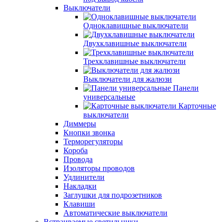
Выключатели
Одноклавишные выключатели
Двухклавишные выключатели
Трехклавишные выключатели
Выключатели для жалюзи
Панели
универсальные
Карточные
выключатели
Диммеры
Кнопки звонка
Терморегуляторы
Короба
Провода
Изоляторы проводов
Удлинители
Накладки
Заглушки для подрозетников
Клавиши
Автоматические выключатели
Встраиваемые светильники