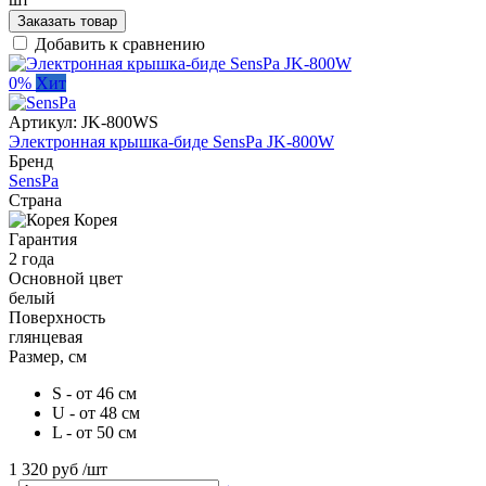
Заказать товар
Добавить к сравнению
0%
Хит
Артикул:
JK-800WS
Электронная крышка-биде SensPa JK-800W
Бренд
SensPa
Страна
Корея
Гарантия
2 года
Основной цвет
белый
Поверхность
глянцевая
Размер, см
S - от 46 см
U - от 48 см
L - от 50 см
1 320 руб
/шт