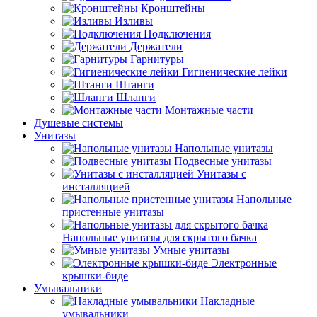
Кронштейны
Изливы
Подключения
Держатели
Гарнитуры
Гигиенические лейки
Штанги
Шланги
Монтажные части
Душевые системы
Унитазы
Напольные унитазы
Подвесные унитазы
Унитазы с
инсталляцией
Напольные
пристенные унитазы
Напольные унитазы для скрытого бачка
Умные унитазы
Электронные
крышки-биде
Умывальники
Накладные
умывальники