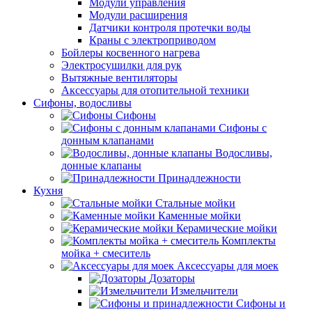
Модули управления
Модули расширения
Датчики контроля протечки воды
Краны с электроприводом
Бойлеры косвенного нагрева
Электросушилки для рук
Вытяжные вентиляторы
Аксессуары для отопительной техники
Сифоны, водосливы
Сифоны
Сифоны с
донным клапанами
Водосливы,
донные клапаны
Принадлежности
Кухня
Стальные мойки
Каменные мойки
Керамические мойки
Комплекты
мойка + смеситель
Аксессуары для моек
Дозаторы
Измельчители
Сифоны и