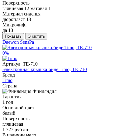
Поверхность
глянцевая
12
матовая
1
Материал сиденья
дюропласт
13
Микролифт
да
13
Показать
Очистить
Daewon
SensPa
0%
Артикул:
TE-710
Электронная крышка-биде Timo, TE-710
Бренд
Timo
Страна
Финляндия
Гарантия
1 год
Основной цвет
белый
Поверхность
глянцевая
1 727 руб
/шт
В наличии мало