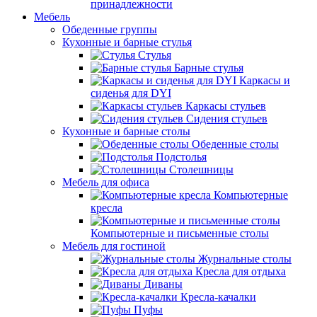
принадлежности
Мебель
Обеденные группы
Кухонные и барные стулья
Стулья
Барные стулья
Каркасы и
сиденья для DYI
Каркасы стульев
Сидения стульев
Кухонные и барные столы
Обеденные столы
Подстолья
Столешницы
Мебель для офиса
Компьютерные
кресла
Компьютерные и письменные столы
Мебель для гостиной
Журнальные столы
Кресла для отдыха
Диваны
Кресла-качалки
Пуфы