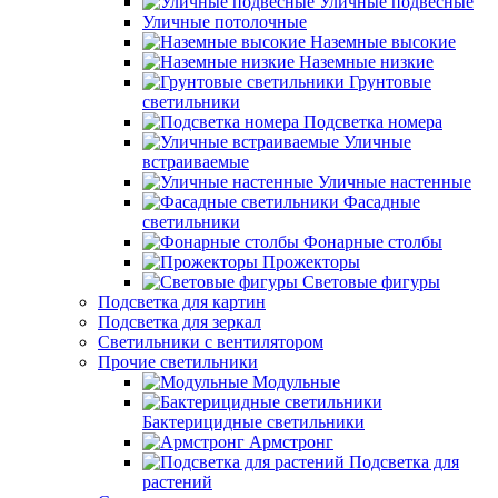
Уличные подвесные
Уличные потолочные
Наземные высокие
Наземные низкие
Грунтовые
светильники
Подсветка номера
Уличные
встраиваемые
Уличные настенные
Фасадные
светильники
Фонарные столбы
Прожекторы
Световые фигуры
Подсветка для картин
Подсветка для зеркал
Светильники с вентилятором
Прочие светильники
Модульные
Бактерицидные светильники
Армстронг
Подсветка для
растений