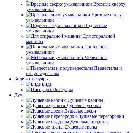
Врезные сверху
умывальники
Врезные снизу
умывальники
Подвесные
умывальники
Для стиральной
машины
Напольные
умывальники
Мебельные
умывальники
Пьедесталы и
полупьедесталы
Биде и писсуары
Биде
Писсуары
Душ
Душевые кабины
Душевые уголки
Душевые двери
Душевые перегородки
Душевые поддоны
Душевые трапы
Товары для