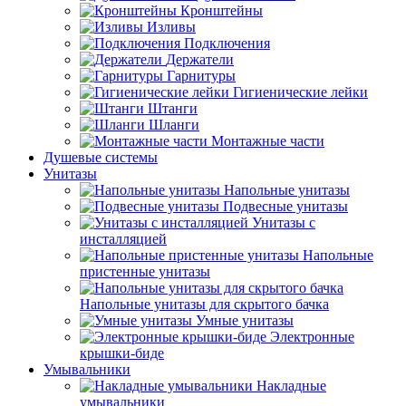
Кронштейны
Изливы
Подключения
Держатели
Гарнитуры
Гигиенические лейки
Штанги
Шланги
Монтажные части
Душевые системы
Унитазы
Напольные унитазы
Подвесные унитазы
Унитазы с
инсталляцией
Напольные
пристенные унитазы
Напольные унитазы для скрытого бачка
Умные унитазы
Электронные
крышки-биде
Умывальники
Накладные
умывальники