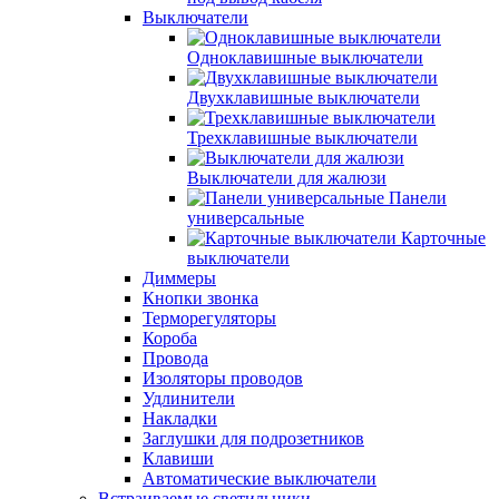
Выключатели
Одноклавишные выключатели
Двухклавишные выключатели
Трехклавишные выключатели
Выключатели для жалюзи
Панели
универсальные
Карточные
выключатели
Диммеры
Кнопки звонка
Терморегуляторы
Короба
Провода
Изоляторы проводов
Удлинители
Накладки
Заглушки для подрозетников
Клавиши
Автоматические выключатели
Встраиваемые светильники