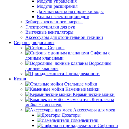
Модули управления
Модули расширения
Датчики контроля протечки воды
Краны с электроприводом
Бойлеры косвенного нагрева
Электросушилки для рук
Вытяжные вентиляторы
Аксессуары для отопительной техники
Сифоны, водосливы
Сифоны
Сифоны с
донным клапанами
Водосливы,
донные клапаны
Принадлежности
Кухня
Стальные мойки
Каменные мойки
Керамические мойки
Комплекты
мойка + смеситель
Аксессуары для моек
Дозаторы
Измельчители
Сифоны и