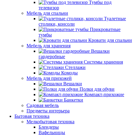
Тумбы под
телевизор
Мебель для спальни
Туалетные
столики, консоли
Прикроватные
тумбы
Кровати для спальни
Мебель для хранения
Вешалки
гардеробные
Системы хранения
Стеллажи
Комоды
Мебель для прихожей
Вешалки
Полки для обуви
Компакт-прихожие
Банкетки
Садовая мебель
Предметы интерьера
Бытовая техника
Мелкобытовая техника
Блендеры
Вафельницы