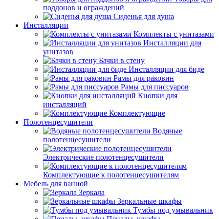
поддонов и ограждений
Сиденья для душа
Инсталляции
Комплекты с унитазами
Инсталляции для
унитазов
Бачки в стену
Инсталляции для биде
Рамы для раковин
Рамы для писсуаров
Кнопки для
инсталляций
Комплектующие
Полотенцесушители
Водяные
полотенцесушители
Электрические полотенцесушители
Комплектующие к полотенцесушителям
Мебель для ванной
Зеркала
Зеркальные шкафы
Тумбы под умывальник
Пеналы, шкафы