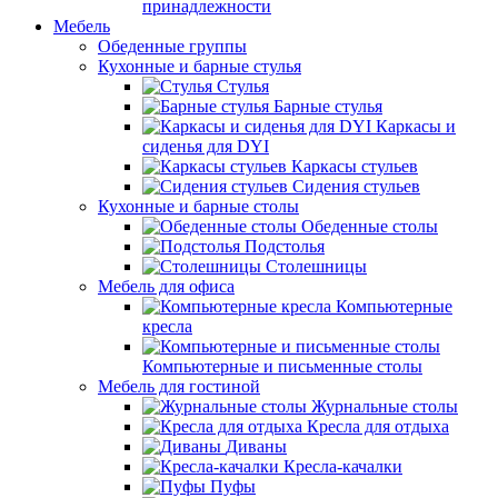
принадлежности
Мебель
Обеденные группы
Кухонные и барные стулья
Стулья
Барные стулья
Каркасы и
сиденья для DYI
Каркасы стульев
Сидения стульев
Кухонные и барные столы
Обеденные столы
Подстолья
Столешницы
Мебель для офиса
Компьютерные
кресла
Компьютерные и письменные столы
Мебель для гостиной
Журнальные столы
Кресла для отдыха
Диваны
Кресла-качалки
Пуфы