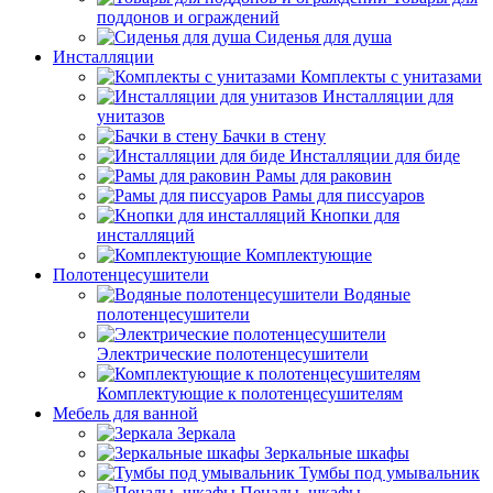
поддонов и ограждений
Сиденья для душа
Инсталляции
Комплекты с унитазами
Инсталляции для
унитазов
Бачки в стену
Инсталляции для биде
Рамы для раковин
Рамы для писсуаров
Кнопки для
инсталляций
Комплектующие
Полотенцесушители
Водяные
полотенцесушители
Электрические полотенцесушители
Комплектующие к полотенцесушителям
Мебель для ванной
Зеркала
Зеркальные шкафы
Тумбы под умывальник
Пеналы, шкафы