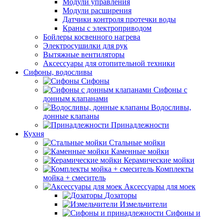
Модули управления
Модули расширения
Датчики контроля протечки воды
Краны с электроприводом
Бойлеры косвенного нагрева
Электросушилки для рук
Вытяжные вентиляторы
Аксессуары для отопительной техники
Сифоны, водосливы
Сифоны
Сифоны с
донным клапанами
Водосливы,
донные клапаны
Принадлежности
Кухня
Стальные мойки
Каменные мойки
Керамические мойки
Комплекты
мойка + смеситель
Аксессуары для моек
Дозаторы
Измельчители
Сифоны и