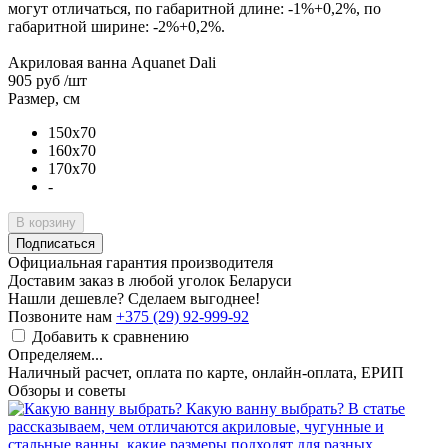
могут отличаться, по габаритной длине: -1%+0,2%, по
габаритной ширине: -2%+0,2%.
Акриловая ванна Aquanet Dali
905 руб
/шт
Размер, см
150x70
160x70
170x70
-
В корзину
Подписаться
Официальная гарантия производителя
Доставим заказ в любой уголок Беларуси
Нашли дешевле? Сделаем выгоднее!
Позвоните нам
+375 (29) 92-999-92
Добавить к сравнению
Определяем...
Наличный расчет, оплата по карте, онлайн-оплата, ЕРИП
Обзоры и советы
Какую ванну выбрать?
В статье
рассказываем, чем отличаются акриловые, чугунные и
стальные ванны, какие размеры подходят для разных