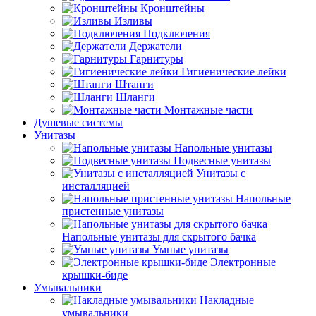
Кронштейны
Изливы
Подключения
Держатели
Гарнитуры
Гигиенические лейки
Штанги
Шланги
Монтажные части
Душевые системы
Унитазы
Напольные унитазы
Подвесные унитазы
Унитазы с
инсталляцией
Напольные
пристенные унитазы
Напольные унитазы для скрытого бачка
Умные унитазы
Электронные
крышки-биде
Умывальники
Накладные
умывальники