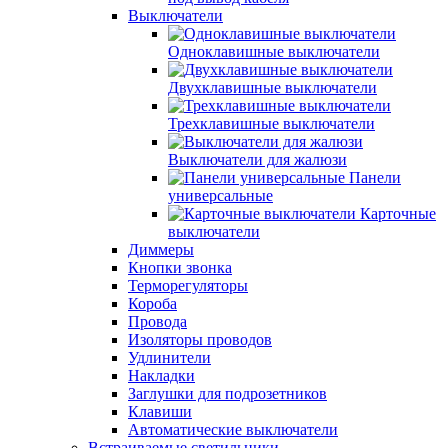
Выключатели
Одноклавишные выключатели
Двухклавишные выключатели
Трехклавишные выключатели
Выключатели для жалюзи
Панели
универсальные
Карточные
выключатели
Диммеры
Кнопки звонка
Терморегуляторы
Короба
Провода
Изоляторы проводов
Удлинители
Накладки
Заглушки для подрозетников
Клавиши
Автоматические выключатели
Встраиваемые светильники