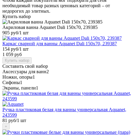
чтобы каждый покупатель мог подобрать для себя
необходимый товар разных ценовых категорий – от
недорогих до элитных.
Купить набор
Акриловая ванна Aquanet Dali 150x70, 239385
905 руб
/1 шт
Каркас сварной для ванны Aquanet Dali 150x70, 239387
154 руб
/1 шт
1 059 руб
Купить набор
Составить свой набор
Аксессуары для ванн
2
Ножки, опоры
1
Сифоны
1
Экраны, панели
1
Ручка пластиковая белая для ванны универсальная Aquanet,
243599
81 руб
/1 шт
+