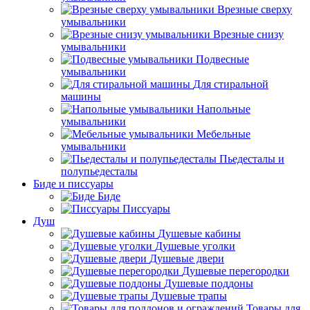
Врезные сверху
умывальники
Врезные снизу
умывальники
Подвесные
умывальники
Для стиральной
машины
Напольные
умывальники
Мебельные
умывальники
Пьедесталы и
полупьедесталы
Биде и писсуары
Биде
Писсуары
Душ
Душевые кабины
Душевые уголки
Душевые двери
Душевые перегородки
Душевые поддоны
Душевые трапы
Товары для