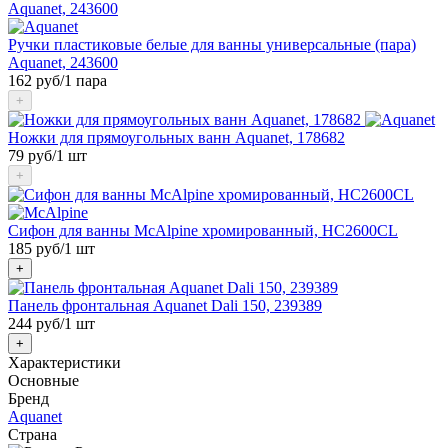
Ручки пластиковые белые для ванны универсальные (пара)
Aquanet, 243600
162 руб
/1 пара
+
Ножки для прямоугольных ванн Aquanet, 178682
79 руб
/1 шт
+
Сифон для ванны McAlpine хромированный, HC2600CL
185 руб
/1 шт
+
Панель фронтальная Aquanet Dali 150, 239389
244 руб
/1 шт
+
Характеристики
Основные
Бренд
Aquanet
Страна