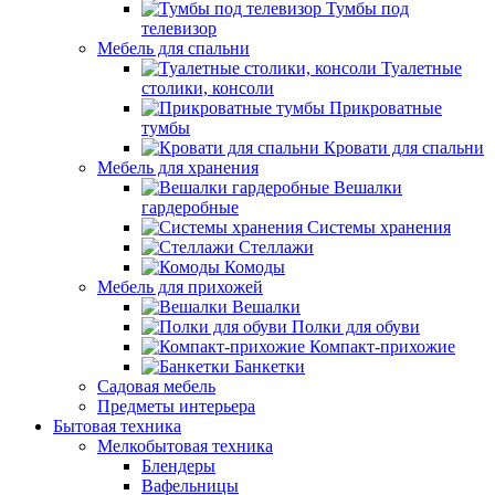
Тумбы под
телевизор
Мебель для спальни
Туалетные
столики, консоли
Прикроватные
тумбы
Кровати для спальни
Мебель для хранения
Вешалки
гардеробные
Системы хранения
Стеллажи
Комоды
Мебель для прихожей
Вешалки
Полки для обуви
Компакт-прихожие
Банкетки
Садовая мебель
Предметы интерьера
Бытовая техника
Мелкобытовая техника
Блендеры
Вафельницы