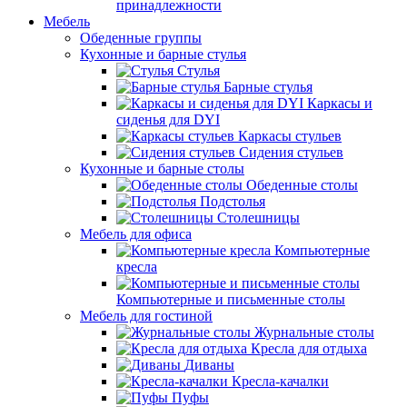
принадлежности
Мебель
Обеденные группы
Кухонные и барные стулья
Стулья
Барные стулья
Каркасы и
сиденья для DYI
Каркасы стульев
Сидения стульев
Кухонные и барные столы
Обеденные столы
Подстолья
Столешницы
Мебель для офиса
Компьютерные
кресла
Компьютерные и письменные столы
Мебель для гостиной
Журнальные столы
Кресла для отдыха
Диваны
Кресла-качалки
Пуфы