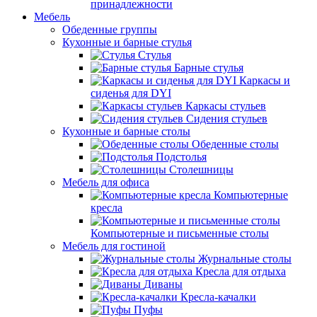
принадлежности
Мебель
Обеденные группы
Кухонные и барные стулья
Стулья
Барные стулья
Каркасы и
сиденья для DYI
Каркасы стульев
Сидения стульев
Кухонные и барные столы
Обеденные столы
Подстолья
Столешницы
Мебель для офиса
Компьютерные
кресла
Компьютерные и письменные столы
Мебель для гостиной
Журнальные столы
Кресла для отдыха
Диваны
Кресла-качалки
Пуфы