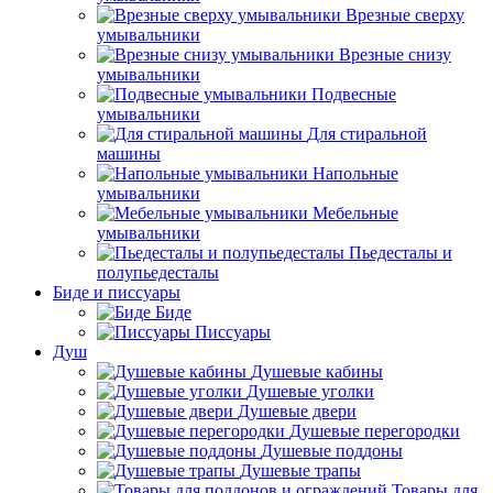
Врезные сверху
умывальники
Врезные снизу
умывальники
Подвесные
умывальники
Для стиральной
машины
Напольные
умывальники
Мебельные
умывальники
Пьедесталы и
полупьедесталы
Биде и писсуары
Биде
Писсуары
Душ
Душевые кабины
Душевые уголки
Душевые двери
Душевые перегородки
Душевые поддоны
Душевые трапы
Товары для