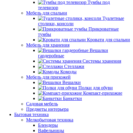
Тумбы под
телевизор
Мебель для спальни
Туалетные
столики, консоли
Прикроватные
тумбы
Кровати для спальни
Мебель для хранения
Вешалки
гардеробные
Системы хранения
Стеллажи
Комоды
Мебель для прихожей
Вешалки
Полки для обуви
Компакт-прихожие
Банкетки
Садовая мебель
Предметы интерьера
Бытовая техника
Мелкобытовая техника
Блендеры
Вафельницы