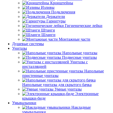
Кронштейны
Изливы
Подключения
Держатели
Гарнитуры
Гигиенические лейки
Штанги
Шланги
Монтажные части
Душевые системы
Унитазы
Напольные унитазы
Подвесные унитазы
Унитазы с
инсталляцией
Напольные
пристенные унитазы
Напольные унитазы для скрытого бачка
Умные унитазы
Электронные
крышки-биде
Умывальники
Накладные
умывальники