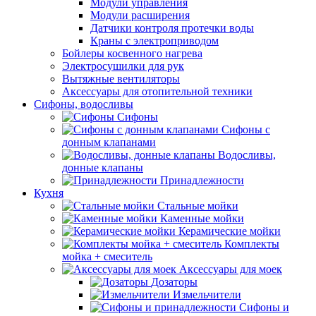
Модули управления
Модули расширения
Датчики контроля протечки воды
Краны с электроприводом
Бойлеры косвенного нагрева
Электросушилки для рук
Вытяжные вентиляторы
Аксессуары для отопительной техники
Сифоны, водосливы
Сифоны
Сифоны с
донным клапанами
Водосливы,
донные клапаны
Принадлежности
Кухня
Стальные мойки
Каменные мойки
Керамические мойки
Комплекты
мойка + смеситель
Аксессуары для моек
Дозаторы
Измельчители
Сифоны и