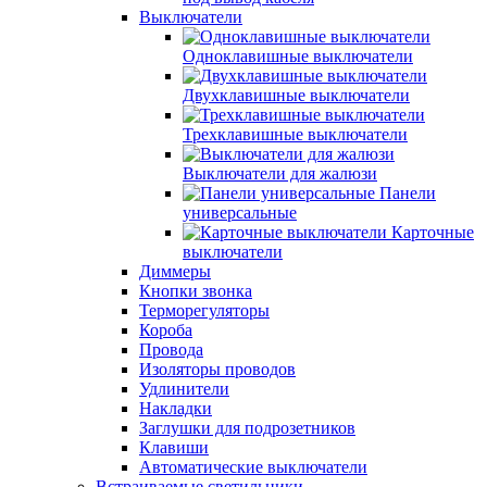
Выключатели
Одноклавишные выключатели
Двухклавишные выключатели
Трехклавишные выключатели
Выключатели для жалюзи
Панели
универсальные
Карточные
выключатели
Диммеры
Кнопки звонка
Терморегуляторы
Короба
Провода
Изоляторы проводов
Удлинители
Накладки
Заглушки для подрозетников
Клавиши
Автоматические выключатели
Встраиваемые светильники