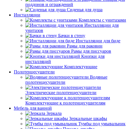
поддонов и ограждений
Сиденья для душа
Инсталляции
Комплекты с унитазами
Инсталляции для
унитазов
Бачки в стену
Инсталляции для биде
Рамы для раковин
Рамы для писсуаров
Кнопки для
инсталляций
Комплектующие
Полотенцесушители
Водяные
полотенцесушители
Электрические полотенцесушители
Комплектующие к полотенцесушителям
Мебель для ванной
Зеркала
Зеркальные шкафы
Тумбы под умывальник
Пеналы, шкафы