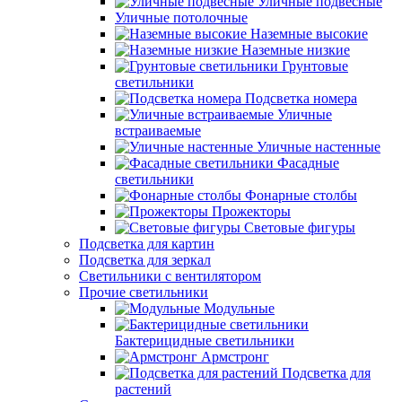
Уличные подвесные
Уличные потолочные
Наземные высокие
Наземные низкие
Грунтовые
светильники
Подсветка номера
Уличные
встраиваемые
Уличные настенные
Фасадные
светильники
Фонарные столбы
Прожекторы
Световые фигуры
Подсветка для картин
Подсветка для зеркал
Светильники с вентилятором
Прочие светильники
Модульные
Бактерицидные светильники
Армстронг
Подсветка для
растений