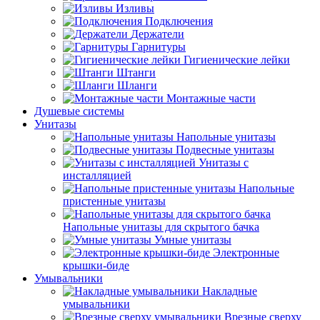
Изливы
Подключения
Держатели
Гарнитуры
Гигиенические лейки
Штанги
Шланги
Монтажные части
Душевые системы
Унитазы
Напольные унитазы
Подвесные унитазы
Унитазы с
инсталляцией
Напольные
пристенные унитазы
Напольные унитазы для скрытого бачка
Умные унитазы
Электронные
крышки-биде
Умывальники
Накладные
умывальники
Врезные сверху