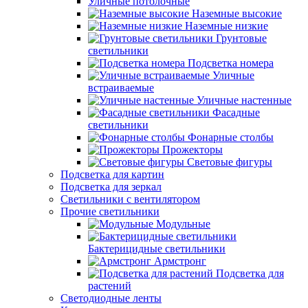
Уличные потолочные
Наземные высокие
Наземные низкие
Грунтовые
светильники
Подсветка номера
Уличные
встраиваемые
Уличные настенные
Фасадные
светильники
Фонарные столбы
Прожекторы
Световые фигуры
Подсветка для картин
Подсветка для зеркал
Светильники с вентилятором
Прочие светильники
Модульные
Бактерицидные светильники
Армстронг
Подсветка для
растений
Светодиодные ленты