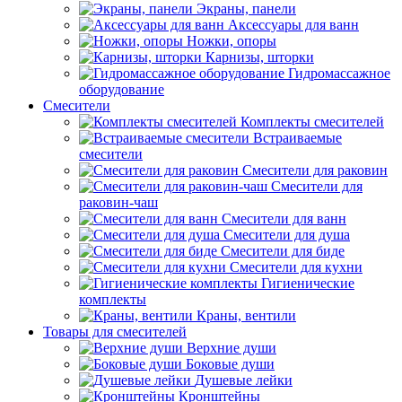
Экраны, панели
Аксессуары для ванн
Ножки, опоры
Карнизы, шторки
Гидромассажное
оборудование
Смесители
Комплекты смесителей
Встраиваемые
смесители
Смесители для раковин
Смесители для
раковин-чаш
Смесители для ванн
Смесители для душа
Смесители для биде
Смесители для кухни
Гигиенические
комплекты
Краны, вентили
Товары для смесителей
Верхние души
Боковые души
Душевые лейки
Кронштейны