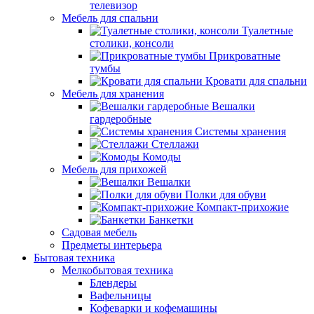
телевизор
Мебель для спальни
Туалетные
столики, консоли
Прикроватные
тумбы
Кровати для спальни
Мебель для хранения
Вешалки
гардеробные
Системы хранения
Стеллажи
Комоды
Мебель для прихожей
Вешалки
Полки для обуви
Компакт-прихожие
Банкетки
Садовая мебель
Предметы интерьера
Бытовая техника
Мелкобытовая техника
Блендеры
Вафельницы
Кофеварки и кофемашины