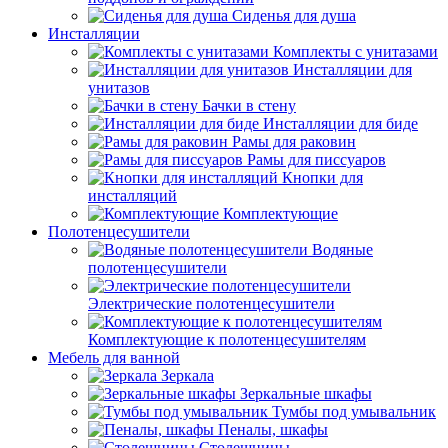
Сиденья для душа
Инсталляции
Комплекты с унитазами
Инсталляции для
унитазов
Бачки в стену
Инсталляции для биде
Рамы для раковин
Рамы для писсуаров
Кнопки для
инсталляций
Комплектующие
Полотенцесушители
Водяные
полотенцесушители
Электрические полотенцесушители
Комплектующие к полотенцесушителям
Мебель для ванной
Зеркала
Зеркальные шкафы
Тумбы под умывальник
Пеналы, шкафы
Столешницы