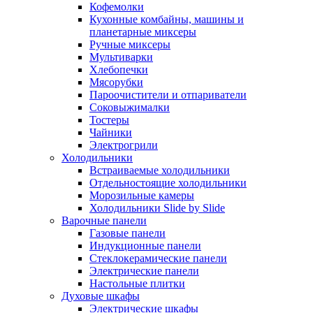
Кофемолки
Кухонные комбайны, машины и
планетарные миксеры
Ручные миксеры
Мультиварки
Хлебопечки
Мясорубки
Пароочистители и отпариватели
Соковыжималки
Тостеры
Чайники
Электрогрили
Холодильники
Встраиваемые холодильники
Отдельностоящие холодильники
Морозильные камеры
Холодильники Slide by Slide
Варочные панели
Газовые панели
Индукционные панели
Стеклокерамические панели
Электрические панели
Настольные плитки
Духовые шкафы
Электрические шкафы