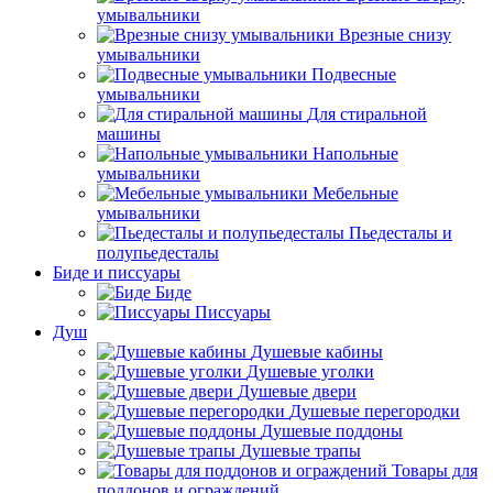
умывальники
Врезные снизу
умывальники
Подвесные
умывальники
Для стиральной
машины
Напольные
умывальники
Мебельные
умывальники
Пьедесталы и
полупьедесталы
Биде и писсуары
Биде
Писсуары
Душ
Душевые кабины
Душевые уголки
Душевые двери
Душевые перегородки
Душевые поддоны
Душевые трапы
Товары для
поддонов и ограждений