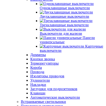
Одноклавишные выключатели
Двухклавишные выключатели
Трехклавишные выключатели
Выключатели для жалюзи
Панели
универсальные
Карточные
выключатели
Диммеры
Кнопки звонка
Терморегуляторы
Короба
Провода
Изоляторы проводов
Удлинители
Накладки
Заглушки для подрозетников
Клавиши
Автоматические выключатели
Встраиваемые светильники
Потолочные светильники