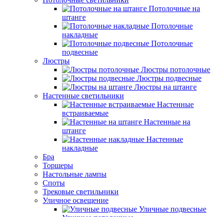
Потолочные на
штанге
Потолочные
накладные
Потолочные
подвесные
Люстры
Люстры потолочные
Люстры подвесные
Люстры на штанге
Настенные светильники
Настенные
встраиваемые
Настенные на
штанге
Настенные
накладные
Бра
Торшеры
Настольные лампы
Споты
Трековые светильники
Уличное освещение
Уличные подвесные