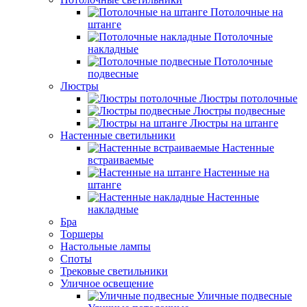
Потолочные на
штанге
Потолочные
накладные
Потолочные
подвесные
Люстры
Люстры потолочные
Люстры подвесные
Люстры на штанге
Настенные светильники
Настенные
встраиваемые
Настенные на
штанге
Настенные
накладные
Бра
Торшеры
Настольные лампы
Споты
Трековые светильники
Уличное освещение
Уличные подвесные