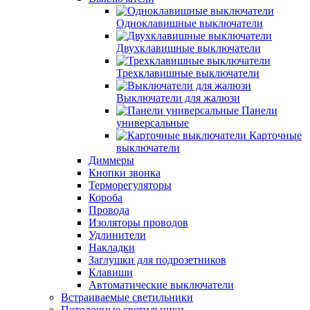
Одноклавишные выключатели
Двухклавишные выключатели
Трехклавишные выключатели
Выключатели для жалюзи
Панели
универсальные
Карточные
выключатели
Диммеры
Кнопки звонка
Терморегуляторы
Короба
Провода
Изоляторы проводов
Удлинители
Накладки
Заглушки для подрозетников
Клавиши
Автоматические выключатели
Встраиваемые светильники
Потолочные светильники