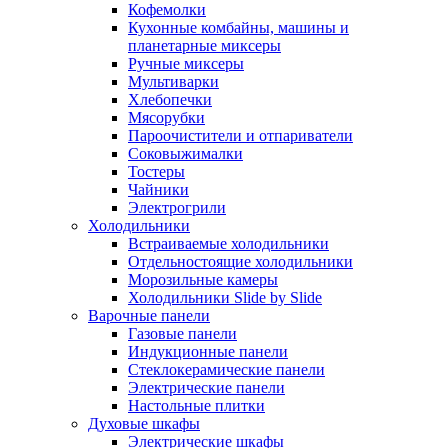
Кофемолки
Кухонные комбайны, машины и
планетарные миксеры
Ручные миксеры
Мультиварки
Хлебопечки
Мясорубки
Пароочистители и отпариватели
Соковыжималки
Тостеры
Чайники
Электрогрили
Холодильники
Встраиваемые холодильники
Отдельностоящие холодильники
Морозильные камеры
Холодильники Slide by Slide
Варочные панели
Газовые панели
Индукционные панели
Стеклокерамические панели
Электрические панели
Настольные плитки
Духовые шкафы
Электрические шкафы