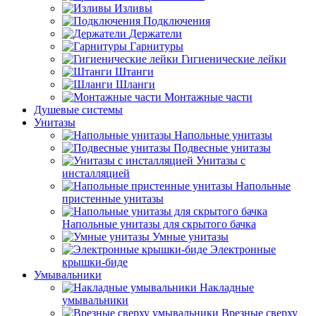
Изливы
Подключения
Держатели
Гарнитуры
Гигиенические лейки
Штанги
Шланги
Монтажные части
Душевые системы
Унитазы
Напольные унитазы
Подвесные унитазы
Унитазы с
инсталляцией
Напольные
пристенные унитазы
Напольные унитазы для скрытого бачка
Умные унитазы
Электронные
крышки-биде
Умывальники
Накладные
умывальники
Врезные сверху