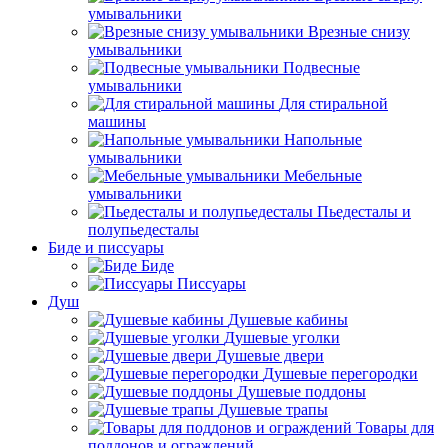
умывальники
Врезные снизу
умывальники
Подвесные
умывальники
Для стиральной
машины
Напольные
умывальники
Мебельные
умывальники
Пьедесталы и
полупьедесталы
Биде и писсуары
Биде
Писсуары
Душ
Душевые кабины
Душевые уголки
Душевые двери
Душевые перегородки
Душевые поддоны
Душевые трапы
Товары для
поддонов и ограждений