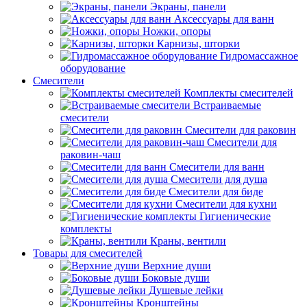
Экраны, панели
Аксессуары для ванн
Ножки, опоры
Карнизы, шторки
Гидромассажное
оборудование
Смесители
Комплекты смесителей
Встраиваемые
смесители
Смесители для раковин
Смесители для
раковин-чаш
Смесители для ванн
Смесители для душа
Смесители для биде
Смесители для кухни
Гигиенические
комплекты
Краны, вентили
Товары для смесителей
Верхние души
Боковые души
Душевые лейки
Кронштейны