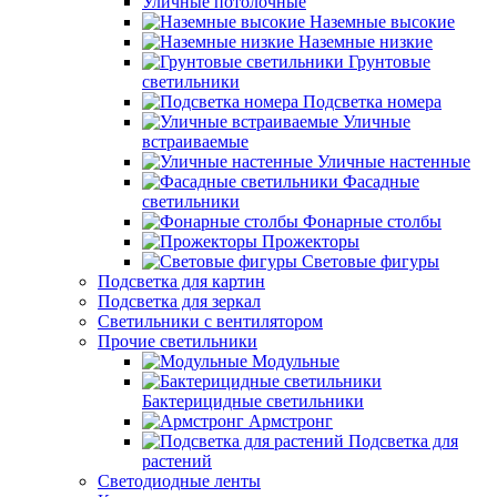
Уличные потолочные
Наземные высокие
Наземные низкие
Грунтовые
светильники
Подсветка номера
Уличные
встраиваемые
Уличные настенные
Фасадные
светильники
Фонарные столбы
Прожекторы
Световые фигуры
Подсветка для картин
Подсветка для зеркал
Светильники с вентилятором
Прочие светильники
Модульные
Бактерицидные светильники
Армстронг
Подсветка для
растений
Светодиодные ленты