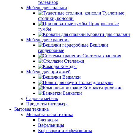
телевизор
Мебель для спальни
Туалетные
столики, консоли
Прикроватные
тумбы
Кровати для спальни
Мебель для хранения
Вешалки
гардеробные
Системы хранения
Стеллажи
Комоды
Мебель для прихожей
Вешалки
Полки для обуви
Компакт-прихожие
Банкетки
Садовая мебель
Предметы интерьера
Бытовая техника
Мелкобытовая техника
Блендеры
Вафельницы
Кофеварки и кофемашины