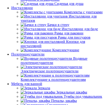
Сиденья для душа
Инсталляции
Комплекты с унитазами
Инсталляции для
унитазов
Бачки в стену
Инсталляции для биде
Рамы для раковин
Рамы для писсуаров
Кнопки для
инсталляций
Комплектующие
Полотенцесушители
Водяные
полотенцесушители
Электрические полотенцесушители
Комплектующие к полотенцесушителям
Мебель для ванной
Зеркала
Зеркальные шкафы
Тумбы под умывальник
Пеналы, шкафы
Столешницы