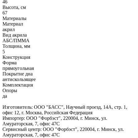
46
Высота, см
67
Материалы
Материал
акрил
Вид акрила
АБС/ПММА
Толщина, мм
5
Конструкция
Форма
прямоугольная
Покрытие дна
антискользящее
Комплектация
Опоры
да
Изготовитель: ООО "БАСС", Научный проезд, 14А, стр. 1,
офис 12, г. Москва, Российская Федерация
Импортер: ООО "Форбэст", 220004, г. Минск, ул.
Амураторская, 7, офис 47С
Сервисный центр: ООО "Форбэст", 220004, г. Минск, ул.
Амураторская, 7, офис 47С