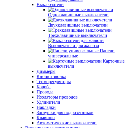
Выключатели
Одноклавишные выключатели
Двухклавишные выключатели
Трехклавишные выключатели
Выключатели для жалюзи
Панели
универсальные
Карточные
выключатели
Диммеры
Кнопки звонка
Терморегуляторы
Короба
Провода
Изоляторы проводов
Удлинители
Накладки
Заглушки для подрозетников
Клавиши
Автоматические выключатели
Встраиваемые светильники