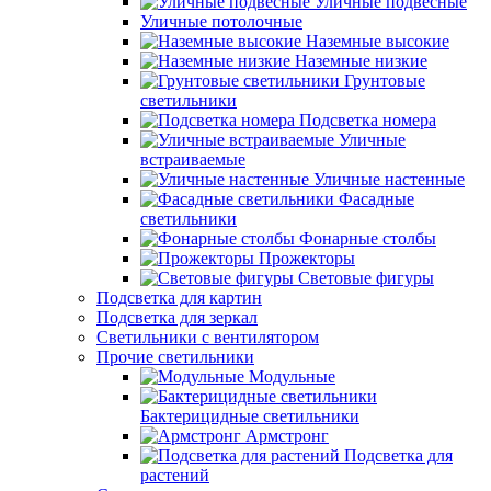
Уличные подвесные
Уличные потолочные
Наземные высокие
Наземные низкие
Грунтовые
светильники
Подсветка номера
Уличные
встраиваемые
Уличные настенные
Фасадные
светильники
Фонарные столбы
Прожекторы
Световые фигуры
Подсветка для картин
Подсветка для зеркал
Светильники с вентилятором
Прочие светильники
Модульные
Бактерицидные светильники
Армстронг
Подсветка для
растений