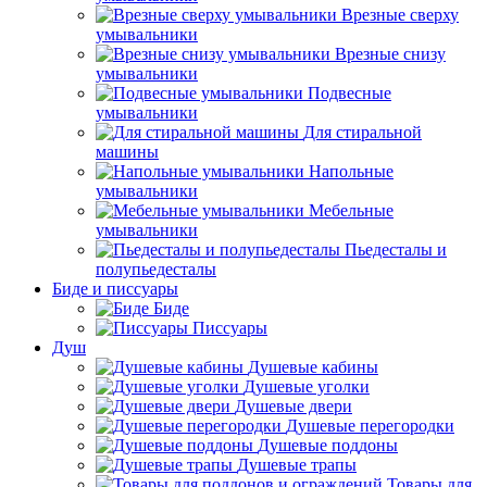
Врезные сверху
умывальники
Врезные снизу
умывальники
Подвесные
умывальники
Для стиральной
машины
Напольные
умывальники
Мебельные
умывальники
Пьедесталы и
полупьедесталы
Биде и писсуары
Биде
Писсуары
Душ
Душевые кабины
Душевые уголки
Душевые двери
Душевые перегородки
Душевые поддоны
Душевые трапы
Товары для