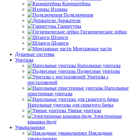
Кронштейны
Изливы
Подключения
Держатели
Гарнитуры
Гигиенические лейки
Штанги
Шланги
Монтажные части
Душевые системы
Унитазы
Напольные унитазы
Подвесные унитазы
Унитазы с
инсталляцией
Напольные
пристенные унитазы
Напольные унитазы для скрытого бачка
Умные унитазы
Электронные
крышки-биде
Умывальники
Накладные
умывальники