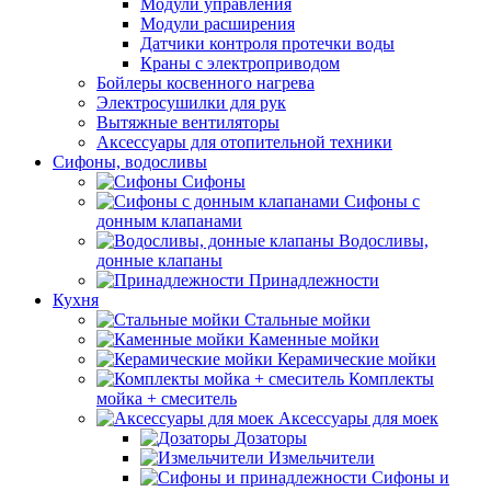
Модули управления
Модули расширения
Датчики контроля протечки воды
Краны с электроприводом
Бойлеры косвенного нагрева
Электросушилки для рук
Вытяжные вентиляторы
Аксессуары для отопительной техники
Сифоны, водосливы
Сифоны
Сифоны с
донным клапанами
Водосливы,
донные клапаны
Принадлежности
Кухня
Стальные мойки
Каменные мойки
Керамические мойки
Комплекты
мойка + смеситель
Аксессуары для моек
Дозаторы
Измельчители
Сифоны и