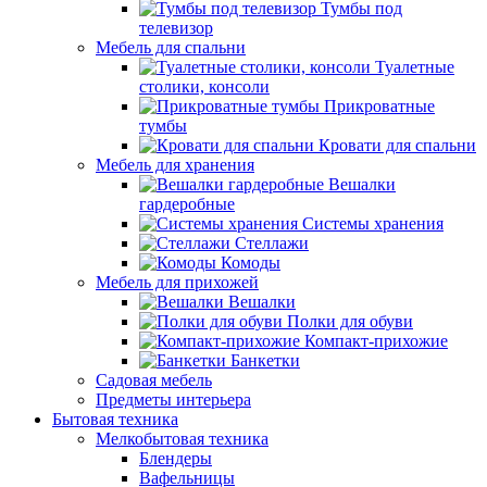
Тумбы под
телевизор
Мебель для спальни
Туалетные
столики, консоли
Прикроватные
тумбы
Кровати для спальни
Мебель для хранения
Вешалки
гардеробные
Системы хранения
Стеллажи
Комоды
Мебель для прихожей
Вешалки
Полки для обуви
Компакт-прихожие
Банкетки
Садовая мебель
Предметы интерьера
Бытовая техника
Мелкобытовая техника
Блендеры
Вафельницы