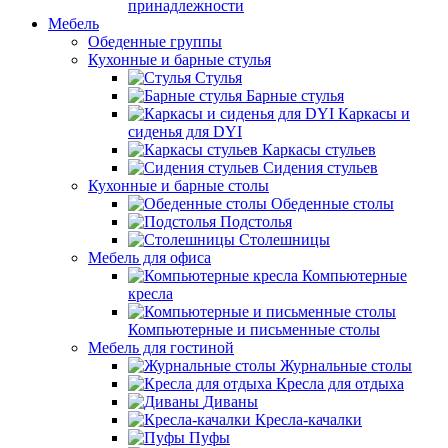
принадлежности
Мебель
Обеденные группы
Кухонные и барные стулья
Стулья
Барные стулья
Каркасы и
сиденья для DYI
Каркасы стульев
Сидения стульев
Кухонные и барные столы
Обеденные столы
Подстолья
Столешницы
Мебель для офиса
Компьютерные
кресла
Компьютерные и письменные столы
Мебель для гостиной
Журнальные столы
Кресла для отдыха
Диваны
Кресла-качалки
Пуфы