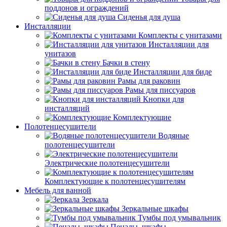
поддонов и ограждений
Сиденья для душа
Инсталляции
Комплекты с унитазами
Инсталляции для
унитазов
Бачки в стену
Инсталляции для биде
Рамы для раковин
Рамы для писсуаров
Кнопки для
инсталляций
Комплектующие
Полотенцесушители
Водяные
полотенцесушители
Электрические полотенцесушители
Комплектующие к полотенцесушителям
Мебель для ванной
Зеркала
Зеркальные шкафы
Тумбы под умывальник
Пеналы, шкафы