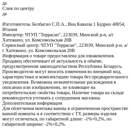
да
Слив по центру
да
Изготовитель: Белбагно С.П.А., Виа Кавазза 1 Будрио 40054,
Италия
Импортер: ЧТУП "Террасан", 223039, Минский р-н, а/г
Хатежино, ул. Комсомольская 20В
Сервисный центр: ЧТУП "Террасан", 223039, Минский р-н, а/
г Хатежино, ул. Комсомольская 20В
Информация о товаре предоставлена для ознакомления.
Продавец обеспечивает её актуальность в объёме,
предусмотренном законодательством Республики Беларусь.
Производители могут вносить изменения во внешний вид,
характеристики и комплектацию товара без предварительного
уведомления. Возможны незначительные расхождения в
описании или изображениях, не влияющие на
потребительские свойства товара. Наличие товара на складе
рекомендуется уточнять у сотрудников магазина.
Дополнительная информация
Для облегчения монтажа ванны в ограниченном пространстве
ванной комнаты и в соответствии с ТУ, размеры изделия
могут отличаться, по габаритной длине: -1%+0,2%, по
габаритной ширине: -2%+0,2%.