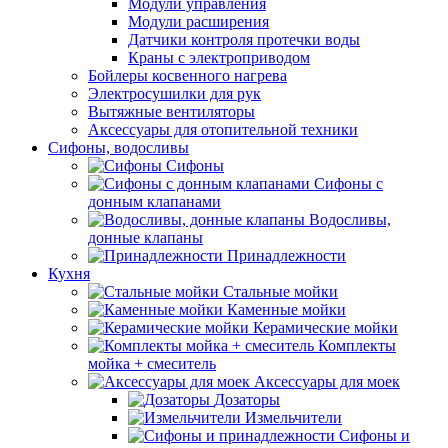
Модули управления
Модули расширения
Датчики контроля протечки воды
Краны с электроприводом
Бойлеры косвенного нагрева
Электросушилки для рук
Вытяжные вентиляторы
Аксессуары для отопительной техники
Сифоны, водосливы
Сифоны
Сифоны с
донным клапанами
Водосливы,
донные клапаны
Принадлежности
Кухня
Стальные мойки
Каменные мойки
Керамические мойки
Комплекты
мойка + смеситель
Аксессуары для моек
Дозаторы
Измельчители
Сифоны и