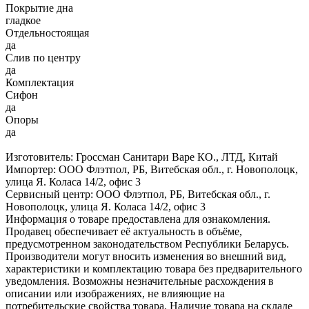
Покрытие дна
гладкое
Отдельностоящая
да
Слив по центру
да
Комплектация
Сифон
да
Опоры
да
Изготовитель: Гроссман Санитари Варе КО., ЛТД, Китай
Импортер: ООО Флэтпол, РБ, Витебская обл., г. Новополоцк,
улица Я. Коласа 14/2, офис 3
Сервисный центр: ООО Флэтпол, РБ, Витебская обл., г.
Новополоцк, улица Я. Коласа 14/2, офис 3
Информация о товаре предоставлена для ознакомления.
Продавец обеспечивает её актуальность в объёме,
предусмотренном законодательством Республики Беларусь.
Производители могут вносить изменения во внешний вид,
характеристики и комплектацию товара без предварительного
уведомления. Возможны незначительные расхождения в
описании или изображениях, не влияющие на
потребительские свойства товара. Наличие товара на складе