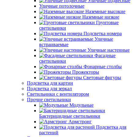
Уличные подвесные
Уличные потолочные
Наземные высокие
Наземные низкие
Грунтовые
светильники
Подсветка номера
Уличные
встраиваемые
Уличные настенные
Фасадные
светильники
Фонарные столбы
Прожекторы
Световые фигуры
Подсветка для картин
Подсветка для зеркал
Светильники с вентилятором
Прочие светильники
Модульные
Бактерицидные светильники
Армстронг
Подсветка для
растений