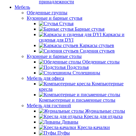
принадлежности
Мебель
Обеденные группы
Кухонные и барные стулья
Стулья
Барные стулья
Каркасы и
сиденья для DYI
Каркасы стульев
Сидения стульев
Кухонные и барные столы
Обеденные столы
Подстолья
Столешницы
Мебель для офиса
Компьютерные
кресла
Компьютерные и письменные столы
Мебель для гостиной
Журнальные столы
Кресла для отдыха
Диваны
Кресла-качалки
Пуфы