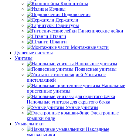
Кронштейны
Изливы
Подключения
Держатели
Гарнитуры
Гигиенические лейки
Штанги
Шланги
Монтажные части
Душевые системы
Унитазы
Напольные унитазы
Подвесные унитазы
Унитазы с
инсталляцией
Напольные
пристенные унитазы
Напольные унитазы для скрытого бачка
Умные унитазы
Электронные
крышки-биде
Умывальники
Накладные
умывальники