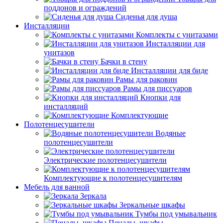
поддонов и ограждений
Сиденья для душа
Инсталляции
Комплекты с унитазами
Инсталляции для
унитазов
Бачки в стену
Инсталляции для биде
Рамы для раковин
Рамы для писсуаров
Кнопки для
инсталляций
Комплектующие
Полотенцесушители
Водяные
полотенцесушители
Электрические полотенцесушители
Комплектующие к полотенцесушителям
Мебель для ванной
Зеркала
Зеркальные шкафы
Тумбы под умывальник
Пеналы, шкафы