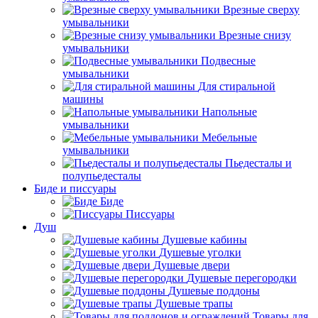
Врезные сверху
умывальники
Врезные снизу
умывальники
Подвесные
умывальники
Для стиральной
машины
Напольные
умывальники
Мебельные
умывальники
Пьедесталы и
полупьедесталы
Биде и писсуары
Биде
Писсуары
Душ
Душевые кабины
Душевые уголки
Душевые двери
Душевые перегородки
Душевые поддоны
Душевые трапы
Товары для