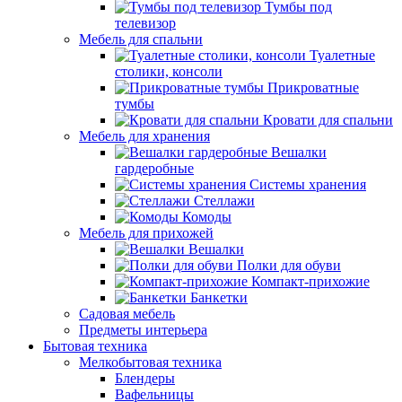
Тумбы под
телевизор
Мебель для спальни
Туалетные
столики, консоли
Прикроватные
тумбы
Кровати для спальни
Мебель для хранения
Вешалки
гардеробные
Системы хранения
Стеллажи
Комоды
Мебель для прихожей
Вешалки
Полки для обуви
Компакт-прихожие
Банкетки
Садовая мебель
Предметы интерьера
Бытовая техника
Мелкобытовая техника
Блендеры
Вафельницы