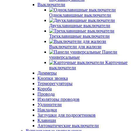
Выключатели
Одноклавишные выключатели
Двухклавишные выключатели
Трехклавишные выключатели
Выключатели для жалюзи
Панели
универсальные
Карточные
выключатели
Диммеры
Кнопки звонка
Терморегуляторы
Короба
Провода
Изоляторы проводов
Удлинители
Накладки
Заглушки для подрозетников
Клавиши
Автоматические выключатели
Встраиваемые светильники