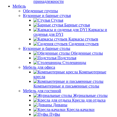
принадлежности
Мебель
Обеденные группы
Кухонные и барные стулья
Стулья
Барные стулья
Каркасы и
сиденья для DYI
Каркасы стульев
Сидения стульев
Кухонные и барные столы
Обеденные столы
Подстолья
Столешницы
Мебель для офиса
Компьютерные
кресла
Компьютерные и письменные столы
Мебель для гостиной
Журнальные столы
Кресла для отдыха
Диваны
Кресла-качалки
Пуфы