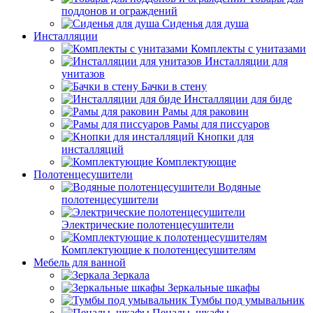
поддонов и ограждений
Сиденья для душа
Инсталляции
Комплекты с унитазами
Инсталляции для
унитазов
Бачки в стену
Инсталляции для биде
Рамы для раковин
Рамы для писсуаров
Кнопки для
инсталляций
Комплектующие
Полотенцесушители
Водяные
полотенцесушители
Электрические полотенцесушители
Комплектующие к полотенцесушителям
Мебель для ванной
Зеркала
Зеркальные шкафы
Тумбы под умывальник
Пеналы, шкафы