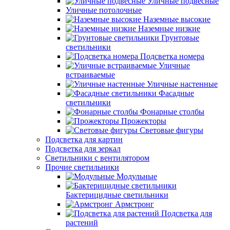
Уличные подвесные
Уличные потолочные
Наземные высокие
Наземные низкие
Грунтовые
светильники
Подсветка номера
Уличные
встраиваемые
Уличные настенные
Фасадные
светильники
Фонарные столбы
Прожекторы
Световые фигуры
Подсветка для картин
Подсветка для зеркал
Светильники с вентилятором
Прочие светильники
Модульные
Бактерицидные светильники
Армстронг
Подсветка для
растений