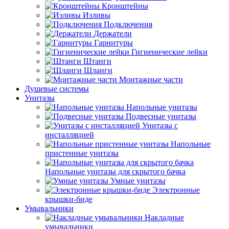
Кронштейны
Изливы
Подключения
Держатели
Гарнитуры
Гигиенические лейки
Штанги
Шланги
Монтажные части
Душевые системы
Унитазы
Напольные унитазы
Подвесные унитазы
Унитазы с
инсталляцией
Напольные
пристенные унитазы
Напольные унитазы для скрытого бачка
Умные унитазы
Электронные
крышки-биде
Умывальники
Накладные
умывальники