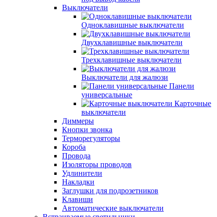
Выключатели
Одноклавишные выключатели
Двухклавишные выключатели
Трехклавишные выключатели
Выключатели для жалюзи
Панели
универсальные
Карточные
выключатели
Диммеры
Кнопки звонка
Терморегуляторы
Короба
Провода
Изоляторы проводов
Удлинители
Накладки
Заглушки для подрозетников
Клавиши
Автоматические выключатели
Встраиваемые светильники