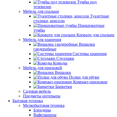
Тумбы под
телевизор
Мебель для спальни
Туалетные
столики, консоли
Прикроватные
тумбы
Кровати для спальни
Мебель для хранения
Вешалки
гардеробные
Системы хранения
Стеллажи
Комоды
Мебель для прихожей
Вешалки
Полки для обуви
Компакт-прихожие
Банкетки
Садовая мебель
Предметы интерьера
Бытовая техника
Мелкобытовая техника
Блендеры
Вафельницы