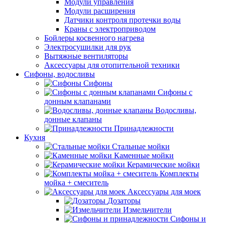
Модули управления
Модули расширения
Датчики контроля протечки воды
Краны с электроприводом
Бойлеры косвенного нагрева
Электросушилки для рук
Вытяжные вентиляторы
Аксессуары для отопительной техники
Сифоны, водосливы
Сифоны
Сифоны с
донным клапанами
Водосливы,
донные клапаны
Принадлежности
Кухня
Стальные мойки
Каменные мойки
Керамические мойки
Комплекты
мойка + смеситель
Аксессуары для моек
Дозаторы
Измельчители
Сифоны и