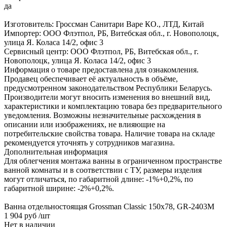
да
Изготовитель: Гроссман Санитари Варе КО., ЛТД, Китай
Импортер: ООО Флэтпол, РБ, Витебская обл., г. Новополоцк,
улица Я. Коласа 14/2, офис 3
Сервисный центр: ООО Флэтпол, РБ, Витебская обл., г.
Новополоцк, улица Я. Коласа 14/2, офис 3
Информация о товаре предоставлена для ознакомления.
Продавец обеспечивает её актуальность в объёме,
предусмотренном законодательством Республики Беларусь.
Производители могут вносить изменения во внешний вид,
характеристики и комплектацию товара без предварительного
уведомления. Возможны незначительные расхождения в
описании или изображениях, не влияющие на
потребительские свойства товара. Наличие товара на складе
рекомендуется уточнять у сотрудников магазина.
Дополнительная информация
Для облегчения монтажа ванны в ограниченном пространстве
ванной комнаты и в соответствии с ТУ, размеры изделия
могут отличаться, по габаритной длине: -1%+0,2%, по
габаритной ширине: -2%+0,2%.
Ванна отдельностоящая Grossman Classic 150x78, GR-2403M
1 904 руб
/шт
Нет в наличии