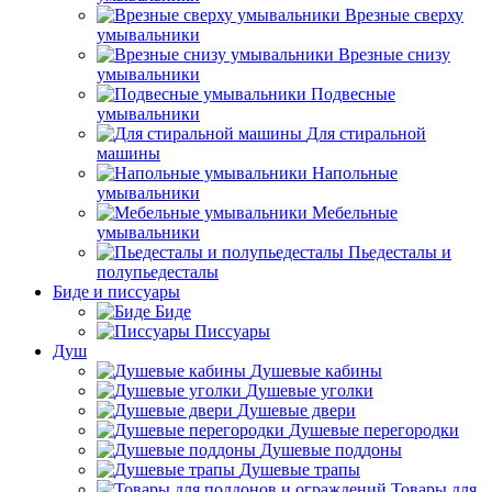
Врезные сверху
умывальники
Врезные снизу
умывальники
Подвесные
умывальники
Для стиральной
машины
Напольные
умывальники
Мебельные
умывальники
Пьедесталы и
полупьедесталы
Биде и писсуары
Биде
Писсуары
Душ
Душевые кабины
Душевые уголки
Душевые двери
Душевые перегородки
Душевые поддоны
Душевые трапы
Товары для