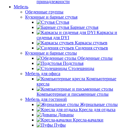
принадлежности
Мебель
Обеденные группы
Кухонные и барные стулья
Стулья
Барные стулья
Каркасы и
сиденья для DYI
Каркасы стульев
Сидения стульев
Кухонные и барные столы
Обеденные столы
Подстолья
Столешницы
Мебель для офиса
Компьютерные
кресла
Компьютерные и письменные столы
Мебель для гостиной
Журнальные столы
Кресла для отдыха
Диваны
Кресла-качалки
Пуфы