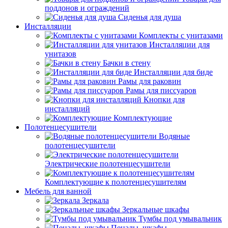
поддонов и ограждений
Сиденья для душа
Инсталляции
Комплекты с унитазами
Инсталляции для
унитазов
Бачки в стену
Инсталляции для биде
Рамы для раковин
Рамы для писсуаров
Кнопки для
инсталляций
Комплектующие
Полотенцесушители
Водяные
полотенцесушители
Электрические полотенцесушители
Комплектующие к полотенцесушителям
Мебель для ванной
Зеркала
Зеркальные шкафы
Тумбы под умывальник
Пеналы, шкафы