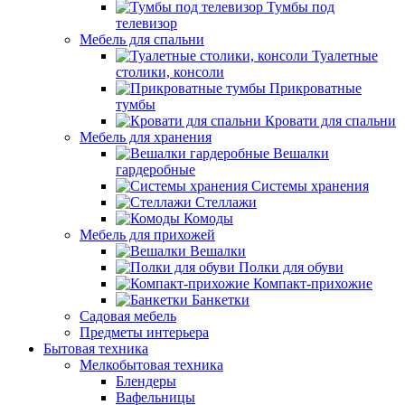
Тумбы под
телевизор
Мебель для спальни
Туалетные
столики, консоли
Прикроватные
тумбы
Кровати для спальни
Мебель для хранения
Вешалки
гардеробные
Системы хранения
Стеллажи
Комоды
Мебель для прихожей
Вешалки
Полки для обуви
Компакт-прихожие
Банкетки
Садовая мебель
Предметы интерьера
Бытовая техника
Мелкобытовая техника
Блендеры
Вафельницы