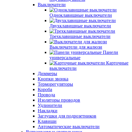
Выключатели
Одноклавишные выключатели
Двухклавишные выключатели
Трехклавишные выключатели
Выключатели для жалюзи
Панели
универсальные
Карточные
выключатели
Диммеры
Кнопки звонка
Терморегуляторы
Короба
Провода
Изоляторы проводов
Удлинители
Накладки
Заглушки для подрозетников
Клавиши
Автоматические выключатели
Встраиваемые светильники