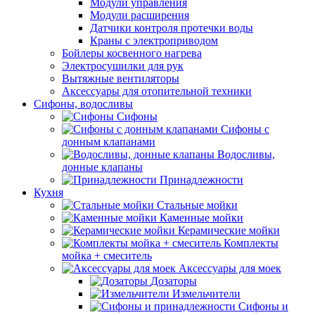
Модули управления
Модули расширения
Датчики контроля протечки воды
Краны с электроприводом
Бойлеры косвенного нагрева
Электросушилки для рук
Вытяжные вентиляторы
Аксессуары для отопительной техники
Сифоны, водосливы
Сифоны
Сифоны с
донным клапанами
Водосливы,
донные клапаны
Принадлежности
Кухня
Стальные мойки
Каменные мойки
Керамические мойки
Комплекты
мойка + смеситель
Аксессуары для моек
Дозаторы
Измельчители
Сифоны и