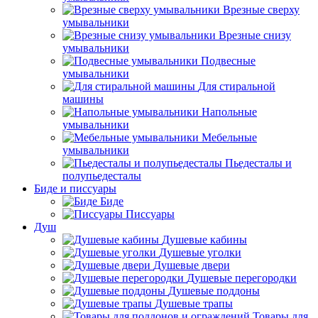
Врезные сверху
умывальники
Врезные снизу
умывальники
Подвесные
умывальники
Для стиральной
машины
Напольные
умывальники
Мебельные
умывальники
Пьедесталы и
полупьедесталы
Биде и писсуары
Биде
Писсуары
Душ
Душевые кабины
Душевые уголки
Душевые двери
Душевые перегородки
Душевые поддоны
Душевые трапы
Товары для