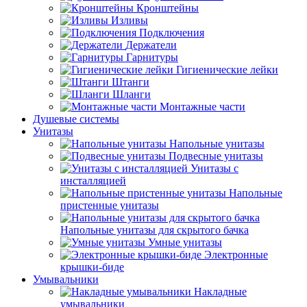
Кронштейны
Изливы
Подключения
Держатели
Гарнитуры
Гигиенические лейки
Штанги
Шланги
Монтажные части
Душевые системы
Унитазы
Напольные унитазы
Подвесные унитазы
Унитазы с
инсталляцией
Напольные
пристенные унитазы
Напольные унитазы для скрытого бачка
Умные унитазы
Электронные
крышки-биде
Умывальники
Накладные
умывальники