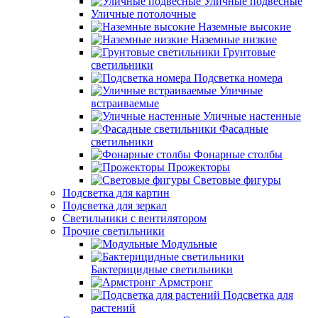
Уличные подвесные
Уличные потолочные
Наземные высокие
Наземные низкие
Грунтовые
светильники
Подсветка номера
Уличные
встраиваемые
Уличные настенные
Фасадные
светильники
Фонарные столбы
Прожекторы
Световые фигуры
Подсветка для картин
Подсветка для зеркал
Светильники с вентилятором
Прочие светильники
Модульные
Бактерицидные светильники
Армстронг
Подсветка для
растений