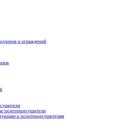
поддонов и ограждений
азов
ий
есушители
ие полотенцесушители
тующие к полотенцесушителям