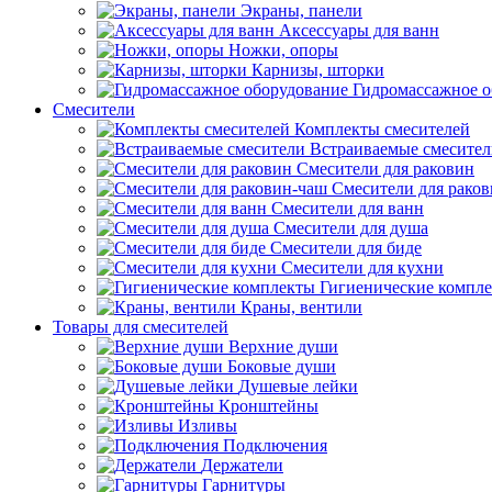
Экраны, панели
Аксессуары для ванн
Ножки, опоры
Карнизы, шторки
Гидромассажное о
Смесители
Комплекты смесителей
Встраиваемые смесите
Смесители для раковин
Смесители для рако
Смесители для ванн
Смесители для душа
Смесители для биде
Смесители для кухни
Гигиенические компл
Краны, вентили
Товары для смесителей
Верхние души
Боковые души
Душевые лейки
Кронштейны
Изливы
Подключения
Держатели
Гарнитуры