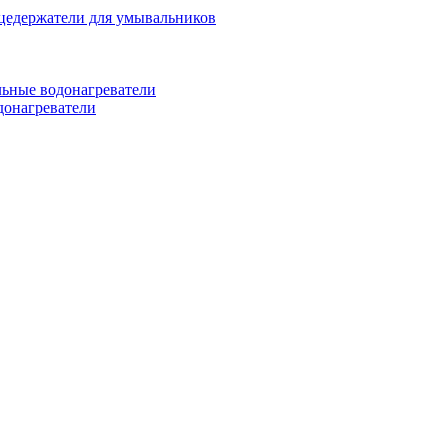
цедержатели для умывальников
ьные водонагреватели
донагреватели