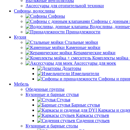
Вытяжные вентиляторы
Аксессуары для отопительной техники
Сифоны, водосливы
Сифоны
Сифоны с донным 
Водосливы, донные
Принадлежности
Кухня
Стальные мойки
Каменные мойки
Керамические мойки
Комплекты мойка 
Аксессуары для моек
Дозаторы
Измельчители
Сифоны и прин
Мебель
Обеденные группы
Кухонные и барные стулья
Стулья
Барные стулья
Каркасы и сиде
Каркасы стульев
Сидения стульев
Кухонные и барные столы