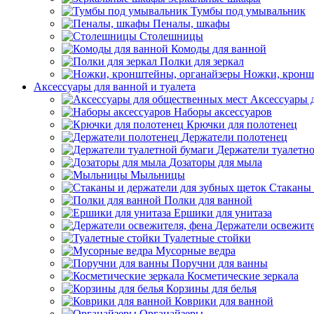
Тумбы под умывальник
Пеналы, шкафы
Столешницы
Комоды для ванной
Полки для зеркал
Ножки, кронш
Аксессуары для ванной и туалета
Аксессуары 
Наборы аксессуаров
Крючки для полотенец
Держатели полотенец
Держатели туалетн
Дозаторы для мыла
Мыльницы
Стаканы 
Полки для ванной
Ершики для унитаза
Держатели освежите
Туалетные стойки
Мусорные ведра
Поручни для ванны
Косметические зеркала
Корзины для белья
Коврики для ванной
Органайзеры