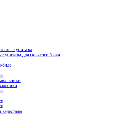
тенные унитазы
е унитазы для скрытого бачка
-биде
ки
мывальники
вальники
ки
ы
ки
ки
упьедесталы