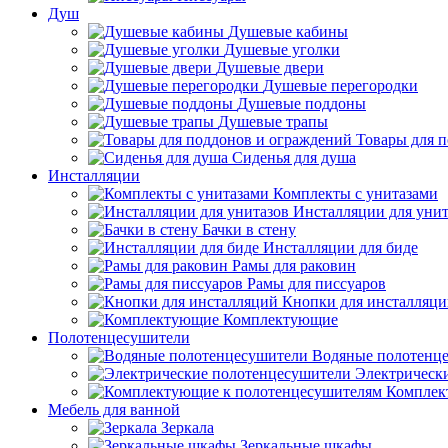
Душ
Душевые кабины
Душевые уголки
Душевые двери
Душевые перегородки
Душевые поддоны
Душевые трапы
Товары для 
Сиденья для душа
Инсталляции
Комплекты с унитазами
Инсталляции для унит
Бачки в стену
Инсталляции для биде
Рамы для раковин
Рамы для писсуаров
Кнопки для инсталляц
Комплектующие
Полотенцесушители
Водяные полотенц
Электрическ
Комплек
Мебель для ванной
Зеркала
Зеркальные шкафы