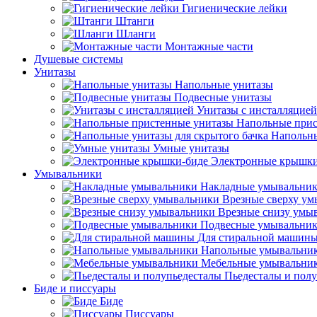
Гигиенические лейки
Штанги
Шланги
Монтажные части
Душевые системы
Унитазы
Напольные унитазы
Подвесные унитазы
Унитазы с инсталляцией
Напольные прис
Напольны
Умные унитазы
Электронные крышки
Умывальники
Накладные умывальни
Врезные сверху у
Врезные снизу умы
Подвесные умывальни
Для стиральной машин
Напольные умывальни
Мебельные умывальни
Пьедесталы и пол
Биде и писсуары
Биде
Писсуары