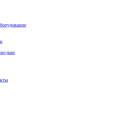
борудование
ли
вин-чаш
екты