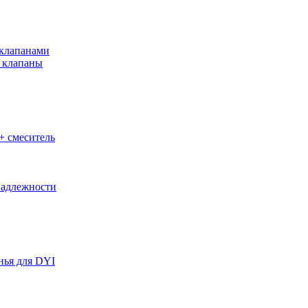
клапанами
 клапаны
+ смеситель
адлежности
нья для DYI