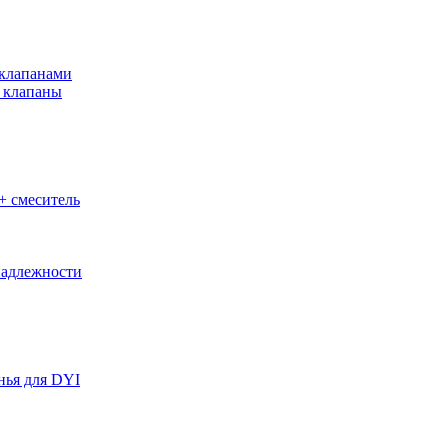
клапанами
 клапаны
+ смеситель
адлежности
нья для DYI