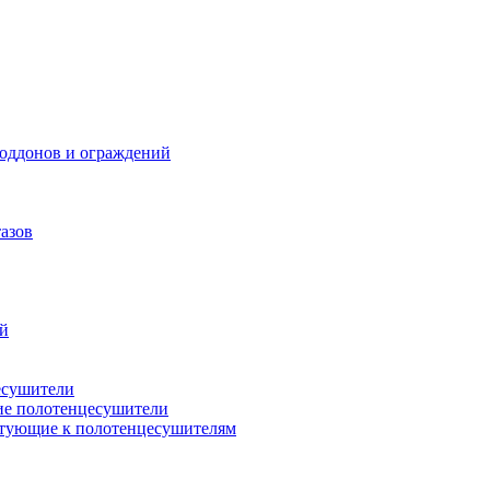
поддонов и ограждений
азов
ий
есушители
ие полотенцесушители
тующие к полотенцесушителям