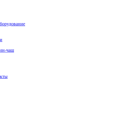
борудование
ли
вин-чаш
екты