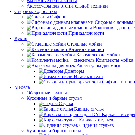
Вытяжные вентиляторы
Аксессуары для отопительной техники
Сифоны, водосливы
Сифоны
Сифоны с донным 
Водосливы, донные
Принадлежности
Кухня
Стальные мойки
Каменные мойки
Керамические мойки
Комплекты мойка 
Аксессуары для моек
Дозаторы
Измельчители
Сифоны и прин
Мебель
Обеденные группы
Кухонные и барные стулья
Стулья
Барные стулья
Каркасы и сиде
Каркасы стульев
Сидения стульев
Кухонные и барные столы