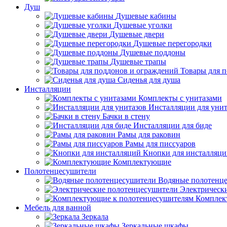
Душ
Душевые кабины
Душевые уголки
Душевые двери
Душевые перегородки
Душевые поддоны
Душевые трапы
Товары для 
Сиденья для душа
Инсталляции
Комплекты с унитазами
Инсталляции для унит
Бачки в стену
Инсталляции для биде
Рамы для раковин
Рамы для писсуаров
Кнопки для инсталляц
Комплектующие
Полотенцесушители
Водяные полотенц
Электрическ
Комплек
Мебель для ванной
Зеркала
Зеркальные шкафы