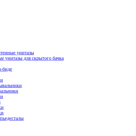
тенные унитазы
е унитазы для скрытого бачка
-биде
ки
мывальники
вальники
ки
ы
ки
ки
упьедесталы