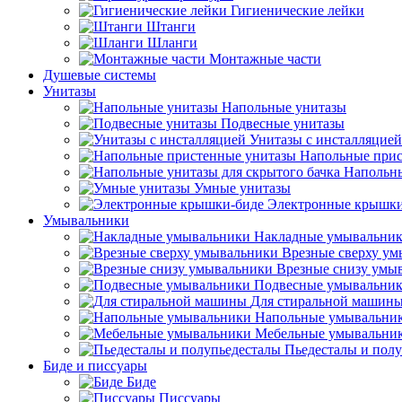
Гигиенические лейки
Штанги
Шланги
Монтажные части
Душевые системы
Унитазы
Напольные унитазы
Подвесные унитазы
Унитазы с инсталляцией
Напольные прис
Напольны
Умные унитазы
Электронные крышки
Умывальники
Накладные умывальни
Врезные сверху у
Врезные снизу умы
Подвесные умывальни
Для стиральной машин
Напольные умывальни
Мебельные умывальни
Пьедесталы и пол
Биде и писсуары
Биде
Писсуары