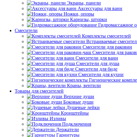
Экраны, панели
Аксессуары для ванн
Ножки, опоры
Карнизы, шторки
Гидромассажное о
Смесители
Комплекты смесителей
Встраиваемые смесите
Смесители для раковин
Смесители для рако
Смесители для ванн
Смесители для душа
Смесители для биде
Смесители для кухни
Гигиенические компл
Краны, вентили
Товары для смесителей
Верхние души
Боковые души
Душевые лейки
Кронштейны
Изливы
Подключения
Держатели
Гарнитуры