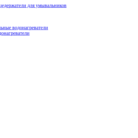
цедержатели для умывальников
ьные водонагреватели
донагреватели