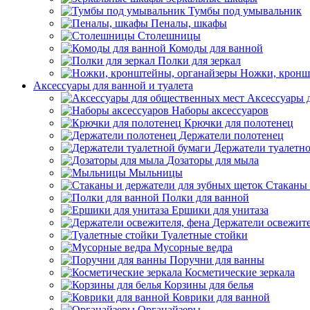
Тумбы под умывальник
Пеналы, шкафы
Столешницы
Комоды для ванной
Полки для зеркал
Ножки, кронш
Аксессуары для ванной и туалета
Аксессуары 
Наборы аксессуаров
Крючки для полотенец
Держатели полотенец
Держатели туалетн
Дозаторы для мыла
Мыльницы
Стаканы 
Полки для ванной
Ершики для унитаза
Держатели освежите
Туалетные стойки
Мусорные ведра
Поручни для ванны
Косметические зеркала
Корзины для белья
Коврики для ванной
Органайзеры