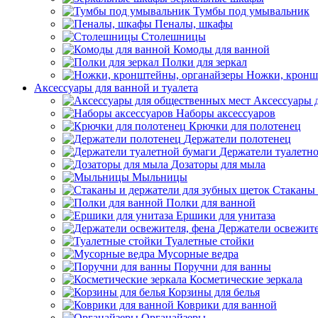
Тумбы под умывальник
Пеналы, шкафы
Столешницы
Комоды для ванной
Полки для зеркал
Ножки, кронш
Аксессуары для ванной и туалета
Аксессуары 
Наборы аксессуаров
Крючки для полотенец
Держатели полотенец
Держатели туалетн
Дозаторы для мыла
Мыльницы
Стаканы 
Полки для ванной
Ершики для унитаза
Держатели освежите
Туалетные стойки
Мусорные ведра
Поручни для ванны
Косметические зеркала
Корзины для белья
Коврики для ванной
Органайзеры