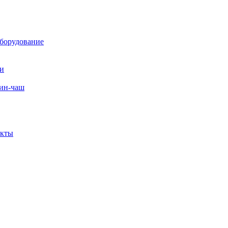
борудование
ли
вин-чаш
екты