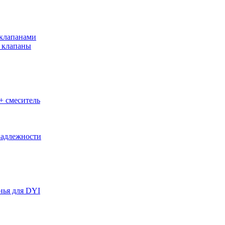
клапанами
 клапаны
+ смеситель
адлежности
нья для DYI