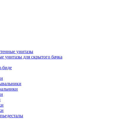
тенные унитазы
е унитазы для скрытого бачка
-биде
ки
мывальники
вальники
ки
ы
ки
ки
упьедесталы