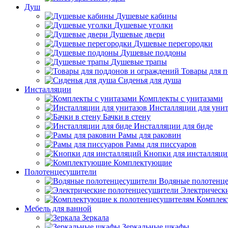
Душ
Душевые кабины
Душевые уголки
Душевые двери
Душевые перегородки
Душевые поддоны
Душевые трапы
Товары для 
Сиденья для душа
Инсталляции
Комплекты с унитазами
Инсталляции для унит
Бачки в стену
Инсталляции для биде
Рамы для раковин
Рамы для писсуаров
Кнопки для инсталляц
Комплектующие
Полотенцесушители
Водяные полотенц
Электрическ
Комплек
Мебель для ванной
Зеркала
Зеркальные шкафы