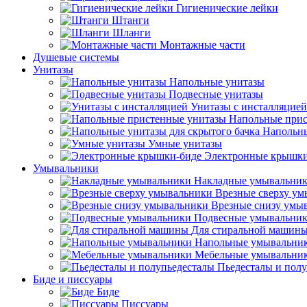
Гигиенические лейки
Штанги
Шланги
Монтажные части
Душевые системы
Унитазы
Напольные унитазы
Подвесные унитазы
Унитазы с инсталляцией
Напольные прис
Напольны
Умные унитазы
Электронные крышки
Умывальники
Накладные умывальни
Врезные сверху у
Врезные снизу умы
Подвесные умывальни
Для стиральной машин
Напольные умывальни
Мебельные умывальни
Пьедесталы и пол
Биде и писсуары
Биде
Писсуары