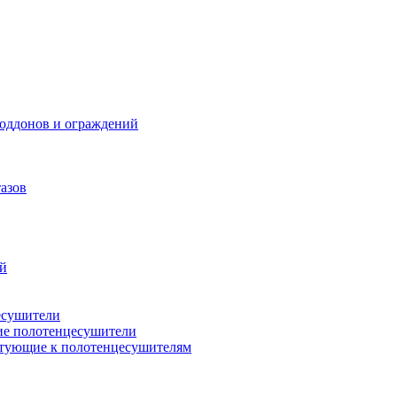
поддонов и ограждений
азов
ий
есушители
ие полотенцесушители
тующие к полотенцесушителям