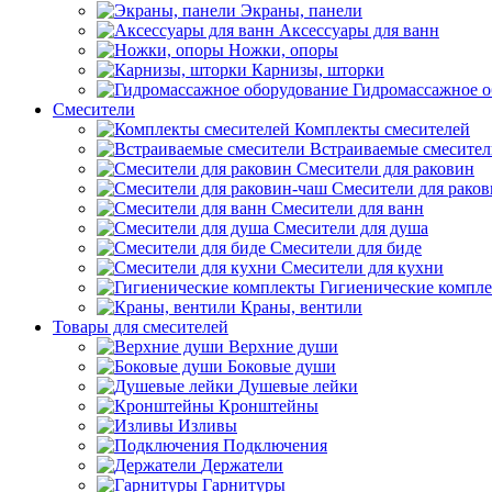
Экраны, панели
Аксессуары для ванн
Ножки, опоры
Карнизы, шторки
Гидромассажное о
Смесители
Комплекты смесителей
Встраиваемые смесите
Смесители для раковин
Смесители для рако
Смесители для ванн
Смесители для душа
Смесители для биде
Смесители для кухни
Гигиенические компл
Краны, вентили
Товары для смесителей
Верхние души
Боковые души
Душевые лейки
Кронштейны
Изливы
Подключения
Держатели
Гарнитуры