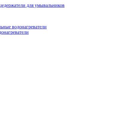
цедержатели для умывальников
ьные водонагреватели
донагреватели