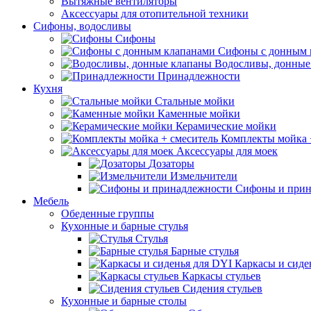
Вытяжные вентиляторы
Аксессуары для отопительной техники
Сифоны, водосливы
Сифоны
Сифоны с донным 
Водосливы, донные
Принадлежности
Кухня
Стальные мойки
Каменные мойки
Керамические мойки
Комплекты мойка 
Аксессуары для моек
Дозаторы
Измельчители
Сифоны и прин
Мебель
Обеденные группы
Кухонные и барные стулья
Стулья
Барные стулья
Каркасы и сиде
Каркасы стульев
Сидения стульев
Кухонные и барные столы