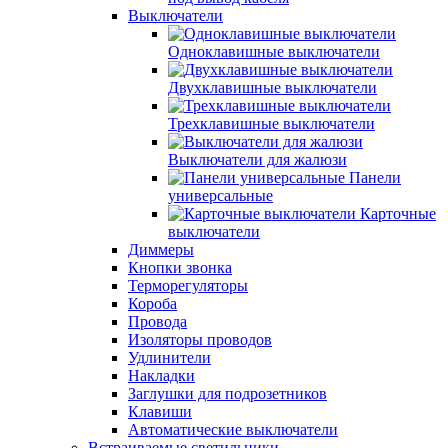
Выключатели
Одноклавишные выключатели
Двухклавишные выключатели
Трехклавишные выключатели
Выключатели для жалюзи
Панели
универсальные
Карточные
выключатели
Диммеры
Кнопки звонка
Терморегуляторы
Короба
Провода
Изоляторы проводов
Удлинители
Накладки
Заглушки для подрозетников
Клавиши
Автоматические выключатели
Встраиваемые светильники