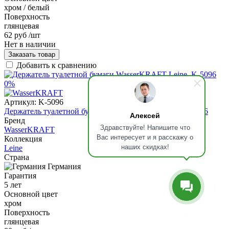
хром / белый
Поверхность
глянцевая
62 руб
/шт
Нет в наличии
Заказать товар
Добавить к сравнению
0%
Артикул:
K-5096
Держатель туалетной бумаги WasserKRAFT Leine, K-5096
Алексей
Бренд
Здравствуйте! Напишите что
WasserKRAFT
Вас интересует и я расскажу о
Коллекция
наших скидках!
Leine
Страна
Германия
Гарантия
5 лет
Основной цвет
хром
Поверхность
глянцевая