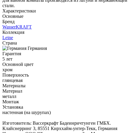
для ванной комнаты производятся из латуни и нержавеющей
стали.
Характеристики
Основные
Бренд
WasserKRAFT
Коллекция
Leine
Страна
Германия
Гарантия
5 лет
Основной цвет
хром
Поверхность
глянцевая
Материалы
Материал
металл
Монтаж
Установка
настенная (на шурупах)
Изготовитель: Вассеркрафт Бадеинричтунген ГМБХ.
Клайснерринг 3, 85551 Кирххайм-унтер-Текк, Германия