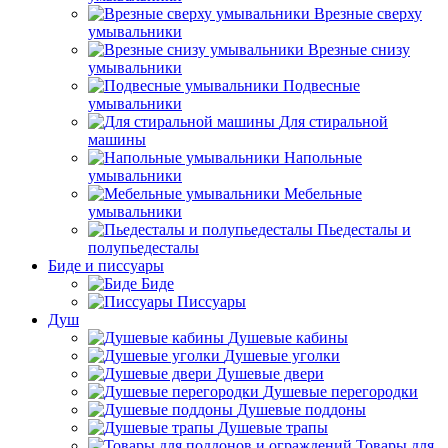
Врезные сверху
умывальники
Врезные снизу
умывальники
Подвесные
умывальники
Для стиральной
машины
Напольные
умывальники
Мебельные
умывальники
Пьедесталы и
полупьедесталы
Биде и писсуары
Биде
Писсуары
Душ
Душевые кабины
Душевые уголки
Душевые двери
Душевые перегородки
Душевые поддоны
Душевые трапы
Товары для