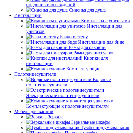
поддонов и ограждений
Сиденья для душа
Инсталляции
Комплекты с унитазами
Инсталляции для
унитазов
Бачки в стену
Инсталляции для биде
Рамы для раковин
Рамы для писсуаров
Кнопки для
инсталляций
Комплектующие
Полотенцесушители
Водяные
полотенцесушители
Электрические полотенцесушители
Комплектующие к полотенцесушителям
Мебель для ванной
Зеркала
Зеркальные шкафы
Тумбы под умывальник
Пеналы, шкафы