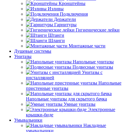
Кронштейны
Изливы
Подключения
Держатели
Гарнитуры
Гигиенические лейки
Штанги
Шланги
Монтажные части
Душевые системы
Унитазы
Напольные унитазы
Подвесные унитазы
Унитазы с
инсталляцией
Напольные
пристенные унитазы
Напольные унитазы для скрытого бачка
Умные унитазы
Электронные
крышки-биде
Умывальники
Накладные
умывальники