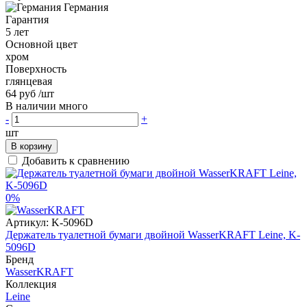
Германия
Гарантия
5 лет
Основной цвет
хром
Поверхность
глянцевая
64 руб
/шт
В наличии много
-
+
шт
В корзину
Добавить к сравнению
0%
Артикул:
K-5096D
Держатель туалетной бумаги двойной WasserKRAFT Leine, K-
5096D
Бренд
WasserKRAFT
Коллекция
Leine