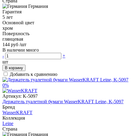
Страна
Германия
Гарантия
5 лет
Основной цвет
хром
Поверхность
глянцевая
144 руб
/шт
В наличии много
-
+
шт
В корзину
Добавить к сравнению
0%
Артикул:
K-5097
Держатель туалетной бумаги WasserKRAFT Leine, K-5097
Бренд
WasserKRAFT
Коллекция
Leine
Страна
Германия