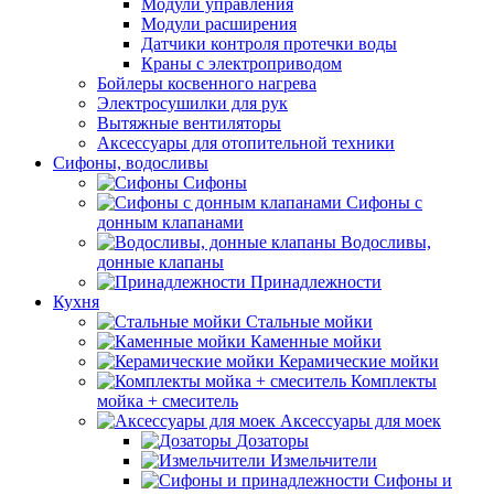
Модули управления
Модули расширения
Датчики контроля протечки воды
Краны с электроприводом
Бойлеры косвенного нагрева
Электросушилки для рук
Вытяжные вентиляторы
Аксессуары для отопительной техники
Сифоны, водосливы
Сифоны
Сифоны с
донным клапанами
Водосливы,
донные клапаны
Принадлежности
Кухня
Стальные мойки
Каменные мойки
Керамические мойки
Комплекты
мойка + смеситель
Аксессуары для моек
Дозаторы
Измельчители
Сифоны и