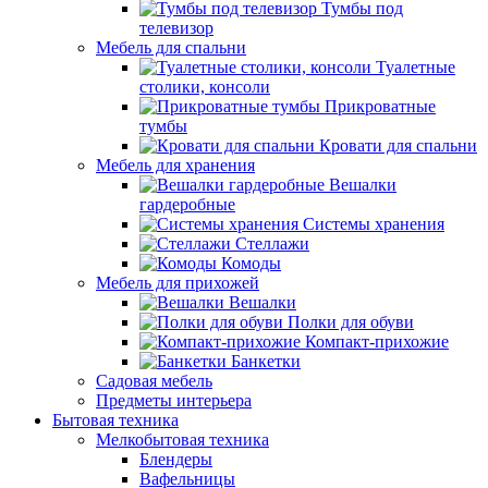
Тумбы под
телевизор
Мебель для спальни
Туалетные
столики, консоли
Прикроватные
тумбы
Кровати для спальни
Мебель для хранения
Вешалки
гардеробные
Системы хранения
Стеллажи
Комоды
Мебель для прихожей
Вешалки
Полки для обуви
Компакт-прихожие
Банкетки
Садовая мебель
Предметы интерьера
Бытовая техника
Мелкобытовая техника
Блендеры
Вафельницы