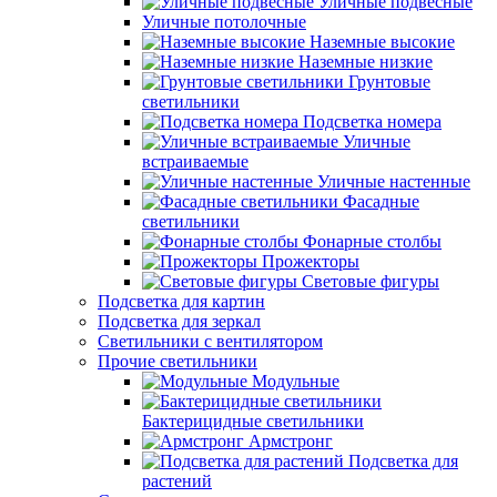
Уличные подвесные
Уличные потолочные
Наземные высокие
Наземные низкие
Грунтовые
светильники
Подсветка номера
Уличные
встраиваемые
Уличные настенные
Фасадные
светильники
Фонарные столбы
Прожекторы
Световые фигуры
Подсветка для картин
Подсветка для зеркал
Светильники с вентилятором
Прочие светильники
Модульные
Бактерицидные светильники
Армстронг
Подсветка для
растений