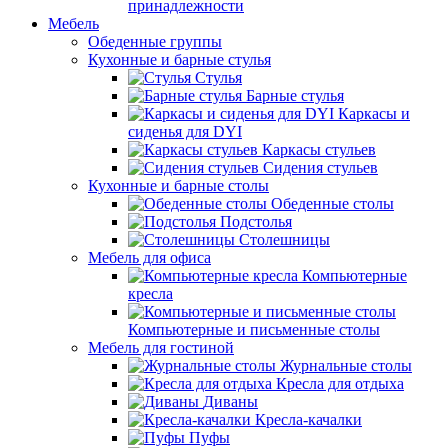
принадлежности
Мебель
Обеденные группы
Кухонные и барные стулья
Стулья
Барные стулья
Каркасы и
сиденья для DYI
Каркасы стульев
Сидения стульев
Кухонные и барные столы
Обеденные столы
Подстолья
Столешницы
Мебель для офиса
Компьютерные
кресла
Компьютерные и письменные столы
Мебель для гостиной
Журнальные столы
Кресла для отдыха
Диваны
Кресла-качалки
Пуфы