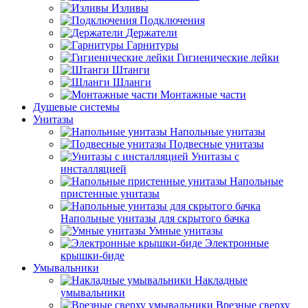
Изливы
Подключения
Держатели
Гарнитуры
Гигиенические лейки
Штанги
Шланги
Монтажные части
Душевые системы
Унитазы
Напольные унитазы
Подвесные унитазы
Унитазы с
инсталляцией
Напольные
пристенные унитазы
Напольные унитазы для скрытого бачка
Умные унитазы
Электронные
крышки-биде
Умывальники
Накладные
умывальники
Врезные сверху