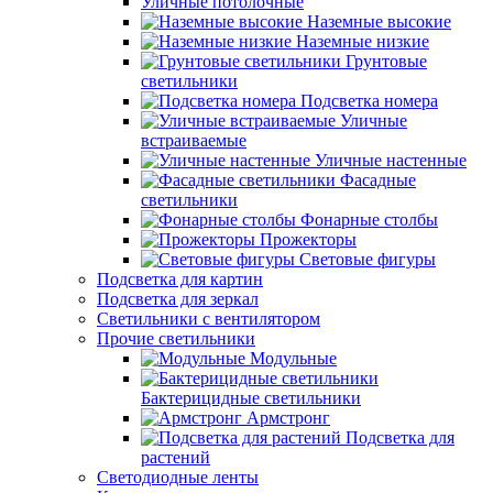
Уличные потолочные
Наземные высокие
Наземные низкие
Грунтовые
светильники
Подсветка номера
Уличные
встраиваемые
Уличные настенные
Фасадные
светильники
Фонарные столбы
Прожекторы
Световые фигуры
Подсветка для картин
Подсветка для зеркал
Светильники с вентилятором
Прочие светильники
Модульные
Бактерицидные светильники
Армстронг
Подсветка для
растений
Светодиодные ленты