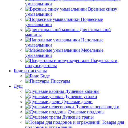
умывальники
Врезные снизу
умывальники
Подвесные
умывальники
Для стиральной
машины
Напольные
умывальники
Мебельные
умывальники
Пьедесталы и
полупьедесталы
Биде и писсуары
Биде
Писсуары
Душ
Душевые кабины
Душевые уголки
Душевые двери
Душевые перегородки
Душевые поддоны
Душевые трапы
Товары для
поддонов и ограждений