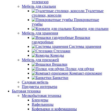
телевизор
Мебель для спальни
Туалетные
столики, консоли
Прикроватные
тумбы
Кровати для спальни
Мебель для хранения
Вешалки
гардеробные
Системы хранения
Стеллажи
Комоды
Мебель для прихожей
Вешалки
Полки для обуви
Компакт-прихожие
Банкетки
Садовая мебель
Предметы интерьера
Бытовая техника
Мелкобытовая техника
Блендеры
Вафельницы
Кофеварки и кофемашины