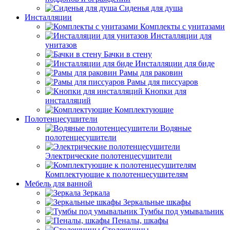
Сиденья для душа
Инсталляции
Комплекты с унитазами
Инсталляции для
унитазов
Бачки в стену
Инсталляции для биде
Рамы для раковин
Рамы для писсуаров
Кнопки для
инсталляций
Комплектующие
Полотенцесушители
Водяные
полотенцесушители
Электрические полотенцесушители
Комплектующие к полотенцесушителям
Мебель для ванной
Зеркала
Зеркальные шкафы
Тумбы под умывальник
Пеналы, шкафы
Столешницы