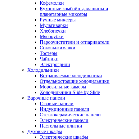
Кофемолки
Кухонные комбайны, машины и
планетарные миксеры
Ручные миксеры
Мультиварки
Хлебопечки
Мясорубки
Пароочистители и отпариватели
Соковыжималки
Тостеры
Чайники
Электрогрили
Холодильники
Встраиваемые холодильники
Отдельностоящие холодильники
Морозильные камеры
Холодильники Slide by Slide
Варочные панели
Газовые панели
Индукционные панели
Стеклокерамические панели
Электрические панели
Настольные плитки
Духовые шкафы
Электрические шкафы