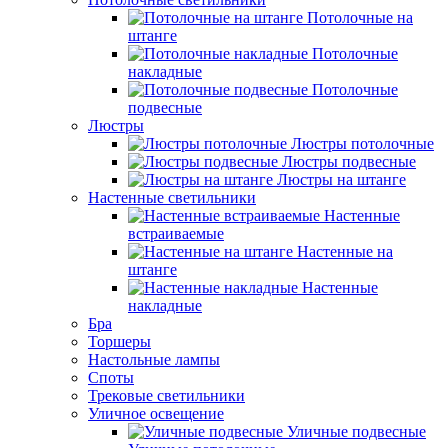
Потолочные на
штанге
Потолочные
накладные
Потолочные
подвесные
Люстры
Люстры потолочные
Люстры подвесные
Люстры на штанге
Настенные светильники
Настенные
встраиваемые
Настенные на
штанге
Настенные
накладные
Бра
Торшеры
Настольные лампы
Споты
Трековые светильники
Уличное освещение
Уличные подвесные