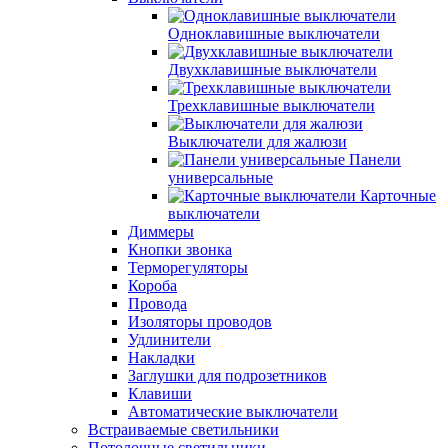
Одноклавишные выключатели
Двухклавишные выключатели
Трехклавишные выключатели
Выключатели для жалюзи
Панели
универсальные
Карточные
выключатели
Диммеры
Кнопки звонка
Терморегуляторы
Короба
Провода
Изоляторы проводов
Удлинители
Накладки
Заглушки для подрозетников
Клавиши
Автоматические выключатели
Встраиваемые светильники
Потолочные светильники