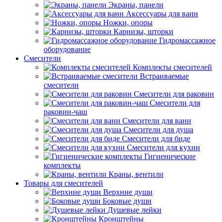
Экраны, панели
Аксессуары для ванн
Ножки, опоры
Карнизы, шторки
Гидромассажное
оборудование
Смесители
Комплекты смесителей
Встраиваемые
смесители
Смесители для раковин
Смесители для
раковин-чаш
Смесители для ванн
Смесители для душа
Смесители для биде
Смесители для кухни
Гигиенические
комплекты
Краны, вентили
Товары для смесителей
Верхние души
Боковые души
Душевые лейки
Кронштейны