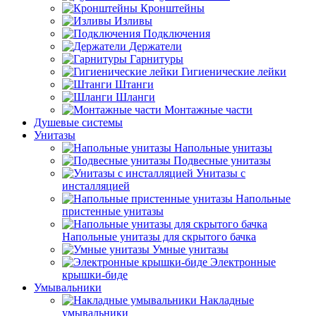
Кронштейны
Изливы
Подключения
Держатели
Гарнитуры
Гигиенические лейки
Штанги
Шланги
Монтажные части
Душевые системы
Унитазы
Напольные унитазы
Подвесные унитазы
Унитазы с
инсталляцией
Напольные
пристенные унитазы
Напольные унитазы для скрытого бачка
Умные унитазы
Электронные
крышки-биде
Умывальники
Накладные
умывальники