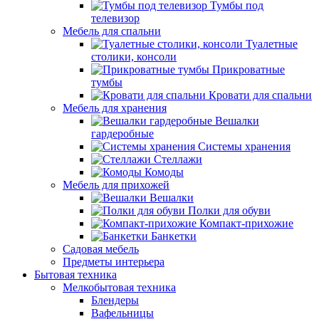
Тумбы под
телевизор
Мебель для спальни
Туалетные
столики, консоли
Прикроватные
тумбы
Кровати для спальни
Мебель для хранения
Вешалки
гардеробные
Системы хранения
Стеллажи
Комоды
Мебель для прихожей
Вешалки
Полки для обуви
Компакт-прихожие
Банкетки
Садовая мебель
Предметы интерьера
Бытовая техника
Мелкобытовая техника
Блендеры
Вафельницы