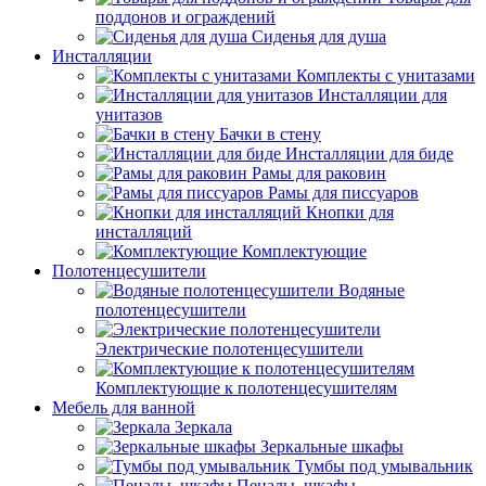
поддонов и ограждений
Сиденья для душа
Инсталляции
Комплекты с унитазами
Инсталляции для
унитазов
Бачки в стену
Инсталляции для биде
Рамы для раковин
Рамы для писсуаров
Кнопки для
инсталляций
Комплектующие
Полотенцесушители
Водяные
полотенцесушители
Электрические полотенцесушители
Комплектующие к полотенцесушителям
Мебель для ванной
Зеркала
Зеркальные шкафы
Тумбы под умывальник
Пеналы, шкафы