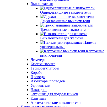
Выключатели
Одноклавишные выключатели
Двухклавишные выключатели
Трехклавишные выключатели
Выключатели для жалюзи
Панели
универсальные
Карточные
выключатели
Диммеры
Кнопки звонка
Терморегуляторы
Короба
Провода
Изоляторы проводов
Удлинители
Накладки
Заглушки для подрозетников
Клавиши
Автоматические выключатели
Встраиваемые светильники