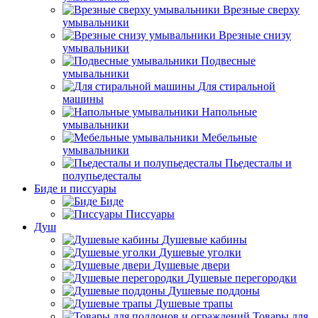
Врезные сверху
умывальники
Врезные снизу
умывальники
Подвесные
умывальники
Для стиральной
машины
Напольные
умывальники
Мебельные
умывальники
Пьедесталы и
полупьедесталы
Биде и писсуары
Биде
Писсуары
Душ
Душевые кабины
Душевые уголки
Душевые двери
Душевые перегородки
Душевые поддоны
Душевые трапы
Товары для