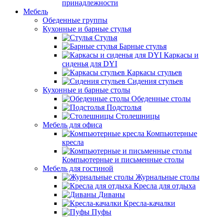
принадлежности
Мебель
Обеденные группы
Кухонные и барные стулья
Стулья
Барные стулья
Каркасы и
сиденья для DYI
Каркасы стульев
Сидения стульев
Кухонные и барные столы
Обеденные столы
Подстолья
Столешницы
Мебель для офиса
Компьютерные
кресла
Компьютерные и письменные столы
Мебель для гостиной
Журнальные столы
Кресла для отдыха
Диваны
Кресла-качалки
Пуфы