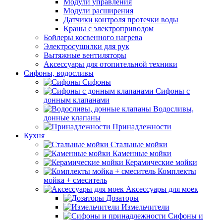
Модули управления
Модули расширения
Датчики контроля протечки воды
Краны с электроприводом
Бойлеры косвенного нагрева
Электросушилки для рук
Вытяжные вентиляторы
Аксессуары для отопительной техники
Сифоны, водосливы
Сифоны
Сифоны с
донным клапанами
Водосливы,
донные клапаны
Принадлежности
Кухня
Стальные мойки
Каменные мойки
Керамические мойки
Комплекты
мойка + смеситель
Аксессуары для моек
Дозаторы
Измельчители
Сифоны и