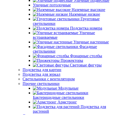
Уличные подвесные
Уличные потолочные
Наземные высокие
Наземные низкие
Грунтовые
светильники
Подсветка номера
Уличные
встраиваемые
Уличные настенные
Фасадные
светильники
Фонарные столбы
Прожекторы
Световые фигуры
Подсветка для картин
Подсветка для зеркал
Светильники с вентилятором
Прочие светильники
Модульные
Бактерицидные светильники
Армстронг
Подсветка для
растений