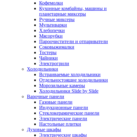
Кофемолки
Кухонные комбайны, машины и
планетарные миксеры
Ручные миксеры
Мультиварки
Хлебопечки
Мясорубки
Пароочистители и отпариватели
Соковыжималки
Тостеры
Чайники
Электрогрили
Холодильники
Встраиваемые холодильники
Отдельностоящие холодильники
Морозильные камеры
Холодильники Slide by Slide
Варочные панели
Газовые панели
Индукционные панели
Стеклокерамические панели
Электрические панели
Настольные плитки
Духовые шкафы
Электрические шкафы