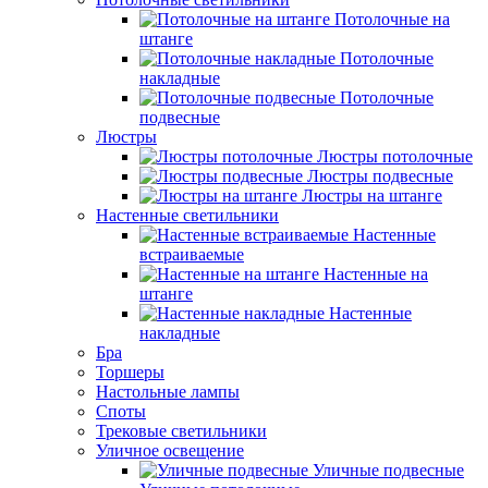
Потолочные на
штанге
Потолочные
накладные
Потолочные
подвесные
Люстры
Люстры потолочные
Люстры подвесные
Люстры на штанге
Настенные светильники
Настенные
встраиваемые
Настенные на
штанге
Настенные
накладные
Бра
Торшеры
Настольные лампы
Споты
Трековые светильники
Уличное освещение
Уличные подвесные