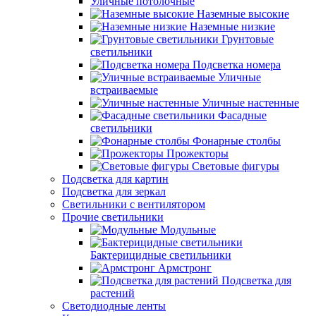
Уличные потолочные
Наземные высокие
Наземные низкие
Грунтовые
светильники
Подсветка номера
Уличные
встраиваемые
Уличные настенные
Фасадные
светильники
Фонарные столбы
Прожекторы
Световые фигуры
Подсветка для картин
Подсветка для зеркал
Светильники с вентилятором
Прочие светильники
Модульные
Бактерицидные светильники
Армстронг
Подсветка для
растений
Светодиодные ленты