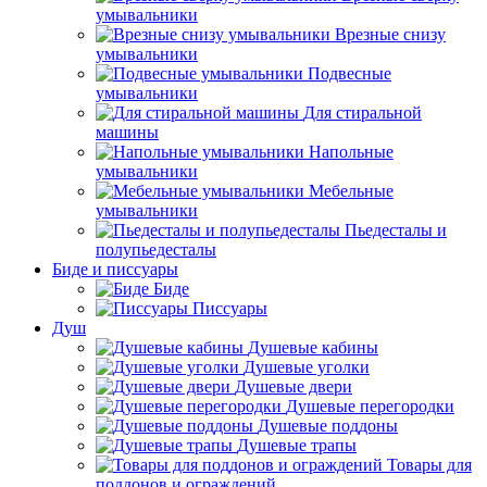
умывальники
Врезные снизу
умывальники
Подвесные
умывальники
Для стиральной
машины
Напольные
умывальники
Мебельные
умывальники
Пьедесталы и
полупьедесталы
Биде и писсуары
Биде
Писсуары
Душ
Душевые кабины
Душевые уголки
Душевые двери
Душевые перегородки
Душевые поддоны
Душевые трапы
Товары для
поддонов и ограждений