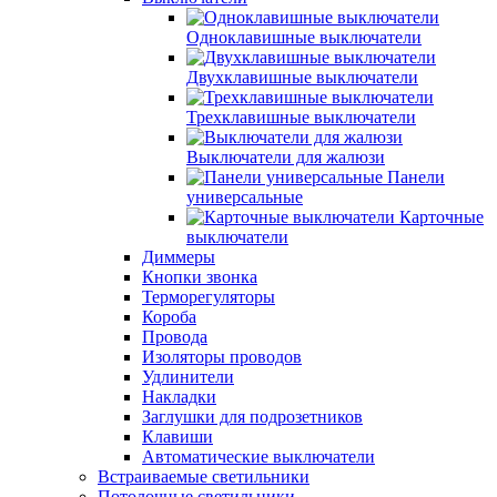
Одноклавишные выключатели
Двухклавишные выключатели
Трехклавишные выключатели
Выключатели для жалюзи
Панели
универсальные
Карточные
выключатели
Диммеры
Кнопки звонка
Терморегуляторы
Короба
Провода
Изоляторы проводов
Удлинители
Накладки
Заглушки для подрозетников
Клавиши
Автоматические выключатели
Встраиваемые светильники
Потолочные светильники