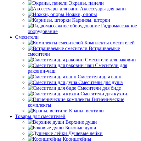
Экраны, панели
Аксессуары для ванн
Ножки, опоры
Карнизы, шторки
Гидромассажное
оборудование
Смесители
Комплекты смесителей
Встраиваемые
смесители
Смесители для раковин
Смесители для
раковин-чаш
Смесители для ванн
Смесители для душа
Смесители для биде
Смесители для кухни
Гигиенические
комплекты
Краны, вентили
Товары для смесителей
Верхние души
Боковые души
Душевые лейки
Кронштейны