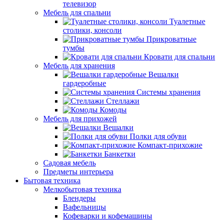
телевизор
Мебель для спальни
Туалетные
столики, консоли
Прикроватные
тумбы
Кровати для спальни
Мебель для хранения
Вешалки
гардеробные
Системы хранения
Стеллажи
Комоды
Мебель для прихожей
Вешалки
Полки для обуви
Компакт-прихожие
Банкетки
Садовая мебель
Предметы интерьера
Бытовая техника
Мелкобытовая техника
Блендеры
Вафельницы
Кофеварки и кофемашины