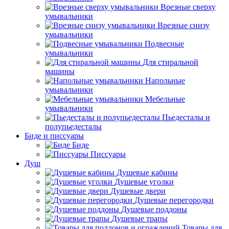
Врезные сверху
умывальники
Врезные снизу
умывальники
Подвесные
умывальники
Для стиральной
машины
Напольные
умывальники
Мебельные
умывальники
Пьедесталы и
полупьедесталы
Биде и писсуары
Биде
Писсуары
Душ
Душевые кабины
Душевые уголки
Душевые двери
Душевые перегородки
Душевые поддоны
Душевые трапы
Товары для