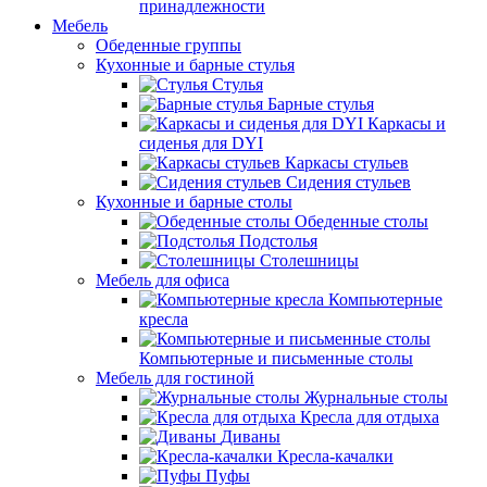
принадлежности
Мебель
Обеденные группы
Кухонные и барные стулья
Стулья
Барные стулья
Каркасы и
сиденья для DYI
Каркасы стульев
Сидения стульев
Кухонные и барные столы
Обеденные столы
Подстолья
Столешницы
Мебель для офиса
Компьютерные
кресла
Компьютерные и письменные столы
Мебель для гостиной
Журнальные столы
Кресла для отдыха
Диваны
Кресла-качалки
Пуфы