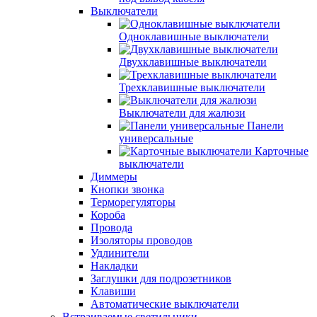
Выключатели
Одноклавишные выключатели
Двухклавишные выключатели
Трехклавишные выключатели
Выключатели для жалюзи
Панели
универсальные
Карточные
выключатели
Диммеры
Кнопки звонка
Терморегуляторы
Короба
Провода
Изоляторы проводов
Удлинители
Накладки
Заглушки для подрозетников
Клавиши
Автоматические выключатели
Встраиваемые светильники