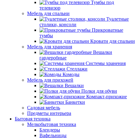
Тумбы под
телевизор
Мебель для спальни
Туалетные
столики, консоли
Прикроватные
тумбы
Кровати для спальни
Мебель для хранения
Вешалки
гардеробные
Системы хранения
Стеллажи
Комоды
Мебель для прихожей
Вешалки
Полки для обуви
Компакт-прихожие
Банкетки
Садовая мебель
Предметы интерьера
Бытовая техника
Мелкобытовая техника
Блендеры
Вафельницы