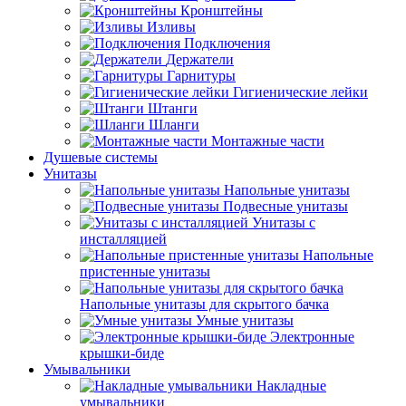
Кронштейны
Изливы
Подключения
Держатели
Гарнитуры
Гигиенические лейки
Штанги
Шланги
Монтажные части
Душевые системы
Унитазы
Напольные унитазы
Подвесные унитазы
Унитазы с
инсталляцией
Напольные
пристенные унитазы
Напольные унитазы для скрытого бачка
Умные унитазы
Электронные
крышки-биде
Умывальники
Накладные
умывальники