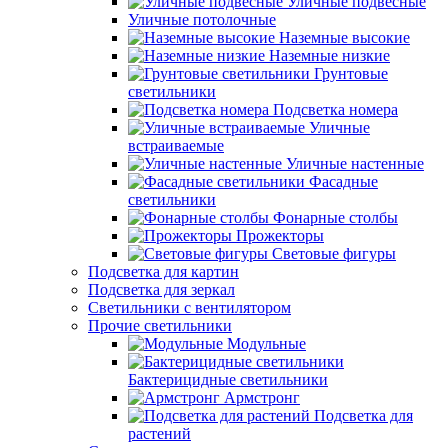
Уличные подвесные
Уличные потолочные
Наземные высокие
Наземные низкие
Грунтовые
светильники
Подсветка номера
Уличные
встраиваемые
Уличные настенные
Фасадные
светильники
Фонарные столбы
Прожекторы
Световые фигуры
Подсветка для картин
Подсветка для зеркал
Светильники с вентилятором
Прочие светильники
Модульные
Бактерицидные светильники
Армстронг
Подсветка для
растений