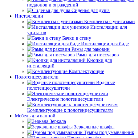
поддонов и ограждений
Сиденья для душа
Инсталляции
Комплекты с унитазами
Инсталляции для
унитазов
Бачки в стену
Инсталляции для биде
Рамы для раковин
Рамы для писсуаров
Кнопки для
инсталляций
Комплектующие
Полотенцесушители
Водяные
полотенцесушители
Электрические полотенцесушители
Комплектующие к полотенцесушителям
Мебель для ванной
Зеркала
Зеркальные шкафы
Тумбы под умывальник
Пеналы, шкафы