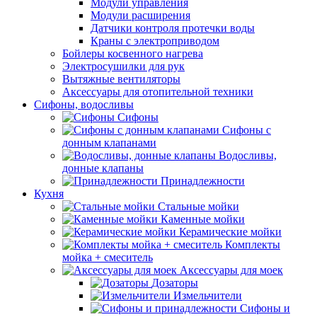
Модули управления
Модули расширения
Датчики контроля протечки воды
Краны с электроприводом
Бойлеры косвенного нагрева
Электросушилки для рук
Вытяжные вентиляторы
Аксессуары для отопительной техники
Сифоны, водосливы
Сифоны
Сифоны с
донным клапанами
Водосливы,
донные клапаны
Принадлежности
Кухня
Стальные мойки
Каменные мойки
Керамические мойки
Комплекты
мойка + смеситель
Аксессуары для моек
Дозаторы
Измельчители
Сифоны и