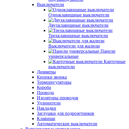
Выключатели
Одноклавишные выключатели
Двухклавишные выключатели
Трехклавишные выключатели
Выключатели для жалюзи
Панели
универсальные
Карточные
выключатели
Диммеры
Кнопки звонка
Терморегуляторы
Короба
Провода
Изоляторы проводов
Удлинители
Накладки
Заглушки для подрозетников
Клавиши
Автоматические выключатели
Встраиваемые светильники