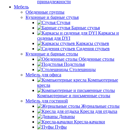
принадлежности
Мебель
Обеденные группы
Кухонные и барные стулья
Стулья
Барные стулья
Каркасы и
сиденья для DYI
Каркасы стульев
Сидения стульев
Кухонные и барные столы
Обеденные столы
Подстолья
Столешницы
Мебель для офиса
Компьютерные
кресла
Компьютерные и письменные столы
Мебель для гостиной
Журнальные столы
Кресла для отдыха
Диваны
Кресла-качалки
Пуфы