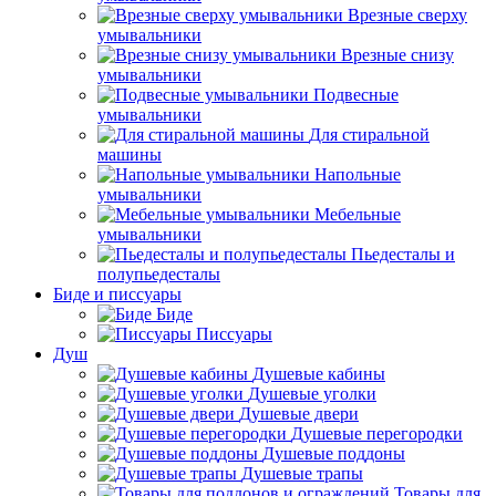
Врезные сверху
умывальники
Врезные снизу
умывальники
Подвесные
умывальники
Для стиральной
машины
Напольные
умывальники
Мебельные
умывальники
Пьедесталы и
полупьедесталы
Биде и писсуары
Биде
Писсуары
Душ
Душевые кабины
Душевые уголки
Душевые двери
Душевые перегородки
Душевые поддоны
Душевые трапы
Товары для