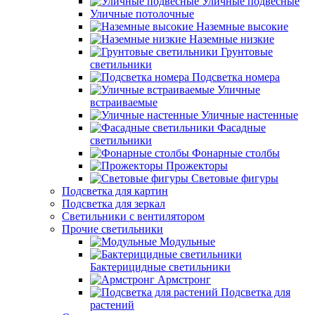
Уличные подвесные
Уличные потолочные
Наземные высокие
Наземные низкие
Грунтовые
светильники
Подсветка номера
Уличные
встраиваемые
Уличные настенные
Фасадные
светильники
Фонарные столбы
Прожекторы
Световые фигуры
Подсветка для картин
Подсветка для зеркал
Светильники с вентилятором
Прочие светильники
Модульные
Бактерицидные светильники
Армстронг
Подсветка для
растений