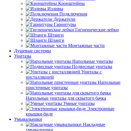
Кронштейны
Изливы
Подключения
Держатели
Гарнитуры
Гигиенические лейки
Штанги
Шланги
Монтажные части
Душевые системы
Унитазы
Напольные унитазы
Подвесные унитазы
Унитазы с
инсталляцией
Напольные
пристенные унитазы
Напольные унитазы для скрытого бачка
Умные унитазы
Электронные
крышки-биде
Умывальники
Накладные
умывальники