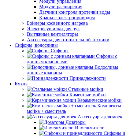
Модули управления
Модули расширения
Датчики контроля протечки воды
Краны с электроприводом
Бойлеры косвенного нагрева
Электросушилки для рук
Вытяжные вентиляторы
Аксессуары для отопительной техники
Сифоны, водосливы
Сифоны
Сифоны с
донным клапанами
Водосливы,
донные клапаны
Принадлежности
Кухня
Стальные мойки
Каменные мойки
Керамические мойки
Комплекты
мойка + смеситель
Аксессуары для моек
Дозаторы
Измельчители
Сифоны и