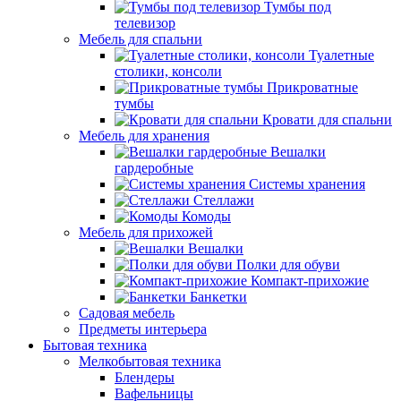
Тумбы под
телевизор
Мебель для спальни
Туалетные
столики, консоли
Прикроватные
тумбы
Кровати для спальни
Мебель для хранения
Вешалки
гардеробные
Системы хранения
Стеллажи
Комоды
Мебель для прихожей
Вешалки
Полки для обуви
Компакт-прихожие
Банкетки
Садовая мебель
Предметы интерьера
Бытовая техника
Мелкобытовая техника
Блендеры
Вафельницы