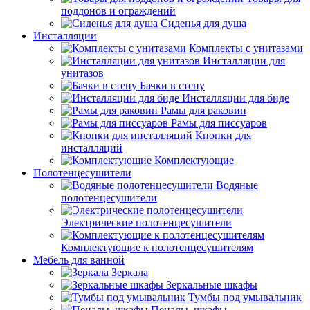
поддонов и ограждений
Сиденья для душа
Инсталляции
Комплекты с унитазами
Инсталляции для
унитазов
Бачки в стену
Инсталляции для биде
Рамы для раковин
Рамы для писсуаров
Кнопки для
инсталляций
Комплектующие
Полотенцесушители
Водяные
полотенцесушители
Электрические полотенцесушители
Комплектующие к полотенцесушителям
Мебель для ванной
Зеркала
Зеркальные шкафы
Тумбы под умывальник
Пеналы, шкафы