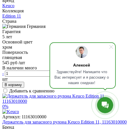
Бренд
Keuco
Коллекция
Edition 11
Страна
Германия
Гарантия
5 лет
Основной цвет
хром
Поверхность
глянцевая
545 руб
/шт
Алексей
В наличии много
Здравствуйте! Напишите что
-
+
Вас интересует и я расскажу о
шт
наших скидках!
В корзину
Добавить к сравнению
0%
Артикул:
11163010000
Держатель для запасного рулона Keuco Edition 11, 11163010000
Бренд