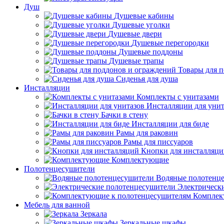
Душ
Душевые кабины
Душевые уголки
Душевые двери
Душевые перегородки
Душевые поддоны
Душевые трапы
Товары для 
Сиденья для душа
Инсталляции
Комплекты с унитазами
Инсталляции для унит
Бачки в стену
Инсталляции для биде
Рамы для раковин
Рамы для писсуаров
Кнопки для инсталляц
Комплектующие
Полотенцесушители
Водяные полотенц
Электрическ
Комплек
Мебель для ванной
Зеркала
Зеркальные шкафы