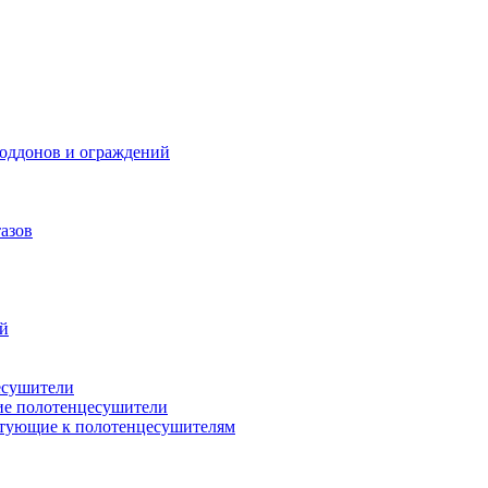
поддонов и ограждений
азов
ий
есушители
ие полотенцесушители
тующие к полотенцесушителям