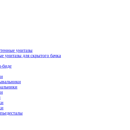
тенные унитазы
е унитазы для скрытого бачка
-биде
ки
мывальники
вальники
ки
ы
ки
ки
упьедесталы