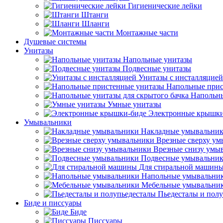
Гигиенические лейки
Штанги
Шланги
Монтажные части
Душевые системы
Унитазы
Напольные унитазы
Подвесные унитазы
Унитазы с инсталляцией
Напольные прис
Напольны
Умные унитазы
Электронные крышки
Умывальники
Накладные умывальни
Врезные сверху у
Врезные снизу умы
Подвесные умывальни
Для стиральной машин
Напольные умывальни
Мебельные умывальни
Пьедесталы и пол
Биде и писсуары
Биде
Писсуары