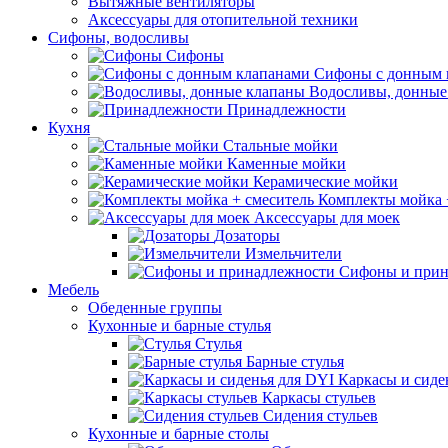
Вытяжные вентиляторы
Аксессуары для отопительной техники
Сифоны, водосливы
Сифоны
Сифоны с донным 
Водосливы, донные
Принадлежности
Кухня
Стальные мойки
Каменные мойки
Керамические мойки
Комплекты мойка 
Аксессуары для моек
Дозаторы
Измельчители
Сифоны и прин
Мебель
Обеденные группы
Кухонные и барные стулья
Стулья
Барные стулья
Каркасы и сиде
Каркасы стульев
Сидения стульев
Кухонные и барные столы