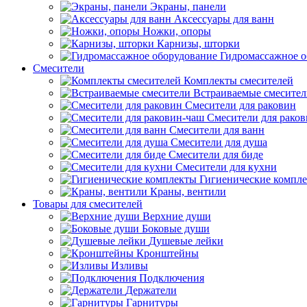
Экраны, панели
Аксессуары для ванн
Ножки, опоры
Карнизы, шторки
Гидромассажное о
Смесители
Комплекты смесителей
Встраиваемые смесите
Смесители для раковин
Смесители для рако
Смесители для ванн
Смесители для душа
Смесители для биде
Смесители для кухни
Гигиенические компл
Краны, вентили
Товары для смесителей
Верхние души
Боковые души
Душевые лейки
Кронштейны
Изливы
Подключения
Держатели
Гарнитуры