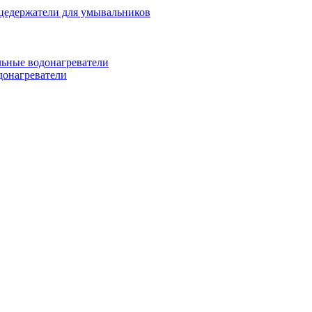
цедержатели для умывальников
ьные водонагреватели
донагреватели