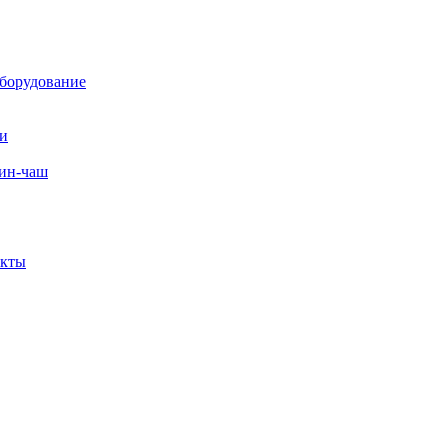
борудование
ли
вин-чаш
екты