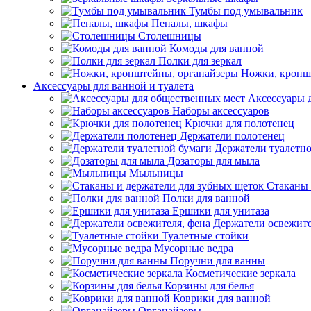
Тумбы под умывальник
Пеналы, шкафы
Столешницы
Комоды для ванной
Полки для зеркал
Ножки, кронш
Аксессуары для ванной и туалета
Аксессуары 
Наборы аксессуаров
Крючки для полотенец
Держатели полотенец
Держатели туалетн
Дозаторы для мыла
Мыльницы
Стаканы 
Полки для ванной
Ершики для унитаза
Держатели освежите
Туалетные стойки
Мусорные ведра
Поручни для ванны
Косметические зеркала
Корзины для белья
Коврики для ванной
Органайзеры