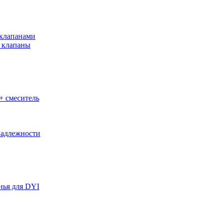
клапанами
 клапаны
+ смеситель
адлежности
нья для DYI