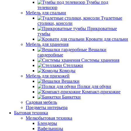
Тумбы под
телевизор
Мебель для спальни
Туалетные
столики, консоли
Прикроватные
тумбы
Кровати для спальни
Мебель для хранения
Вешалки
гардеробные
Системы хранения
Стеллажи
Комоды
Мебель для прихожей
Вешалки
Полки для обуви
Компакт-прихожие
Банкетки
Садовая мебель
Предметы интерьера
Бытовая техника
Мелкобытовая техника
Блендеры
Вафельницы