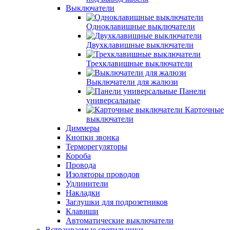
Выключатели
Одноклавишные выключатели
Двухклавишные выключатели
Трехклавишные выключатели
Выключатели для жалюзи
Панели
универсальные
Карточные
выключатели
Диммеры
Кнопки звонка
Терморегуляторы
Короба
Провода
Изоляторы проводов
Удлинители
Накладки
Заглушки для подрозетников
Клавиши
Автоматические выключатели
Встраиваемые светильники