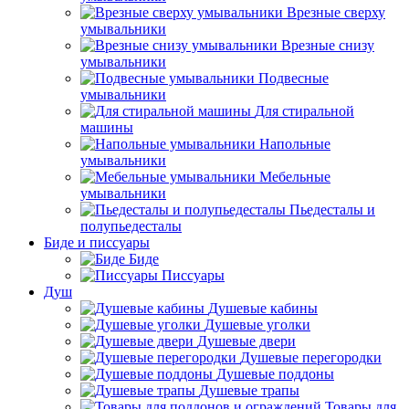
Врезные сверху
умывальники
Врезные снизу
умывальники
Подвесные
умывальники
Для стиральной
машины
Напольные
умывальники
Мебельные
умывальники
Пьедесталы и
полупьедесталы
Биде и писсуары
Биде
Писсуары
Душ
Душевые кабины
Душевые уголки
Душевые двери
Душевые перегородки
Душевые поддоны
Душевые трапы
Товары для