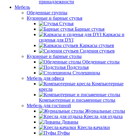
принадлежности
Мебель
Обеденные группы
Кухонные и барные стулья
Стулья
Барные стулья
Каркасы и
сиденья для DYI
Каркасы стульев
Сидения стульев
Кухонные и барные столы
Обеденные столы
Подстолья
Столешницы
Мебель для офиса
Компьютерные
кресла
Компьютерные и письменные столы
Мебель для гостиной
Журнальные столы
Кресла для отдыха
Диваны
Кресла-качалки
Пуфы