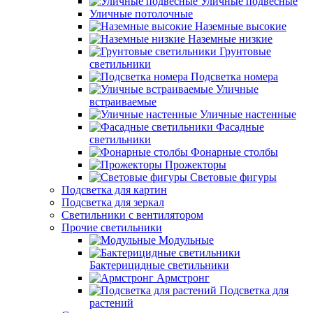
Уличные подвесные
Уличные потолочные
Наземные высокие
Наземные низкие
Грунтовые
светильники
Подсветка номера
Уличные
встраиваемые
Уличные настенные
Фасадные
светильники
Фонарные столбы
Прожекторы
Световые фигуры
Подсветка для картин
Подсветка для зеркал
Светильники с вентилятором
Прочие светильники
Модульные
Бактерицидные светильники
Армстронг
Подсветка для
растений