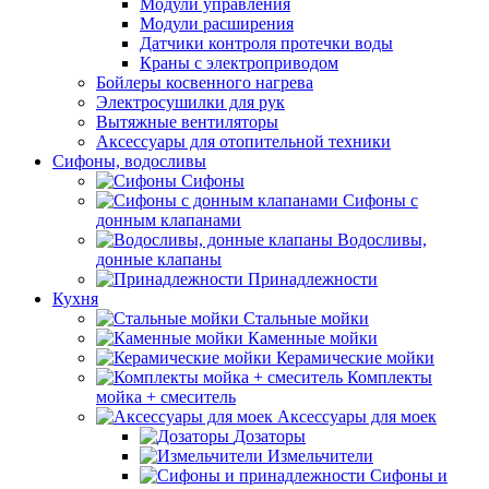
Модули управления
Модули расширения
Датчики контроля протечки воды
Краны с электроприводом
Бойлеры косвенного нагрева
Электросушилки для рук
Вытяжные вентиляторы
Аксессуары для отопительной техники
Сифоны, водосливы
Сифоны
Сифоны с
донным клапанами
Водосливы,
донные клапаны
Принадлежности
Кухня
Стальные мойки
Каменные мойки
Керамические мойки
Комплекты
мойка + смеситель
Аксессуары для моек
Дозаторы
Измельчители
Сифоны и