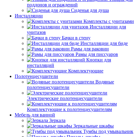
поддонов и ограждений
Сиденья для душа
Инсталляции
Комплекты с унитазами
Инсталляции для
унитазов
Бачки в стену
Инсталляции для биде
Рамы для раковин
Рамы для писсуаров
Кнопки для
инсталляций
Комплектующие
Полотенцесушители
Водяные
полотенцесушители
Электрические полотенцесушители
Комплектующие к полотенцесушителям
Мебель для ванной
Зеркала
Зеркальные шкафы
Тумбы под умывальник
Пеналы, шкафы