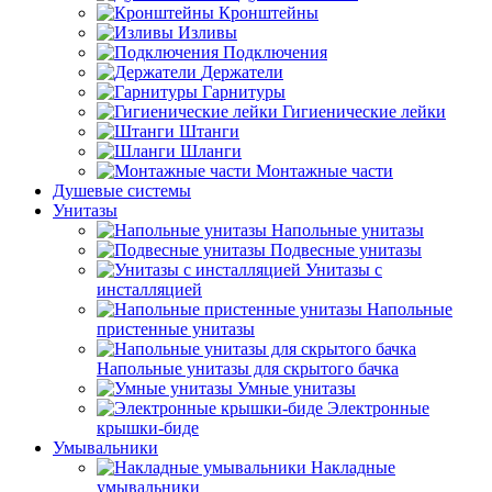
Кронштейны
Изливы
Подключения
Держатели
Гарнитуры
Гигиенические лейки
Штанги
Шланги
Монтажные части
Душевые системы
Унитазы
Напольные унитазы
Подвесные унитазы
Унитазы с
инсталляцией
Напольные
пристенные унитазы
Напольные унитазы для скрытого бачка
Умные унитазы
Электронные
крышки-биде
Умывальники
Накладные
умывальники