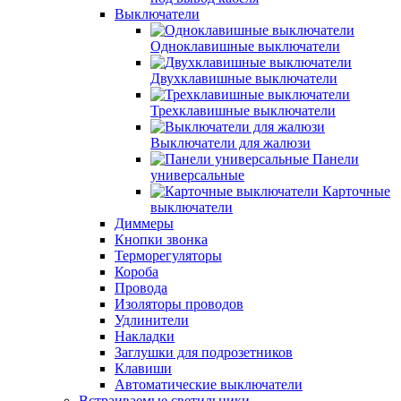
Выключатели
Одноклавишные выключатели
Двухклавишные выключатели
Трехклавишные выключатели
Выключатели для жалюзи
Панели
универсальные
Карточные
выключатели
Диммеры
Кнопки звонка
Терморегуляторы
Короба
Провода
Изоляторы проводов
Удлинители
Накладки
Заглушки для подрозетников
Клавиши
Автоматические выключатели
Встраиваемые светильники