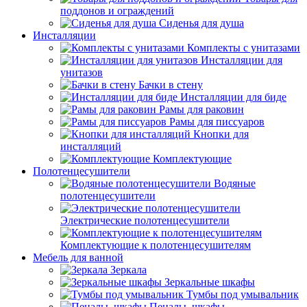
поддонов и ограждений
Сиденья для душа
Инсталляции
Комплекты с унитазами
Инсталляции для
унитазов
Бачки в стену
Инсталляции для биде
Рамы для раковин
Рамы для писсуаров
Кнопки для
инсталляций
Комплектующие
Полотенцесушители
Водяные
полотенцесушители
Электрические полотенцесушители
Комплектующие к полотенцесушителям
Мебель для ванной
Зеркала
Зеркальные шкафы
Тумбы под умывальник
Пеналы, шкафы