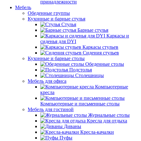
принадлежности
Мебель
Обеденные группы
Кухонные и барные стулья
Стулья
Барные стулья
Каркасы и
сиденья для DYI
Каркасы стульев
Сидения стульев
Кухонные и барные столы
Обеденные столы
Подстолья
Столешницы
Мебель для офиса
Компьютерные
кресла
Компьютерные и письменные столы
Мебель для гостиной
Журнальные столы
Кресла для отдыха
Диваны
Кресла-качалки
Пуфы