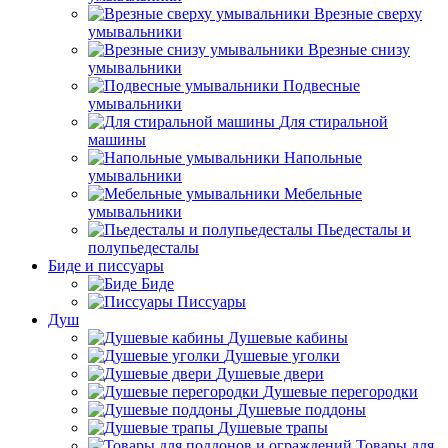
Врезные сверху
умывальники
Врезные снизу
умывальники
Подвесные
умывальники
Для стиральной
машины
Напольные
умывальники
Мебельные
умывальники
Пьедесталы и
полупьедесталы
Биде и писсуары
Биде
Писсуары
Душ
Душевые кабины
Душевые уголки
Душевые двери
Душевые перегородки
Душевые поддоны
Душевые трапы
Товары для