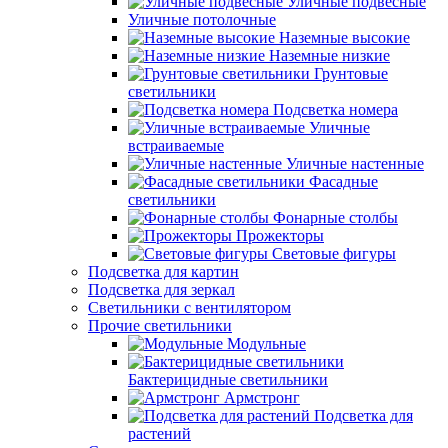
Уличные подвесные
Уличные потолочные
Наземные высокие
Наземные низкие
Грунтовые
светильники
Подсветка номера
Уличные
встраиваемые
Уличные настенные
Фасадные
светильники
Фонарные столбы
Прожекторы
Световые фигуры
Подсветка для картин
Подсветка для зеркал
Светильники с вентилятором
Прочие светильники
Модульные
Бактерицидные светильники
Армстронг
Подсветка для
растений