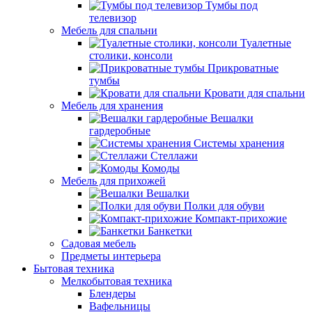
Тумбы под
телевизор
Мебель для спальни
Туалетные
столики, консоли
Прикроватные
тумбы
Кровати для спальни
Мебель для хранения
Вешалки
гардеробные
Системы хранения
Стеллажи
Комоды
Мебель для прихожей
Вешалки
Полки для обуви
Компакт-прихожие
Банкетки
Садовая мебель
Предметы интерьера
Бытовая техника
Мелкобытовая техника
Блендеры
Вафельницы