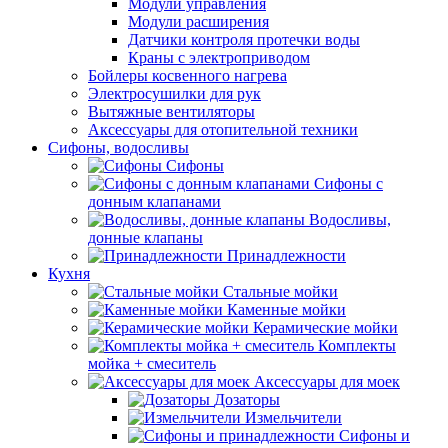
Модули управления
Модули расширения
Датчики контроля протечки воды
Краны с электроприводом
Бойлеры косвенного нагрева
Электросушилки для рук
Вытяжные вентиляторы
Аксессуары для отопительной техники
Сифоны, водосливы
Сифоны
Сифоны с
донным клапанами
Водосливы,
донные клапаны
Принадлежности
Кухня
Стальные мойки
Каменные мойки
Керамические мойки
Комплекты
мойка + смеситель
Аксессуары для моек
Дозаторы
Измельчители
Сифоны и