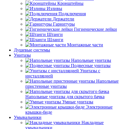
Кронштейны
Изливы
Подключения
Держатели
Гарнитуры
Гигиенические лейки
Штанги
Шланги
Монтажные части
Душевые системы
Унитазы
Напольные унитазы
Подвесные унитазы
Унитазы с
инсталляцией
Напольные
пристенные унитазы
Напольные унитазы для скрытого бачка
Умные унитазы
Электронные
крышки-биде
Умывальники
Накладные
умывальники