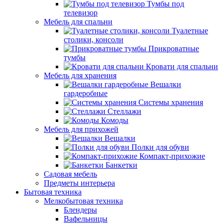
Тумбы под
телевизор
Мебель для спальни
Туалетные
столики, консоли
Прикроватные
тумбы
Кровати для спальни
Мебель для хранения
Вешалки
гардеробные
Системы хранения
Стеллажи
Комоды
Мебель для прихожей
Вешалки
Полки для обуви
Компакт-прихожие
Банкетки
Садовая мебель
Предметы интерьера
Бытовая техника
Мелкобытовая техника
Блендеры
Вафельницы