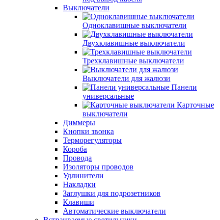
Выключатели
Одноклавишные выключатели
Двухклавишные выключатели
Трехклавишные выключатели
Выключатели для жалюзи
Панели
универсальные
Карточные
выключатели
Диммеры
Кнопки звонка
Терморегуляторы
Короба
Провода
Изоляторы проводов
Удлинители
Накладки
Заглушки для подрозетников
Клавиши
Автоматические выключатели
Встраиваемые светильники