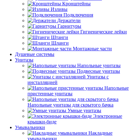
Кронштейны
Изливы
Подключения
Держатели
Гарнитуры
Гигиенические лейки
Штанги
Шланги
Монтажные части
Душевые системы
Унитазы
Напольные унитазы
Подвесные унитазы
Унитазы с
инсталляцией
Напольные
пристенные унитазы
Напольные унитазы для скрытого бачка
Умные унитазы
Электронные
крышки-биде
Умывальники
Накладные
умывальники