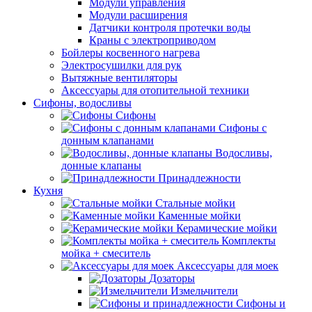
Модули управления
Модули расширения
Датчики контроля протечки воды
Краны с электроприводом
Бойлеры косвенного нагрева
Электросушилки для рук
Вытяжные вентиляторы
Аксессуары для отопительной техники
Сифоны, водосливы
Сифоны
Сифоны с
донным клапанами
Водосливы,
донные клапаны
Принадлежности
Кухня
Стальные мойки
Каменные мойки
Керамические мойки
Комплекты
мойка + смеситель
Аксессуары для моек
Дозаторы
Измельчители
Сифоны и