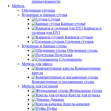
принадлежности
Мебель
Обеденные группы
Кухонные и барные стулья
Стулья
Барные стулья
Каркасы и
сиденья для DYI
Каркасы стульев
Сидения стульев
Кухонные и барные столы
Обеденные столы
Подстолья
Столешницы
Мебель для офиса
Компьютерные
кресла
Компьютерные и письменные столы
Мебель для гостиной
Журнальные столы
Кресла для отдыха
Диваны
Кресла-качалки
Пуфы