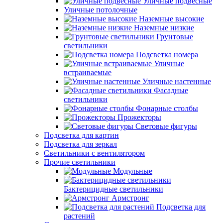
Уличные подвесные
Уличные потолочные
Наземные высокие
Наземные низкие
Грунтовые
светильники
Подсветка номера
Уличные
встраиваемые
Уличные настенные
Фасадные
светильники
Фонарные столбы
Прожекторы
Световые фигуры
Подсветка для картин
Подсветка для зеркал
Светильники с вентилятором
Прочие светильники
Модульные
Бактерицидные светильники
Армстронг
Подсветка для
растений