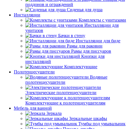
поддонов и ограждений
Сиденья для душа
Инсталляции
Комплекты с унитазами
Инсталляции для
унитазов
Бачки в стену
Инсталляции для биде
Рамы для раковин
Рамы для писсуаров
Кнопки для
инсталляций
Комплектующие
Полотенцесушители
Водяные
полотенцесушители
Электрические полотенцесушители
Комплектующие к полотенцесушителям
Мебель для ванной
Зеркала
Зеркальные шкафы
Тумбы под умывальник
Пеналы, шкафы