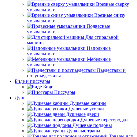
Врезные сверху
умывальники
Врезные снизу
умывальники
Подвесные
умывальники
Для стиральной
машины
Напольные
умывальники
Мебельные
умывальники
Пьедесталы и
полупьедесталы
Биде и писсуары
Биде
Писсуары
Душ
Душевые кабины
Душевые уголки
Душевые двери
Душевые перегородки
Душевые поддоны
Душевые трапы
Товары для