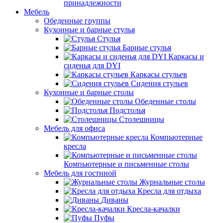
принадлежности
Мебель
Обеденные группы
Кухонные и барные стулья
Стулья
Барные стулья
Каркасы и
сиденья для DYI
Каркасы стульев
Сидения стульев
Кухонные и барные столы
Обеденные столы
Подстолья
Столешницы
Мебель для офиса
Компьютерные
кресла
Компьютерные и письменные столы
Мебель для гостиной
Журнальные столы
Кресла для отдыха
Диваны
Кресла-качалки
Пуфы