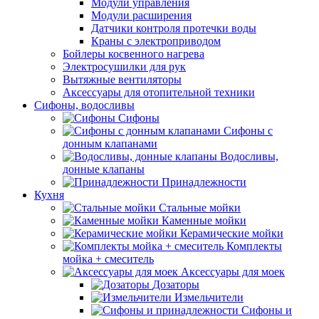
Модули управления
Модули расширения
Датчики контроля протечки воды
Краны с электроприводом
Бойлеры косвенного нагрева
Электросушилки для рук
Вытяжные вентиляторы
Аксессуары для отопительной техники
Сифоны, водосливы
Сифоны
Сифоны с
донным клапанами
Водосливы,
донные клапаны
Принадлежности
Кухня
Стальные мойки
Каменные мойки
Керамические мойки
Комплекты
мойка + смеситель
Аксессуары для моек
Дозаторы
Измельчители
Сифоны и