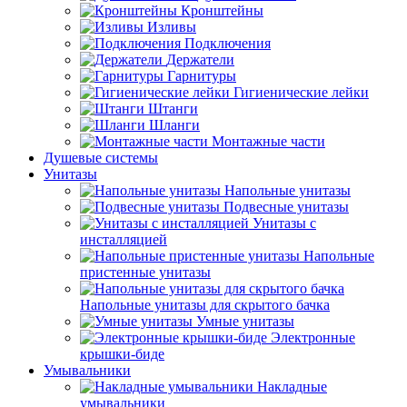
Кронштейны
Изливы
Подключения
Держатели
Гарнитуры
Гигиенические лейки
Штанги
Шланги
Монтажные части
Душевые системы
Унитазы
Напольные унитазы
Подвесные унитазы
Унитазы с
инсталляцией
Напольные
пристенные унитазы
Напольные унитазы для скрытого бачка
Умные унитазы
Электронные
крышки-биде
Умывальники
Накладные
умывальники