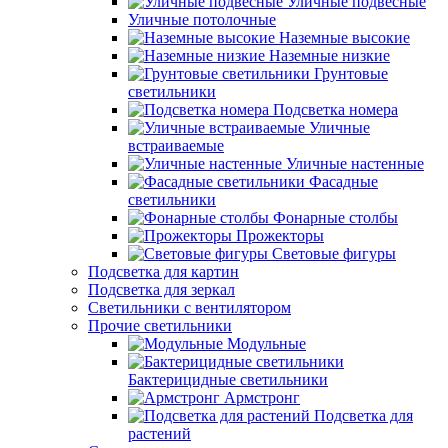
Уличные подвесные
Уличные потолочные
Наземные высокие
Наземные низкие
Грунтовые
светильники
Подсветка номера
Уличные
встраиваемые
Уличные настенные
Фасадные
светильники
Фонарные столбы
Прожекторы
Световые фигуры
Подсветка для картин
Подсветка для зеркал
Светильники с вентилятором
Прочие светильники
Модульные
Бактерицидные светильники
Армстронг
Подсветка для
растений