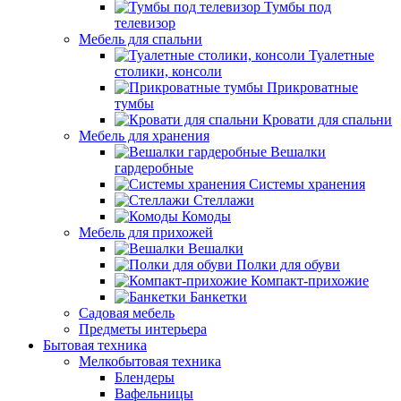
Тумбы под
телевизор
Мебель для спальни
Туалетные
столики, консоли
Прикроватные
тумбы
Кровати для спальни
Мебель для хранения
Вешалки
гардеробные
Системы хранения
Стеллажи
Комоды
Мебель для прихожей
Вешалки
Полки для обуви
Компакт-прихожие
Банкетки
Садовая мебель
Предметы интерьера
Бытовая техника
Мелкобытовая техника
Блендеры
Вафельницы