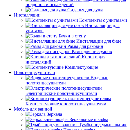
поддонов и ограждений
Сиденья для душа
Инсталляции
Комплекты с унитазами
Инсталляции для
унитазов
Бачки в стену
Инсталляции для биде
Рамы для раковин
Рамы для писсуаров
Кнопки для
инсталляций
Комплектующие
Полотенцесушители
Водяные
полотенцесушители
Электрические полотенцесушители
Комплектующие к полотенцесушителям
Мебель для ванной
Зеркала
Зеркальные шкафы
Тумбы под умывальник
Пеналы, шкафы