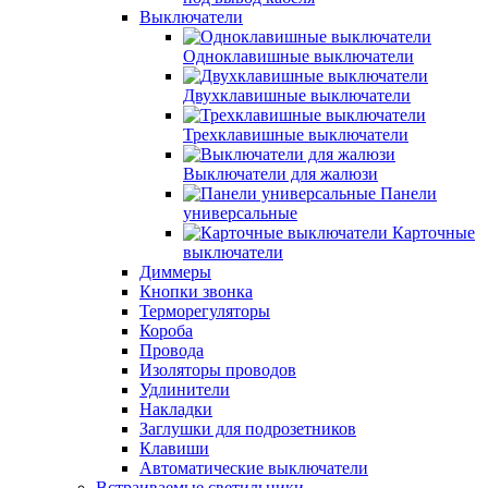
Выключатели
Одноклавишные выключатели
Двухклавишные выключатели
Трехклавишные выключатели
Выключатели для жалюзи
Панели
универсальные
Карточные
выключатели
Диммеры
Кнопки звонка
Терморегуляторы
Короба
Провода
Изоляторы проводов
Удлинители
Накладки
Заглушки для подрозетников
Клавиши
Автоматические выключатели
Встраиваемые светильники