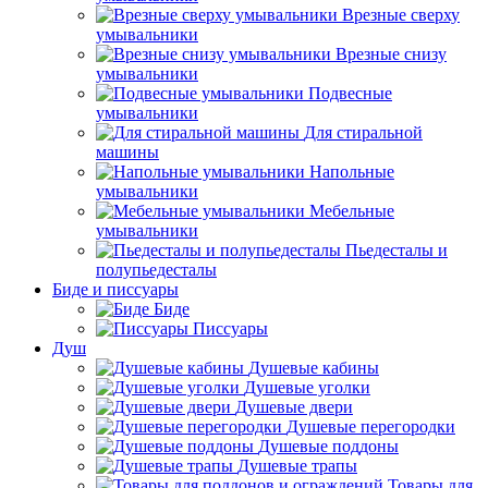
Врезные сверху
умывальники
Врезные снизу
умывальники
Подвесные
умывальники
Для стиральной
машины
Напольные
умывальники
Мебельные
умывальники
Пьедесталы и
полупьедесталы
Биде и писсуары
Биде
Писсуары
Душ
Душевые кабины
Душевые уголки
Душевые двери
Душевые перегородки
Душевые поддоны
Душевые трапы
Товары для