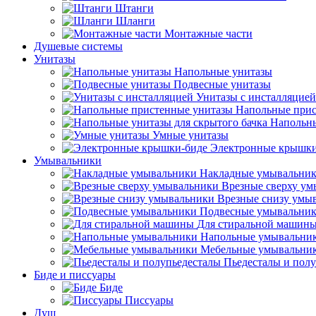
Штанги
Шланги
Монтажные части
Душевые системы
Унитазы
Напольные унитазы
Подвесные унитазы
Унитазы с инсталляцией
Напольные прис
Напольны
Умные унитазы
Электронные крышки
Умывальники
Накладные умывальни
Врезные сверху у
Врезные снизу умы
Подвесные умывальни
Для стиральной машин
Напольные умывальни
Мебельные умывальни
Пьедесталы и пол
Биде и писсуары
Биде
Писсуары
Душ