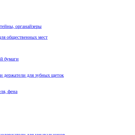
тейны, органайзеры
для общественных мест
ой бумаги
и держатели для зубных щеток
ля, фена
цедержатели для умывальников