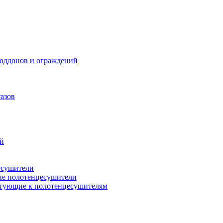
поддонов и ограждений
азов
ий
есушители
ие полотенцесушители
тующие к полотенцесушителям