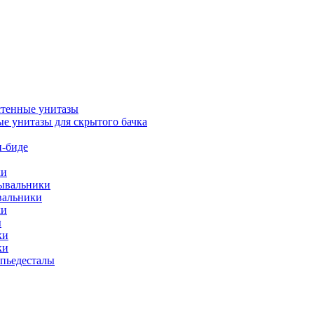
тенные унитазы
е унитазы для скрытого бачка
-биде
ки
мывальники
вальники
ки
ы
ки
ки
упьедесталы