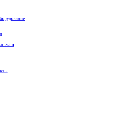
борудование
ли
вин-чаш
екты