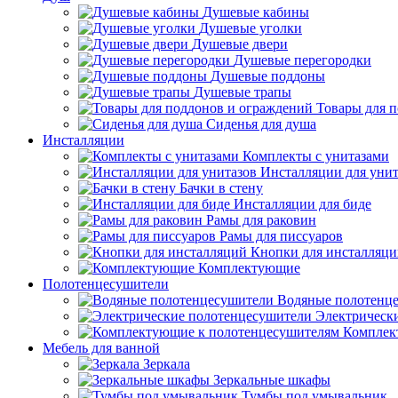
Душевые кабины
Душевые уголки
Душевые двери
Душевые перегородки
Душевые поддоны
Душевые трапы
Товары для 
Сиденья для душа
Инсталляции
Комплекты с унитазами
Инсталляции для унит
Бачки в стену
Инсталляции для биде
Рамы для раковин
Рамы для писсуаров
Кнопки для инсталляц
Комплектующие
Полотенцесушители
Водяные полотенц
Электрическ
Комплек
Мебель для ванной
Зеркала
Зеркальные шкафы
Тумбы под умывальник