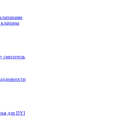
клапанами
 клапаны
+ смеситель
адлежности
нья для DYI