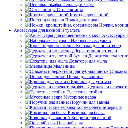
Пеналы, шкафы
Столешницы
Комоды для ванной
Полки для зеркал
Ножки, кронш
Аксессуары для ванной и туалета
Аксессуары 
Наборы аксессуаров
Крючки для полотенец
Держатели полотенец
Держатели туалетн
Дозаторы для мыла
Мыльницы
Стаканы 
Полки для ванной
Ершики для унитаза
Держатели освежите
Туалетные стойки
Мусорные ведра
Поручни для ванны
Косметические зеркала
Корзины для белья
Коврики для ванной
Органайзеры
Полотен