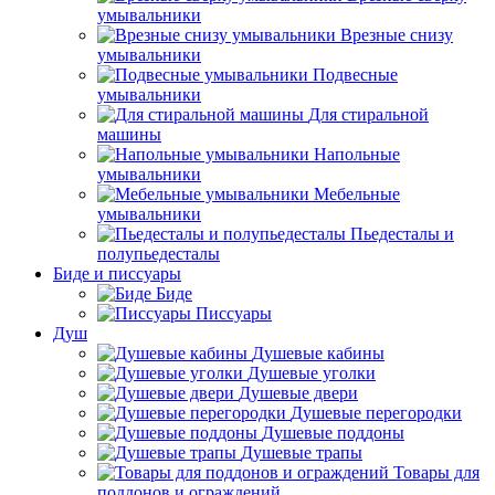
умывальники
Врезные снизу
умывальники
Подвесные
умывальники
Для стиральной
машины
Напольные
умывальники
Мебельные
умывальники
Пьедесталы и
полупьедесталы
Биде и писсуары
Биде
Писсуары
Душ
Душевые кабины
Душевые уголки
Душевые двери
Душевые перегородки
Душевые поддоны
Душевые трапы
Товары для
поддонов и ограждений