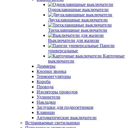
Одноклавишные выключатели
Двухклавишные выключатели
Трехклавишные выключатели
Выключатели для жалюзи
Панели
универсальные
Карточные
выключатели
Диммеры
Кнопки звонка
Терморегуляторы
Короба
Провода
Изоляторы проводов
Удлинители
Накладки
Заглушки для подрозетников
Клавиши
Автоматические выключатели
Встраиваемые светильники
Потолочные светильники