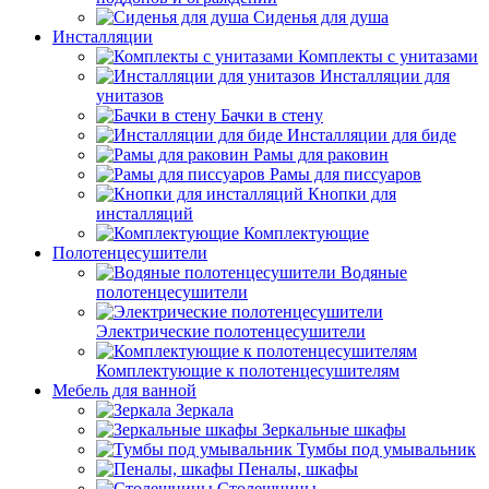
Сиденья для душа
Инсталляции
Комплекты с унитазами
Инсталляции для
унитазов
Бачки в стену
Инсталляции для биде
Рамы для раковин
Рамы для писсуаров
Кнопки для
инсталляций
Комплектующие
Полотенцесушители
Водяные
полотенцесушители
Электрические полотенцесушители
Комплектующие к полотенцесушителям
Мебель для ванной
Зеркала
Зеркальные шкафы
Тумбы под умывальник
Пеналы, шкафы
Столешницы