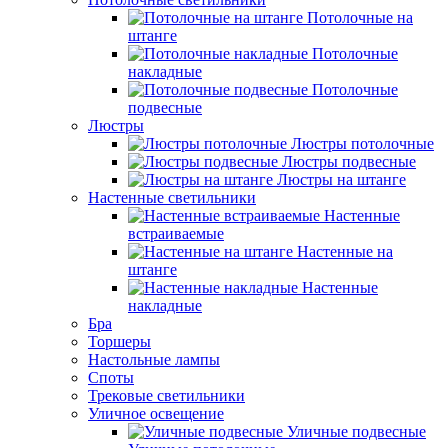
Потолочные на
штанге
Потолочные
накладные
Потолочные
подвесные
Люстры
Люстры потолочные
Люстры подвесные
Люстры на штанге
Настенные светильники
Настенные
встраиваемые
Настенные на
штанге
Настенные
накладные
Бра
Торшеры
Настольные лампы
Споты
Трековые светильники
Уличное освещение
Уличные подвесные