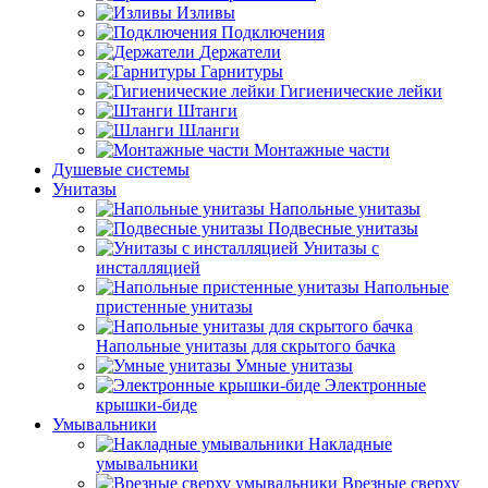
Изливы
Подключения
Держатели
Гарнитуры
Гигиенические лейки
Штанги
Шланги
Монтажные части
Душевые системы
Унитазы
Напольные унитазы
Подвесные унитазы
Унитазы с
инсталляцией
Напольные
пристенные унитазы
Напольные унитазы для скрытого бачка
Умные унитазы
Электронные
крышки-биде
Умывальники
Накладные
умывальники
Врезные сверху