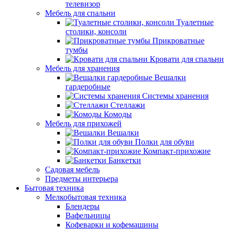
телевизор
Мебель для спальни
Туалетные
столики, консоли
Прикроватные
тумбы
Кровати для спальни
Мебель для хранения
Вешалки
гардеробные
Системы хранения
Стеллажи
Комоды
Мебель для прихожей
Вешалки
Полки для обуви
Компакт-прихожие
Банкетки
Садовая мебель
Предметы интерьера
Бытовая техника
Мелкобытовая техника
Блендеры
Вафельницы
Кофеварки и кофемашины