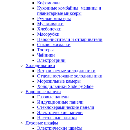
Кофемолки
Кухонные комбайны, машины и
планетарные миксеры
Ручные миксеры
Мультиварки
Хлебопечки
Мясорубки
Пароочистители и отпариватели
Соковыжималки
Тостеры
Чайники
Электрогрили
Холодильники
Встраиваемые холодильники
Отдельностоящие холодильники
Морозильные камеры
Холодильники Slide by Slide
Варочные панели
Газовые панели
Индукционные панели
Стеклокерамические панели
Электрические панели
Настольные плитки
Духовые шкафы
Электрические шкафы