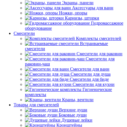
Экраны, панели
Аксессуары для ванн
Ножки, опоры
Карнизы, шторки
Гидромассажное
оборудование
Смесители
Комплекты смесителей
Встраиваемые
смесители
Смесители для раковин
Смесители для
раковин-чаш
Смесители для ванн
Смесители для душа
Смесители для биде
Смесители для кухни
Гигиенические
комплекты
Краны, вентили
Товары для смесителей
Верхние души
Боковые души
Душевые лейки
Кронштейны