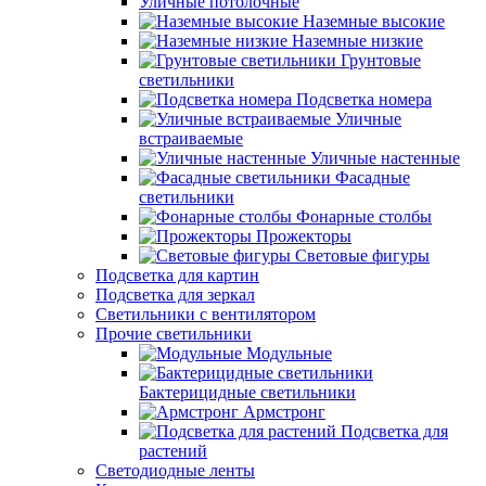
Уличные потолочные
Наземные высокие
Наземные низкие
Грунтовые
светильники
Подсветка номера
Уличные
встраиваемые
Уличные настенные
Фасадные
светильники
Фонарные столбы
Прожекторы
Световые фигуры
Подсветка для картин
Подсветка для зеркал
Светильники с вентилятором
Прочие светильники
Модульные
Бактерицидные светильники
Армстронг
Подсветка для
растений
Светодиодные ленты