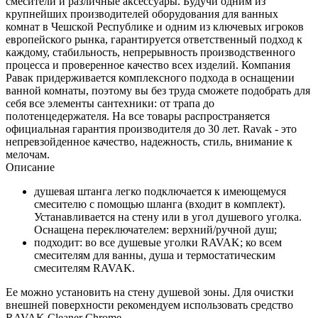
смесители и различные аксессуары. Будучи одним из
крупнейших производителей оборудования для ванных
комнат в Чешской Республике и одним из ключевых игроков
европейского рынка, гарантируется ответственный подход к
каждому, стабильность, непрерывность производственного
процесса и проверенное качество всех изделий. Компания
Равак придерживается комплексного подхода в оснащении
ванной комнаты, поэтому вы без труда сможете подобрать для
себя все элементы сантехники: от трапа до
полотенцедержателя. На все товары распространяется
официальная гарантия производителя до 30 лет. Ravak - это
непревзойденное качество, надежность, стиль, внимание к
мелочам.
Описание
душевая штанга легко подключается к имеющемуся
смесителю с помощью шланга (входит в комплект).
Устанавливается на стену или в угол душевого уголка.
Оснащена переключателем: верхний/ручной душ;
подходит: во все душевые уголки RAVAK; ко всем
смесителям для ванны, душа и термостатическим
смесителям RAVAK.
Ее можно установить на стену душевой зоны. Для очистки
внешней поверхности рекомендуем использовать средство
RAVAK Cleaner Chrome.