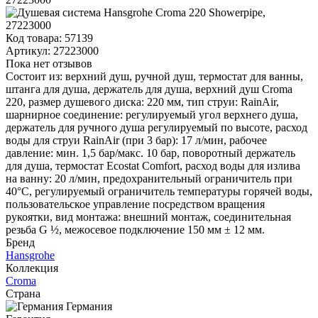
Код товара:
57139
Артикул:
27223000
Пока нет отзывов
Состоит из: верхний душ, ручной душ, термостат для ванны,
штанга для душа, держатель для душа, верхний душ Croma
220, размер душевого диска: 220 мм, тип струи: RainAir,
шарнирное соединение: регулируемый угол верхнего душа,
держатель для ручного душа регулируемый по высоте, расход
воды для струи RainAir (при 3 бар): 17 л/мин, рабочее
давление: мин. 1,5 бар/макс. 10 бар, поворотный держатель
для душа, термостат Ecostat Comfort, расход воды для излива
на ванну: 20 л/мин, предохранительный ограничитель при
40°C, регулируемый ограничитель температуры горячей воды,
пользовательское управление посредством вращения
рукоятки, вид монтажа: внешний монтаж, соединительная
резьба G ½, межосевое подключение 150 мм ± 12 мм.
Бренд
Hansgrohe
Коллекция
Croma
Страна
Германия