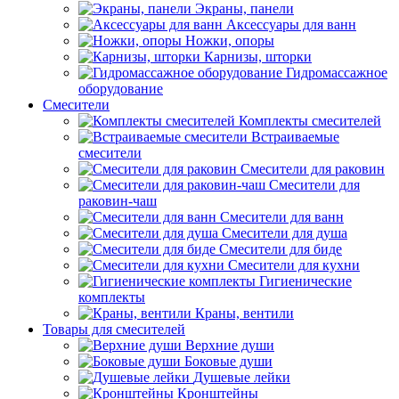
Экраны, панели
Аксессуары для ванн
Ножки, опоры
Карнизы, шторки
Гидромассажное
оборудование
Смесители
Комплекты смесителей
Встраиваемые
смесители
Смесители для раковин
Смесители для
раковин-чаш
Смесители для ванн
Смесители для душа
Смесители для биде
Смесители для кухни
Гигиенические
комплекты
Краны, вентили
Товары для смесителей
Верхние души
Боковые души
Душевые лейки
Кронштейны