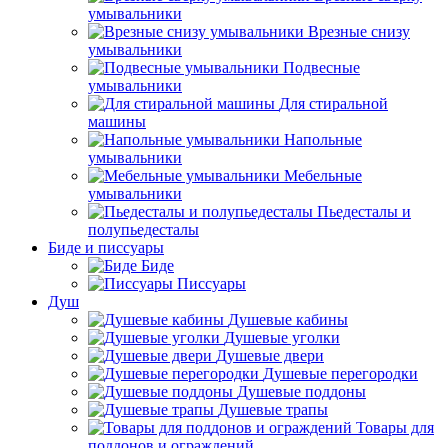
умывальники
Врезные снизу
умывальники
Подвесные
умывальники
Для стиральной
машины
Напольные
умывальники
Мебельные
умывальники
Пьедесталы и
полупьедесталы
Биде и писсуары
Биде
Писсуары
Душ
Душевые кабины
Душевые уголки
Душевые двери
Душевые перегородки
Душевые поддоны
Душевые трапы
Товары для
поддонов и ограждений