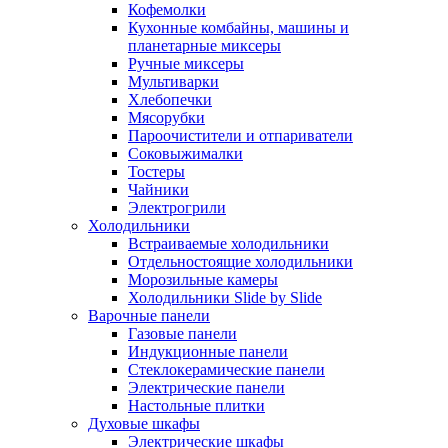
Кофемолки
Кухонные комбайны, машины и
планетарные миксеры
Ручные миксеры
Мультиварки
Хлебопечки
Мясорубки
Пароочистители и отпариватели
Соковыжималки
Тостеры
Чайники
Электрогрили
Холодильники
Встраиваемые холодильники
Отдельностоящие холодильники
Морозильные камеры
Холодильники Slide by Slide
Варочные панели
Газовые панели
Индукционные панели
Стеклокерамические панели
Электрические панели
Настольные плитки
Духовые шкафы
Электрические шкафы