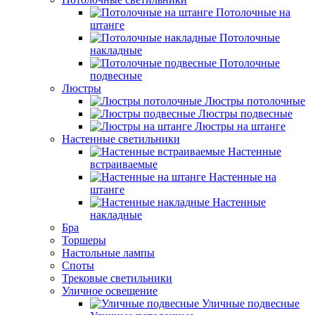
Потолочные на
штанге
Потолочные
накладные
Потолочные
подвесные
Люстры
Люстры потолочные
Люстры подвесные
Люстры на штанге
Настенные светильники
Настенные
встраиваемые
Настенные на
штанге
Настенные
накладные
Бра
Торшеры
Настольные лампы
Споты
Трековые светильники
Уличное освещение
Уличные подвесные