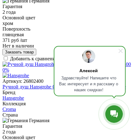
Германия
Гарантия
2 года
Основной цвет
хром
Поверхность
глянцевая
371 руб
/шт
Нет в наличии
Заказать товар
Добавить к сравнению
0%
Алексей
Здравствуйте! Напишите что
Артикул:
26802400
Вас интересует и я расскажу о
Ручной душ Hansgrohe Croma 110 Select S Vario, 26802400
наших скидках!
Бренд
Hansgrohe
Коллекция
Croma
Страна
Германия
Гарантия
2 года
Основной цвет