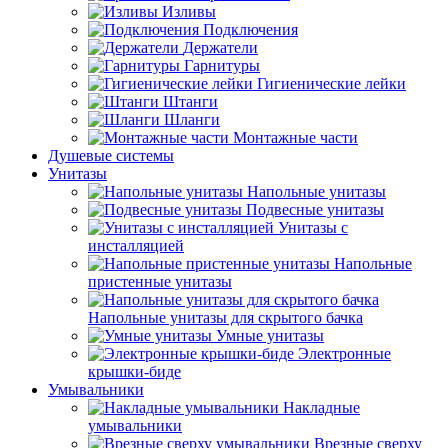
Изливы
Подключения
Держатели
Гарнитуры
Гигиенические лейки
Штанги
Шланги
Монтажные части
Душевые системы
Унитазы
Напольные унитазы
Подвесные унитазы
Унитазы с
инсталляцией
Напольные
пристенные унитазы
Напольные унитазы для скрытого бачка
Умные унитазы
Электронные
крышки-биде
Умывальники
Накладные
умывальники
Врезные сверху