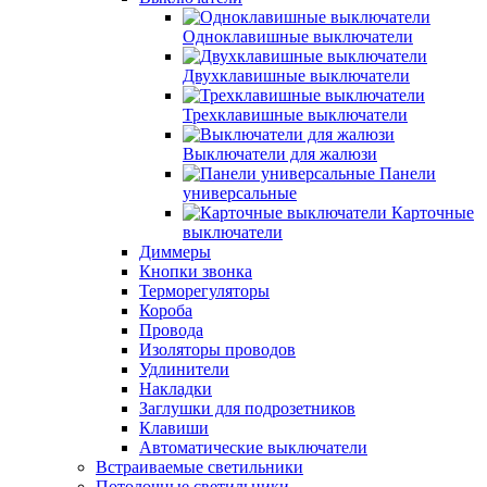
Одноклавишные выключатели
Двухклавишные выключатели
Трехклавишные выключатели
Выключатели для жалюзи
Панели
универсальные
Карточные
выключатели
Диммеры
Кнопки звонка
Терморегуляторы
Короба
Провода
Изоляторы проводов
Удлинители
Накладки
Заглушки для подрозетников
Клавиши
Автоматические выключатели
Встраиваемые светильники
Потолочные светильники