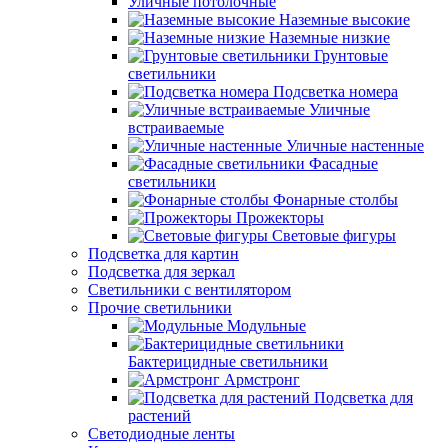
Уличные потолочные
Наземные высокие
Наземные низкие
Грунтовые
светильники
Подсветка номера
Уличные
встраиваемые
Уличные настенные
Фасадные
светильники
Фонарные столбы
Прожекторы
Световые фигуры
Подсветка для картин
Подсветка для зеркал
Светильники с вентилятором
Прочие светильники
Модульные
Бактерицидные светильники
Армстронг
Подсветка для
растений
Светодиодные ленты