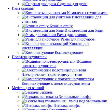
Сиденья для душа
Инсталляции
Комплекты с унитазами
Инсталляции для
унитазов
Бачки в стену
Инсталляции для биде
Рамы для раковин
Рамы для писсуаров
Кнопки для
инсталляций
Комплектующие
Полотенцесушители
Водяные
полотенцесушители
Электрические полотенцесушители
Комплектующие к полотенцесушителям
Мебель для ванной
Зеркала
Зеркальные шкафы
Тумбы под умывальник
Пеналы, шкафы
Столешницы