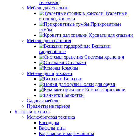
телевизор
Мебель для спальни
Туалетные
столики, консоли
Прикроватные
тумбы
Кровати для спальни
Мебель для хранения
Вешалки
гардеробные
Системы хранения
Стеллажи
Комоды
Мебель для прихожей
Вешалки
Полки для обуви
Компакт-прихожие
Банкетки
Садовая мебель
Предметы интерьера
Бытовая техника
Мелкобытовая техника
Блендеры
Вафельницы
Кофеварки и кофемашины