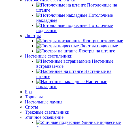
Потолочные на
штанге
Потолочные
накладные
Потолочные
подвесные
Люстры
Люстры потолочные
Люстры подвесные
Люстры на штанге
Настенные светильники
Настенные
встраиваемые
Настенные на
штанге
Настенные
накладные
Бра
Торшеры
Настольные лампы
Споты
Трековые светильники
Уличное освещение
Уличные подвесные