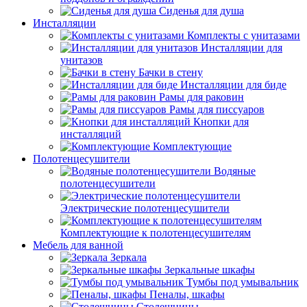
Сиденья для душа
Инсталляции
Комплекты с унитазами
Инсталляции для
унитазов
Бачки в стену
Инсталляции для биде
Рамы для раковин
Рамы для писсуаров
Кнопки для
инсталляций
Комплектующие
Полотенцесушители
Водяные
полотенцесушители
Электрические полотенцесушители
Комплектующие к полотенцесушителям
Мебель для ванной
Зеркала
Зеркальные шкафы
Тумбы под умывальник
Пеналы, шкафы
Столешницы