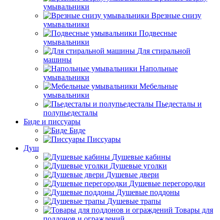
умывальники
Врезные снизу
умывальники
Подвесные
умывальники
Для стиральной
машины
Напольные
умывальники
Мебельные
умывальники
Пьедесталы и
полупьедесталы
Биде и писсуары
Биде
Писсуары
Душ
Душевые кабины
Душевые уголки
Душевые двери
Душевые перегородки
Душевые поддоны
Душевые трапы
Товары для
поддонов и ограждений