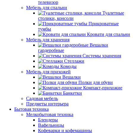
телевизор
Мебель для спальни
Туалетные
столики, консоли
Прикроватные
тумбы
Кровати для спальни
Мебель для хранения
Вешалки
гардеробные
Системы хранения
Стеллажи
Комоды
Мебель для прихожей
Вешалки
Полки для обуви
Компакт-прихожие
Банкетки
Садовая мебель
Предметы интерьера
Бытовая техника
Мелкобытовая техника
Блендеры
Вафельницы
Кофеварки и кофемашины