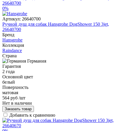
0%
Артикул:
26640700
Ручной душ для собак Hansgrohe DogShower 150 3jet,
26640700
Бренд
Hansgrohe
Коллекция
Raindance
Страна
Германия
Гарантия
2 года
Основной цвет
белый
Поверхность
матовая
564 руб
/шт
Нет в наличии
Заказать товар
Добавить к сравнению
0%