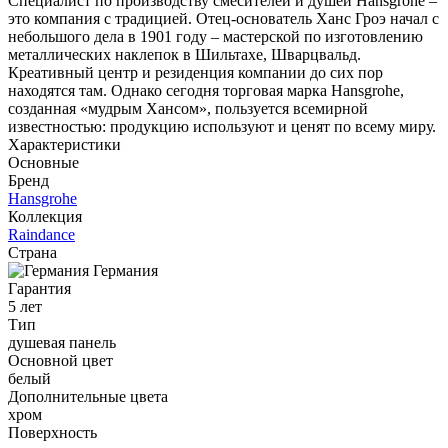
Специалист по производству смесителей и душей Hansgrohe –
это компания с традицией. Отец-основатель Ханс Гроэ начал с
небольшого дела в 1901 году – мастерской по изготовлению
металлических наклепок в Шильтахе, Шварцвальд.
Креативный центр и резиденция компании до сих пор
находятся там. Однако сегодня торговая марка Hansgrohe,
созданная «мудрым Хансом», пользуется всемирной
известностью: продукцию используют и ценят по всему миру.
Характеристики
Основные
Бренд
Hansgrohe
Коллекция
Raindance
Страна
Германия
Гарантия
5 лет
Тип
душевая панель
Основной цвет
белый
Дополнительные цвета
хром
Поверхность