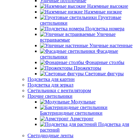
Уличные потолочные
Наземные высокие
Наземные низкие
Грунтовые
светильники
Подсветка номера
Уличные
встраиваемые
Уличные настенные
Фасадные
светильники
Фонарные столбы
Прожекторы
Световые фигуры
Подсветка для картин
Подсветка для зеркал
Светильники с вентилятором
Прочие светильники
Модульные
Бактерицидные светильники
Армстронг
Подсветка для
растений
Светодиодные ленты