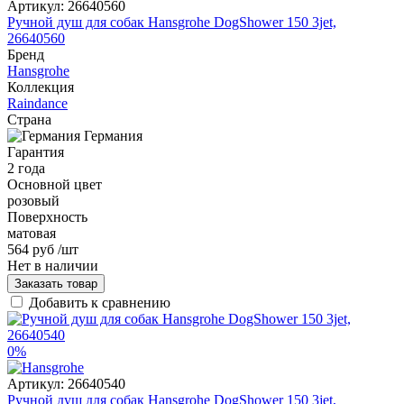
Артикул:
26640560
Ручной душ для собак Hansgrohe DogShower 150 3jet,
26640560
Бренд
Hansgrohe
Коллекция
Raindance
Страна
Германия
Гарантия
2 года
Основной цвет
розовый
Поверхность
матовая
564 руб
/шт
Нет в наличии
Заказать товар
Добавить к сравнению
0%
Артикул:
26640540
Ручной душ для собак Hansgrohe DogShower 150 3jet,