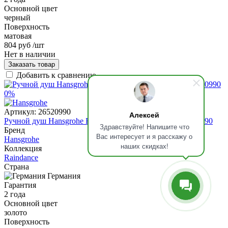
Основной цвет
черный
Поверхность
матовая
804 руб
/шт
Нет в наличии
Заказать товар
Добавить к сравнению
0%
Артикул:
26520990
Алексей
Ручной душ Hansgrohe Raindance Select E 120 3jet, 26520990
Здравствуйте! Напишите что
Бренд
Вас интересует и я расскажу о
Hansgrohe
наших скидках!
Коллекция
Raindance
Страна
Германия
Гарантия
2 года
Основной цвет
золото
Поверхность