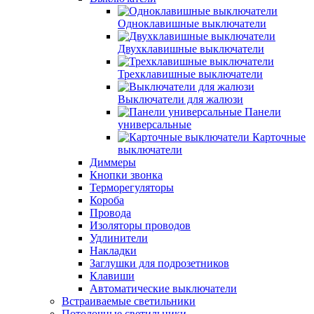
Одноклавишные выключатели
Двухклавишные выключатели
Трехклавишные выключатели
Выключатели для жалюзи
Панели
универсальные
Карточные
выключатели
Диммеры
Кнопки звонка
Терморегуляторы
Короба
Провода
Изоляторы проводов
Удлинители
Накладки
Заглушки для подрозетников
Клавиши
Автоматические выключатели
Встраиваемые светильники
Потолочные светильники