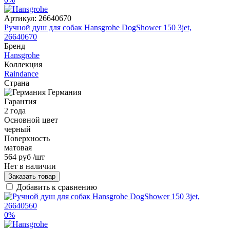
Артикул:
26640670
Ручной душ для собак Hansgrohe DogShower 150 3jet,
26640670
Бренд
Hansgrohe
Коллекция
Raindance
Страна
Германия
Гарантия
2 года
Основной цвет
черный
Поверхность
матовая
564 руб
/шт
Нет в наличии
Заказать товар
Добавить к сравнению
0%