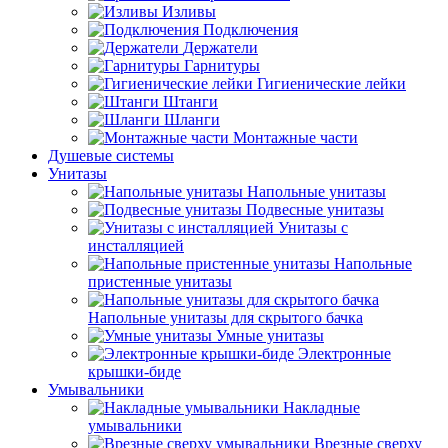
Изливы
Подключения
Держатели
Гарнитуры
Гигиенические лейки
Штанги
Шланги
Монтажные части
Душевые системы
Унитазы
Напольные унитазы
Подвесные унитазы
Унитазы с
инсталляцией
Напольные
пристенные унитазы
Напольные унитазы для скрытого бачка
Умные унитазы
Электронные
крышки-биде
Умывальники
Накладные
умывальники
Врезные сверху