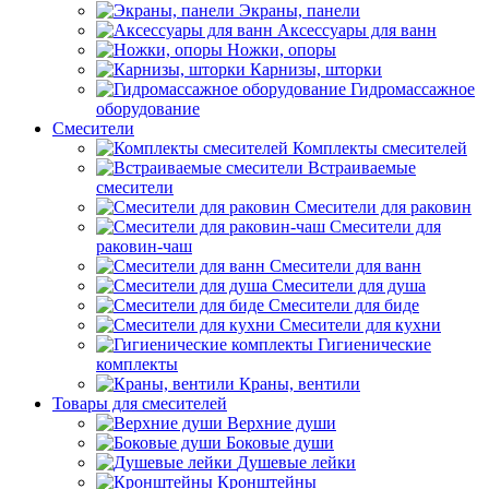
Экраны, панели
Аксессуары для ванн
Ножки, опоры
Карнизы, шторки
Гидромассажное
оборудование
Смесители
Комплекты смесителей
Встраиваемые
смесители
Смесители для раковин
Смесители для
раковин-чаш
Смесители для ванн
Смесители для душа
Смесители для биде
Смесители для кухни
Гигиенические
комплекты
Краны, вентили
Товары для смесителей
Верхние души
Боковые души
Душевые лейки
Кронштейны