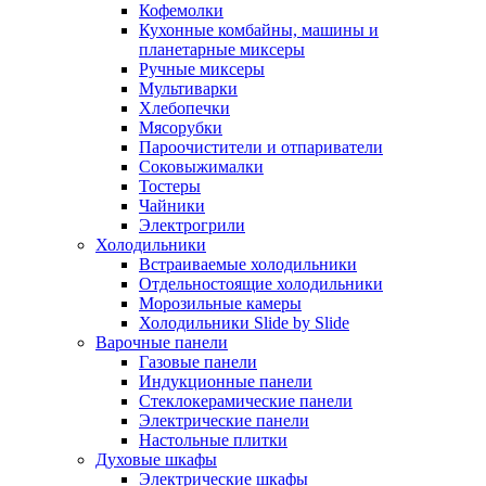
Кофемолки
Кухонные комбайны, машины и
планетарные миксеры
Ручные миксеры
Мультиварки
Хлебопечки
Мясорубки
Пароочистители и отпариватели
Соковыжималки
Тостеры
Чайники
Электрогрили
Холодильники
Встраиваемые холодильники
Отдельностоящие холодильники
Морозильные камеры
Холодильники Slide by Slide
Варочные панели
Газовые панели
Индукционные панели
Стеклокерамические панели
Электрические панели
Настольные плитки
Духовые шкафы
Электрические шкафы