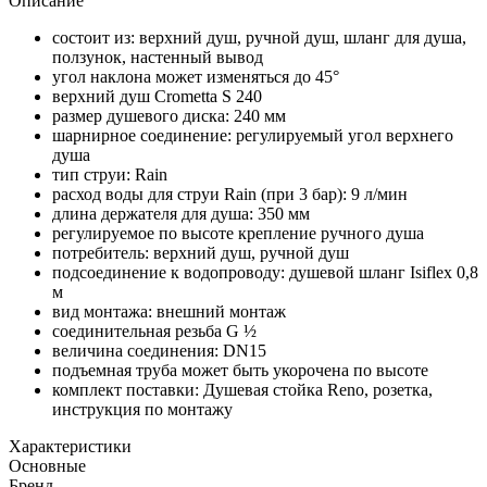
Описание
состоит из: верхний душ, ручной душ, шланг для душа,
ползунок, настенный вывод
угол наклона может изменяться до 45°
верхний душ Crometta S 240
размер душевого диска: 240 мм
шарнирное соединение: регулируемый угол верхнего
душа
тип струи: Rain
расход воды для струи Rain (при 3 бар): 9 л/мин
длина держателя для душа: 350 мм
регулируемое по высоте крепление ручного душа
потребитель: верхний душ, ручной душ
подсоединение к водопроводу: душевой шланг Isiflex 0,8
м
вид монтажа: внешний монтаж
соединительная резьба G ½
величина соединения: DN15
подъемная труба может быть укорочена по высоте
комплект поставки: Душевая стойка Reno, розетка,
инструкция по монтажу
Характеристики
Основные
Бренд