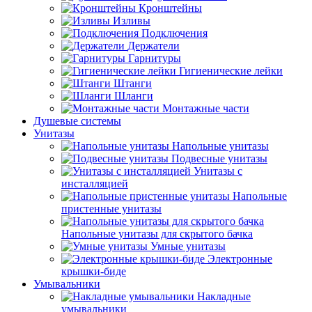
Кронштейны
Изливы
Подключения
Держатели
Гарнитуры
Гигиенические лейки
Штанги
Шланги
Монтажные части
Душевые системы
Унитазы
Напольные унитазы
Подвесные унитазы
Унитазы с
инсталляцией
Напольные
пристенные унитазы
Напольные унитазы для скрытого бачка
Умные унитазы
Электронные
крышки-биде
Умывальники
Накладные
умывальники