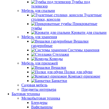
Тумбы под
телевизор
Мебель для спальни
Туалетные
столики, консоли
Прикроватные
тумбы
Кровати для спальни
Мебель для хранения
Вешалки
гардеробные
Системы хранения
Стеллажи
Комоды
Мебель для прихожей
Вешалки
Полки для обуви
Компакт-прихожие
Банкетки
Садовая мебель
Предметы интерьера
Бытовая техника
Мелкобытовая техника
Блендеры
Вафельницы