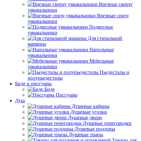
Врезные сверху
умывальники
Врезные снизу
умывальники
Подвесные
умывальники
Для стиральной
машины
Напольные
умывальники
Мебельные
умывальники
Пьедесталы и
полупьедесталы
Биде и писсуары
Биде
Писсуары
Душ
Душевые кабины
Душевые уголки
Душевые двери
Душевые перегородки
Душевые поддоны
Душевые трапы
Товары для