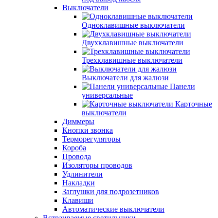
Выключатели
Одноклавишные выключатели
Двухклавишные выключатели
Трехклавишные выключатели
Выключатели для жалюзи
Панели
универсальные
Карточные
выключатели
Диммеры
Кнопки звонка
Терморегуляторы
Короба
Провода
Изоляторы проводов
Удлинители
Накладки
Заглушки для подрозетников
Клавиши
Автоматические выключатели
Встраиваемые светильники