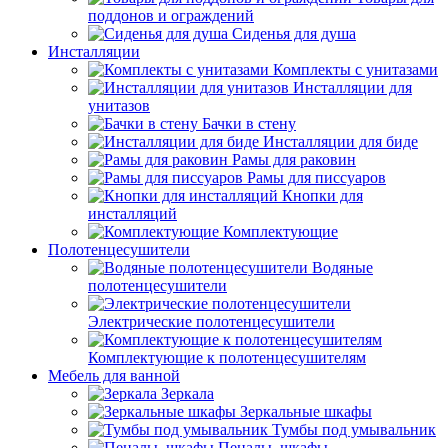
поддонов и ограждений
Сиденья для душа
Инсталляции
Комплекты с унитазами
Инсталляции для
унитазов
Бачки в стену
Инсталляции для биде
Рамы для раковин
Рамы для писсуаров
Кнопки для
инсталляций
Комплектующие
Полотенцесушители
Водяные
полотенцесушители
Электрические полотенцесушители
Комплектующие к полотенцесушителям
Мебель для ванной
Зеркала
Зеркальные шкафы
Тумбы под умывальник
Пеналы, шкафы