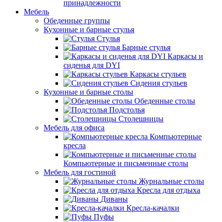
принадлежности
Мебель
Обеденные группы
Кухонные и барные стулья
Стулья
Барные стулья
Каркасы и
сиденья для DYI
Каркасы стульев
Сидения стульев
Кухонные и барные столы
Обеденные столы
Подстолья
Столешницы
Мебель для офиса
Компьютерные
кресла
Компьютерные и письменные столы
Мебель для гостиной
Журнальные столы
Кресла для отдыха
Диваны
Кресла-качалки
Пуфы