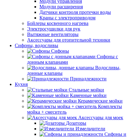
Модули управления
Модули расширения
Датчики контроля протечки воды
Краны с электроприводом
Бойлеры косвенного нагрева
Электросушилки для рук
Вытяжные вентиляторы
Аксессуары для отопительной техники
Сифоны, водосливы
Сифоны
Сифоны с
донным клапанами
Водосливы,
донные клапаны
Принадлежности
Кухня
Стальные мойки
Каменные мойки
Керамические мойки
Комплекты
мойка + смеситель
Аксессуары для моек
Дозаторы
Измельчители
Сифоны и