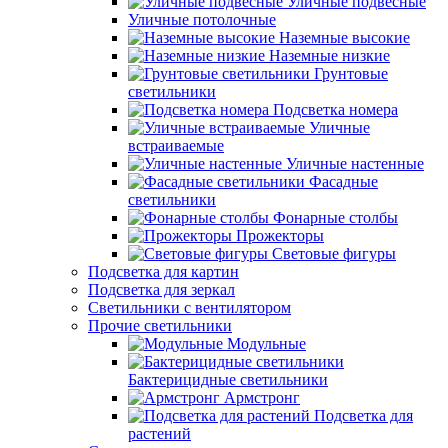
Уличные подвесные
Уличные потолочные
Наземные высокие
Наземные низкие
Грунтовые
светильники
Подсветка номера
Уличные
встраиваемые
Уличные настенные
Фасадные
светильники
Фонарные столбы
Прожекторы
Световые фигуры
Подсветка для картин
Подсветка для зеркал
Светильники с вентилятором
Прочие светильники
Модульные
Бактерицидные светильники
Армстронг
Подсветка для
растений