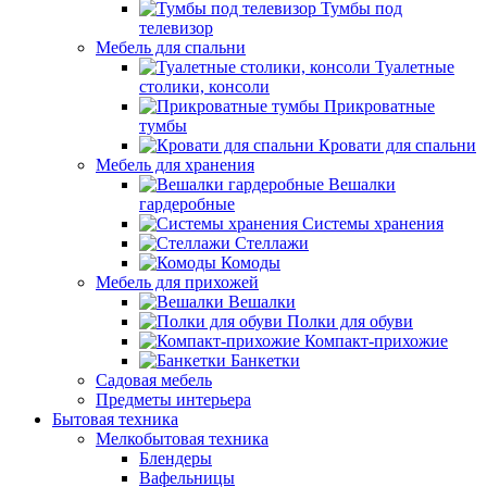
Тумбы под
телевизор
Мебель для спальни
Туалетные
столики, консоли
Прикроватные
тумбы
Кровати для спальни
Мебель для хранения
Вешалки
гардеробные
Системы хранения
Стеллажи
Комоды
Мебель для прихожей
Вешалки
Полки для обуви
Компакт-прихожие
Банкетки
Садовая мебель
Предметы интерьера
Бытовая техника
Мелкобытовая техника
Блендеры
Вафельницы