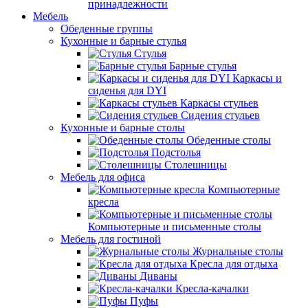
принадлежности
Мебель
Обеденные группы
Кухонные и барные стулья
Стулья
Барные стулья
Каркасы и
сиденья для DYI
Каркасы стульев
Сидения стульев
Кухонные и барные столы
Обеденные столы
Подстолья
Столешницы
Мебель для офиса
Компьютерные
кресла
Компьютерные и письменные столы
Мебель для гостиной
Журнальные столы
Кресла для отдыха
Диваны
Кресла-качалки
Пуфы