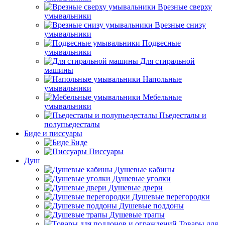
Врезные сверху
умывальники
Врезные снизу
умывальники
Подвесные
умывальники
Для стиральной
машины
Напольные
умывальники
Мебельные
умывальники
Пьедесталы и
полупьедесталы
Биде и писсуары
Биде
Писсуары
Душ
Душевые кабины
Душевые уголки
Душевые двери
Душевые перегородки
Душевые поддоны
Душевые трапы
Товары для