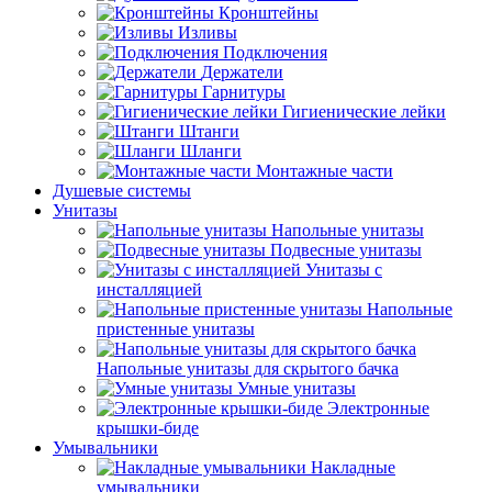
Кронштейны
Изливы
Подключения
Держатели
Гарнитуры
Гигиенические лейки
Штанги
Шланги
Монтажные части
Душевые системы
Унитазы
Напольные унитазы
Подвесные унитазы
Унитазы с
инсталляцией
Напольные
пристенные унитазы
Напольные унитазы для скрытого бачка
Умные унитазы
Электронные
крышки-биде
Умывальники
Накладные
умывальники