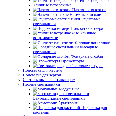
Уличные подвесные
Уличные потолочные
Наземные высокие
Наземные низкие
Грунтовые
светильники
Подсветка номера
Уличные
встраиваемые
Уличные настенные
Фасадные
светильники
Фонарные столбы
Прожекторы
Световые фигуры
Подсветка для картин
Подсветка для зеркал
Светильники с вентилятором
Прочие светильники
Модульные
Бактерицидные светильники
Армстронг
Подсветка для
растений