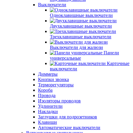
Выключатели
Одноклавишные выключатели
Двухклавишные выключатели
Трехклавишные выключатели
Выключатели для жалюзи
Панели
универсальные
Карточные
выключатели
Диммеры
Кнопки звонка
Терморегуляторы
Короба
Провода
Изоляторы проводов
Удлинители
Накладки
Заглушки для подрозетников
Клавиши
Автоматические выключатели
Встраиваемые светильники