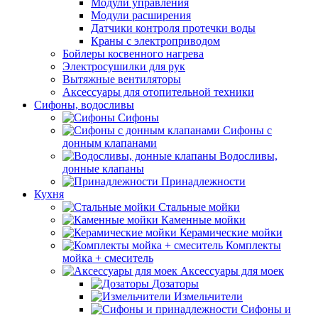
Модули управления
Модули расширения
Датчики контроля протечки воды
Краны с электроприводом
Бойлеры косвенного нагрева
Электросушилки для рук
Вытяжные вентиляторы
Аксессуары для отопительной техники
Сифоны, водосливы
Сифоны
Сифоны с
донным клапанами
Водосливы,
донные клапаны
Принадлежности
Кухня
Стальные мойки
Каменные мойки
Керамические мойки
Комплекты
мойка + смеситель
Аксессуары для моек
Дозаторы
Измельчители
Сифоны и