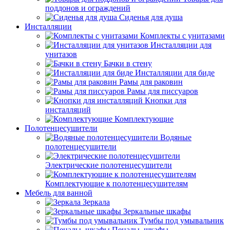
поддонов и ограждений
Сиденья для душа
Инсталляции
Комплекты с унитазами
Инсталляции для
унитазов
Бачки в стену
Инсталляции для биде
Рамы для раковин
Рамы для писсуаров
Кнопки для
инсталляций
Комплектующие
Полотенцесушители
Водяные
полотенцесушители
Электрические полотенцесушители
Комплектующие к полотенцесушителям
Мебель для ванной
Зеркала
Зеркальные шкафы
Тумбы под умывальник
Пеналы, шкафы