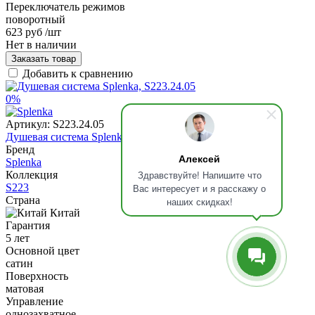
Переключатель режимов
поворотный
623 руб
/шт
Нет в наличии
Заказать товар
Добавить к сравнению
0%
Артикул:
S223.24.05
Душевая система Splenka, S223.24.05
Бренд
Алексей
Splenka
Здравствуйте! Напишите что
Коллекция
S223
Вас интересует и я расскажу о
Страна
наших скидках!
Китай
Гарантия
5 лет
Основной цвет
сатин
Поверхность
матовая
Управление
однозахватное