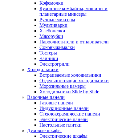
Кофемолки
Кухонные комбайны, машины и
планетарные миксеры
Ручные миксеры
Мультиварки
Хлебопечки
Мясорубки
Пароочистители и отпариватели
Соковыжималки
Тостеры
Чайники
Электрогрили
Холодильники
Встраиваемые холодильники
Отдельностоящие холодильники
Морозильные камеры
Холодильники Slide by Slide
Варочные панели
Газовые панели
Индукционные панели
Стеклокерамические панели
Электрические панели
Настольные плитки
Духовые шкафы
Электрические шкафы