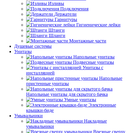
Изливы
Подключения
Держатели
Гарнитуры
Гигиенические лейки
Штанги
Шланги
Монтажные части
Душевые системы
Унитазы
Напольные унитазы
Подвесные унитазы
Унитазы с
инсталляцией
Напольные
пристенные унитазы
Напольные унитазы для скрытого бачка
Умные унитазы
Электронные
крышки-биде
Умывальники
Накладные
умывальники
Врезные сверху