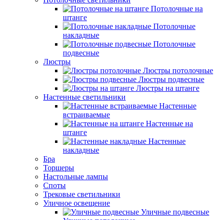
Потолочные на
штанге
Потолочные
накладные
Потолочные
подвесные
Люстры
Люстры потолочные
Люстры подвесные
Люстры на штанге
Настенные светильники
Настенные
встраиваемые
Настенные на
штанге
Настенные
накладные
Бра
Торшеры
Настольные лампы
Споты
Трековые светильники
Уличное освещение
Уличные подвесные