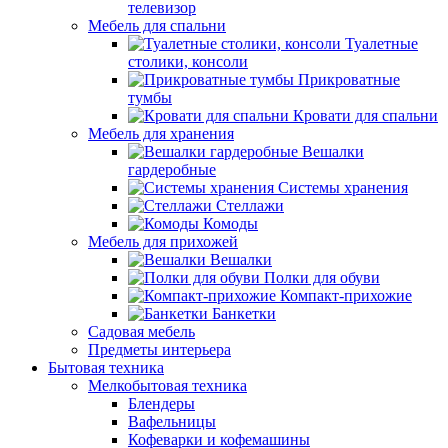
телевизор
Мебель для спальни
Туалетные
столики, консоли
Прикроватные
тумбы
Кровати для спальни
Мебель для хранения
Вешалки
гардеробные
Системы хранения
Стеллажи
Комоды
Мебель для прихожей
Вешалки
Полки для обуви
Компакт-прихожие
Банкетки
Садовая мебель
Предметы интерьера
Бытовая техника
Мелкобытовая техника
Блендеры
Вафельницы
Кофеварки и кофемашины