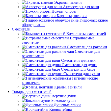
Экраны, панели
Аксессуары для ванн
Ножки, опоры
Карнизы, шторки
Гидромассажное
оборудование
Смесители
Комплекты смесителей
Встраиваемые
смесители
Смесители для раковин
Смесители для
раковин-чаш
Смесители для ванн
Смесители для душа
Смесители для биде
Смесители для кухни
Гигиенические
комплекты
Краны, вентили
Товары для смесителей
Верхние души
Боковые души
Душевые лейки
Кронштейны