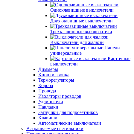
Одноклавишные выключатели
Двухклавишные выключатели
Трехклавишные выключатели
Выключатели для жалюзи
Панели
универсальные
Карточные
выключатели
Диммеры
Кнопки звонка
Терморегуляторы
Короба
Провода
Изоляторы проводов
Удлинители
Накладки
Заглушки для подрозетников
Клавиши
Автоматические выключатели
Встраиваемые светильники
Потолочные светильники