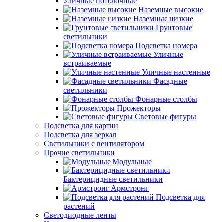
Уличные потолочные
Наземные высокие
Наземные низкие
Грунтовые
светильники
Подсветка номера
Уличные
встраиваемые
Уличные настенные
Фасадные
светильники
Фонарные столбы
Прожекторы
Световые фигуры
Подсветка для картин
Подсветка для зеркал
Светильники с вентилятором
Прочие светильники
Модульные
Бактерицидные светильники
Армстронг
Подсветка для
растений
Светодиодные ленты