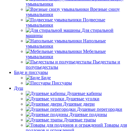
умывальники
Врезные снизу
умывальники
Подвесные
умывальники
Для стиральной
машины
Напольные
умывальники
Мебельные
умывальники
Пьедесталы и
полупьедесталы
Биде и писсуары
Биде
Писсуары
Душ
Душевые кабины
Душевые уголки
Душевые двери
Душевые перегородки
Душевые поддоны
Душевые трапы
Товары для
поддонов и ограждений