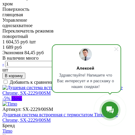
хром
Поверхность
глянцевая
Управление
однозахватное
Переключатель режимов
поворотный
1 604,55 руб
/шт
1 689 руб
Экономия 84,45 руб
В наличии много
-
+
Алексей
шт
Здравствуйте! Напишите что
В корзину
Вас интересует и я расскажу о
Добавить к сравнению
наших скидках!
-5%
Ночь
Артикул:
SX-2229/00SM
Душевая система встроенная с термостатом Timo Selene
Chrome, SX-2229/00SM
Бренд
Timo