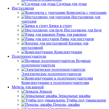
Сиденья для душа
Инсталляции
Комплекты с унитазами
Инсталляции для
унитазов
Бачки в стену
Инсталляции для биде
Рамы для раковин
Рамы для писсуаров
Кнопки для
инсталляций
Комплектующие
Полотенцесушители
Водяные
полотенцесушители
Электрические полотенцесушители
Комплектующие к полотенцесушителям
Мебель для ванной
Зеркала
Зеркальные шкафы
Тумбы под умывальник
Пеналы, шкафы
Столешницы