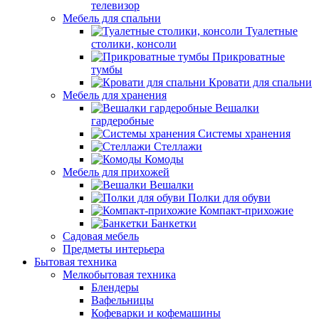
телевизор
Мебель для спальни
Туалетные
столики, консоли
Прикроватные
тумбы
Кровати для спальни
Мебель для хранения
Вешалки
гардеробные
Системы хранения
Стеллажи
Комоды
Мебель для прихожей
Вешалки
Полки для обуви
Компакт-прихожие
Банкетки
Садовая мебель
Предметы интерьера
Бытовая техника
Мелкобытовая техника
Блендеры
Вафельницы
Кофеварки и кофемашины