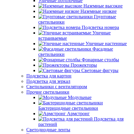
Уличные потолочные
Наземные высокие
Наземные низкие
Грунтовые
светильники
Подсветка номера
Уличные
встраиваемые
Уличные настенные
Фасадные
светильники
Фонарные столбы
Прожекторы
Световые фигуры
Подсветка для картин
Подсветка для зеркал
Светильники с вентилятором
Прочие светильники
Модульные
Бактерицидные светильники
Армстронг
Подсветка для
растений
Светодиодные ленты