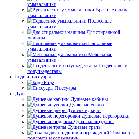
умывальники
Врезные снизу
умывальники
Подвесные
умывальники
Для стиральной
машины
Напольные
умывальники
Мебельные
умывальники
Пьедесталы и
полупьедесталы
Биде и писсуары
Биде
Писсуары
Душ
Душевые кабины
Душевые уголки
Душевые двери
Душевые перегородки
Душевые поддоны
Душевые трапы
Товары для
поддонов и ограждений