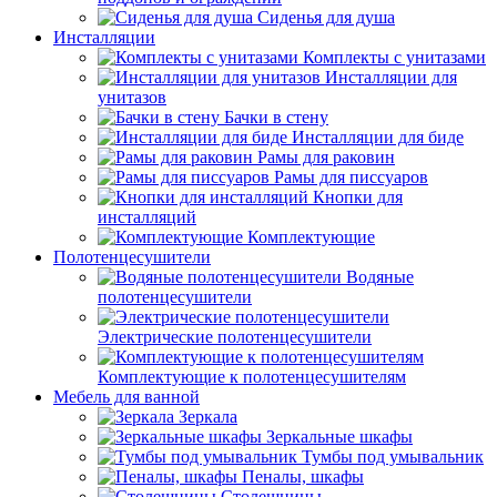
Сиденья для душа
Инсталляции
Комплекты с унитазами
Инсталляции для
унитазов
Бачки в стену
Инсталляции для биде
Рамы для раковин
Рамы для писсуаров
Кнопки для
инсталляций
Комплектующие
Полотенцесушители
Водяные
полотенцесушители
Электрические полотенцесушители
Комплектующие к полотенцесушителям
Мебель для ванной
Зеркала
Зеркальные шкафы
Тумбы под умывальник
Пеналы, шкафы
Столешницы