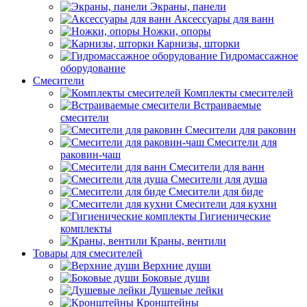
Экраны, панели
Аксессуары для ванн
Ножки, опоры
Карнизы, шторки
Гидромассажное
оборудование
Смесители
Комплекты смесителей
Встраиваемые
смесители
Смесители для раковин
Смесители для
раковин-чаш
Смесители для ванн
Смесители для душа
Смесители для биде
Смесители для кухни
Гигиенические
комплекты
Краны, вентили
Товары для смесителей
Верхние души
Боковые души
Душевые лейки
Кронштейны