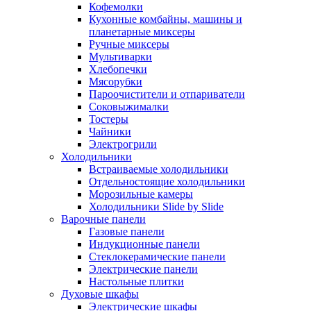
Кофемолки
Кухонные комбайны, машины и
планетарные миксеры
Ручные миксеры
Мультиварки
Хлебопечки
Мясорубки
Пароочистители и отпариватели
Соковыжималки
Тостеры
Чайники
Электрогрили
Холодильники
Встраиваемые холодильники
Отдельностоящие холодильники
Морозильные камеры
Холодильники Slide by Slide
Варочные панели
Газовые панели
Индукционные панели
Стеклокерамические панели
Электрические панели
Настольные плитки
Духовые шкафы
Электрические шкафы