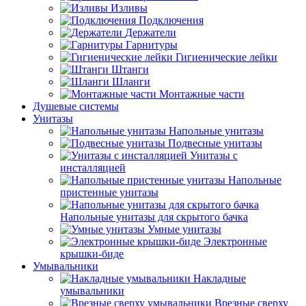
Изливы
Подключения
Держатели
Гарнитуры
Гигиенические лейки
Штанги
Шланги
Монтажные части
Душевые системы
Унитазы
Напольные унитазы
Подвесные унитазы
Унитазы с
инсталляцией
Напольные
пристенные унитазы
Напольные унитазы для скрытого бачка
Умные унитазы
Электронные
крышки-биде
Умывальники
Накладные
умывальники
Врезные сверху