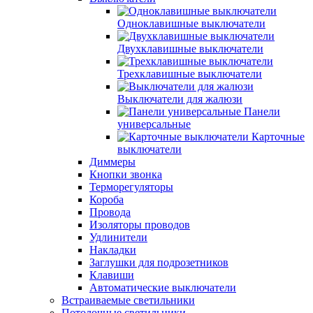
Одноклавишные выключатели
Двухклавишные выключатели
Трехклавишные выключатели
Выключатели для жалюзи
Панели
универсальные
Карточные
выключатели
Диммеры
Кнопки звонка
Терморегуляторы
Короба
Провода
Изоляторы проводов
Удлинители
Накладки
Заглушки для подрозетников
Клавиши
Автоматические выключатели
Встраиваемые светильники
Потолочные светильники