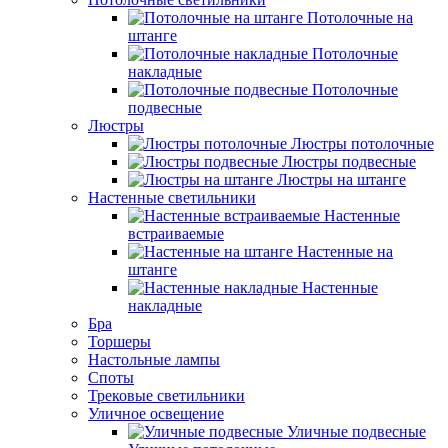
Потолочные на
штанге
Потолочные
накладные
Потолочные
подвесные
Люстры
Люстры потолочные
Люстры подвесные
Люстры на штанге
Настенные светильники
Настенные
встраиваемые
Настенные на
штанге
Настенные
накладные
Бра
Торшеры
Настольные лампы
Споты
Трековые светильники
Уличное освещение
Уличные подвесные