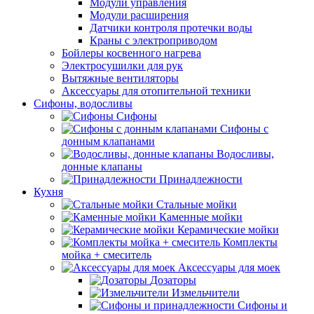
Модули управления
Модули расширения
Датчики контроля протечки воды
Краны с электроприводом
Бойлеры косвенного нагрева
Электросушилки для рук
Вытяжные вентиляторы
Аксессуары для отопительной техники
Сифоны, водосливы
Сифоны
Сифоны с
донным клапанами
Водосливы,
донные клапаны
Принадлежности
Кухня
Стальные мойки
Каменные мойки
Керамические мойки
Комплекты
мойка + смеситель
Аксессуары для моек
Дозаторы
Измельчители
Сифоны и