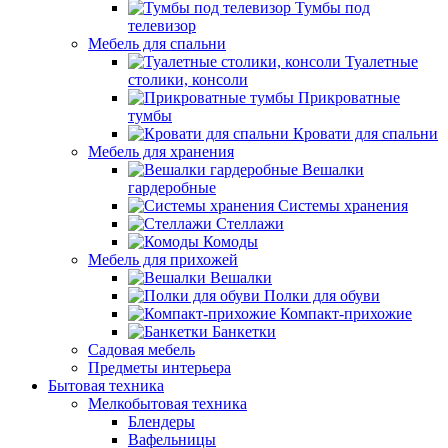
Тумбы под
телевизор
Мебель для спальни
Туалетные
столики, консоли
Прикроватные
тумбы
Кровати для спальни
Мебель для хранения
Вешалки
гардеробные
Системы хранения
Стеллажи
Комоды
Мебель для прихожей
Вешалки
Полки для обуви
Компакт-прихожие
Банкетки
Садовая мебель
Предметы интерьера
Бытовая техника
Мелкобытовая техника
Блендеры
Вафельницы