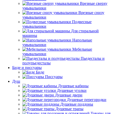
Врезные сверху
умывальники
Врезные снизу
умывальники
Подвесные
умывальники
Для стиральной
машины
Напольные
умывальники
Мебельные
умывальники
Пьедесталы и
полупьедесталы
Биде и писсуары
Биде
Писсуары
Душ
Душевые кабины
Душевые уголки
Душевые двери
Душевые перегородки
Душевые поддоны
Душевые трапы
Товары для