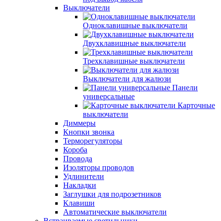
Выключатели
Одноклавишные выключатели
Двухклавишные выключатели
Трехклавишные выключатели
Выключатели для жалюзи
Панели
универсальные
Карточные
выключатели
Диммеры
Кнопки звонка
Терморегуляторы
Короба
Провода
Изоляторы проводов
Удлинители
Накладки
Заглушки для подрозетников
Клавиши
Автоматические выключатели
Встраиваемые светильники