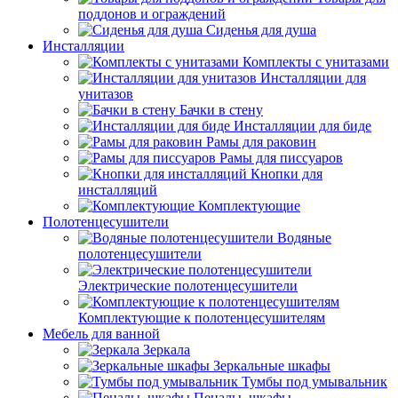
поддонов и ограждений
Сиденья для душа
Инсталляции
Комплекты с унитазами
Инсталляции для
унитазов
Бачки в стену
Инсталляции для биде
Рамы для раковин
Рамы для писсуаров
Кнопки для
инсталляций
Комплектующие
Полотенцесушители
Водяные
полотенцесушители
Электрические полотенцесушители
Комплектующие к полотенцесушителям
Мебель для ванной
Зеркала
Зеркальные шкафы
Тумбы под умывальник
Пеналы, шкафы