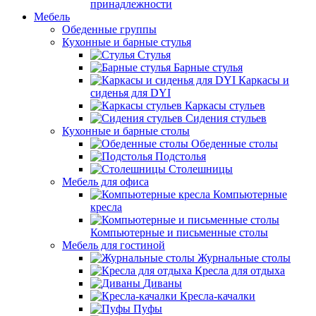
принадлежности
Мебель
Обеденные группы
Кухонные и барные стулья
Стулья
Барные стулья
Каркасы и
сиденья для DYI
Каркасы стульев
Сидения стульев
Кухонные и барные столы
Обеденные столы
Подстолья
Столешницы
Мебель для офиса
Компьютерные
кресла
Компьютерные и письменные столы
Мебель для гостиной
Журнальные столы
Кресла для отдыха
Диваны
Кресла-качалки
Пуфы