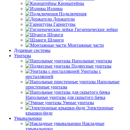
Кронштейны
Изливы
Подключения
Держатели
Гарнитуры
Гигиенические лейки
Штанги
Шланги
Монтажные части
Душевые системы
Унитазы
Напольные унитазы
Подвесные унитазы
Унитазы с
инсталляцией
Напольные
пристенные унитазы
Напольные унитазы для скрытого бачка
Умные унитазы
Электронные
крышки-биде
Умывальники
Накладные
умывальники