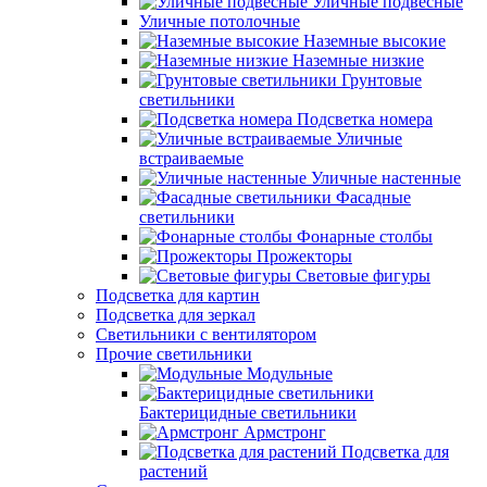
Уличные подвесные
Уличные потолочные
Наземные высокие
Наземные низкие
Грунтовые
светильники
Подсветка номера
Уличные
встраиваемые
Уличные настенные
Фасадные
светильники
Фонарные столбы
Прожекторы
Световые фигуры
Подсветка для картин
Подсветка для зеркал
Светильники с вентилятором
Прочие светильники
Модульные
Бактерицидные светильники
Армстронг
Подсветка для
растений