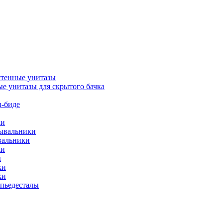
тенные унитазы
е унитазы для скрытого бачка
-биде
ки
мывальники
вальники
ки
ы
ки
ки
упьедесталы