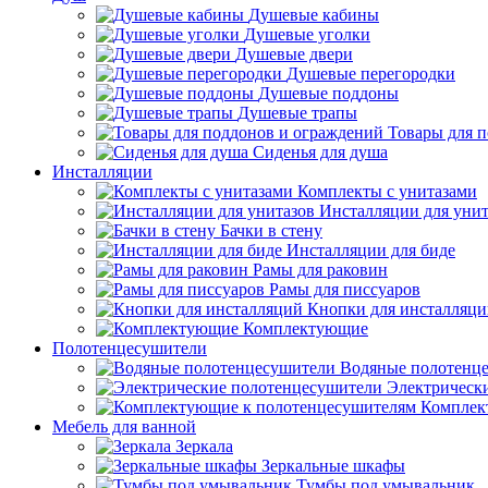
Душевые кабины
Душевые уголки
Душевые двери
Душевые перегородки
Душевые поддоны
Душевые трапы
Товары для 
Сиденья для душа
Инсталляции
Комплекты с унитазами
Инсталляции для унит
Бачки в стену
Инсталляции для биде
Рамы для раковин
Рамы для писсуаров
Кнопки для инсталляц
Комплектующие
Полотенцесушители
Водяные полотенц
Электрическ
Комплек
Мебель для ванной
Зеркала
Зеркальные шкафы
Тумбы под умывальник