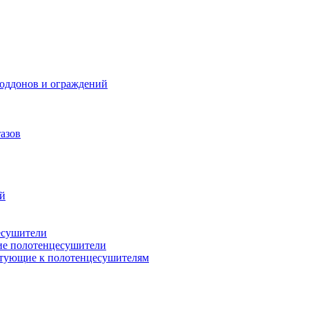
поддонов и ограждений
азов
ий
есушители
ие полотенцесушители
тующие к полотенцесушителям