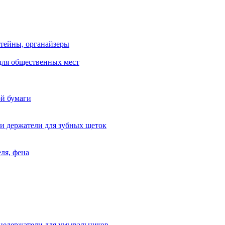
тейны, органайзеры
для общественных мест
ой бумаги
и держатели для зубных щеток
ля, фена
цедержатели для умывальников