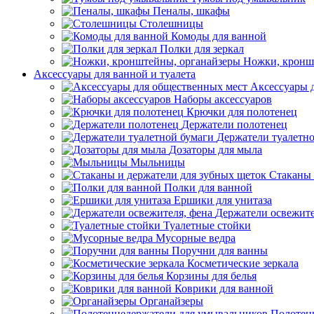
Пеналы, шкафы
Столешницы
Комоды для ванной
Полки для зеркал
Ножки, кронш
Аксессуары для ванной и туалета
Аксессуары 
Наборы аксессуаров
Крючки для полотенец
Держатели полотенец
Держатели туалетн
Дозаторы для мыла
Мыльницы
Стаканы 
Полки для ванной
Ершики для унитаза
Держатели освежите
Туалетные стойки
Мусорные ведра
Поручни для ванны
Косметические зеркала
Корзины для белья
Коврики для ванной
Органайзеры
Полотен