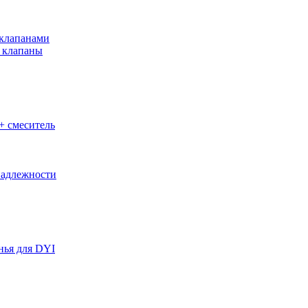
клапанами
 клапаны
+ смеситель
адлежности
нья для DYI