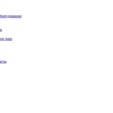
борудование
ли
вин-чаш
екты