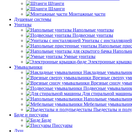
Штанги
Шланги
Монтажные части
Душевые системы
Унитазы
Напольные унитазы
Подвесные унитазы
Унитазы с инсталляцией
Напольные прис
Напольны
Умные унитазы
Электронные крышки
Умывальники
Накладные умывальни
Врезные сверху у
Врезные снизу умы
Подвесные умывальни
Для стиральной машин
Напольные умывальни
Мебельные умывальни
Пьедесталы и пол
Биде и писсуары
Биде
Писсуары
Душ