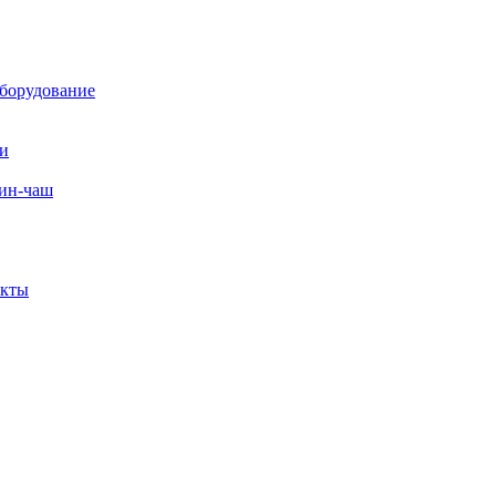
борудование
ли
вин-чаш
екты