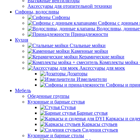
Вытяжные вентиляторы
Аксессуары для отопительной техники
Сифоны, водосливы
Сифоны
Сифоны с донным 
Водосливы, донные
Принадлежности
Кухня
Стальные мойки
Каменные мойки
Керамические мойки
Комплекты мойка 
Аксессуары для моек
Дозаторы
Измельчители
Сифоны и прин
Мебель
Обеденные группы
Кухонные и барные стулья
Стулья
Барные стулья
Каркасы и сиде
Каркасы стульев
Сидения стульев
Кухонные и барные столы