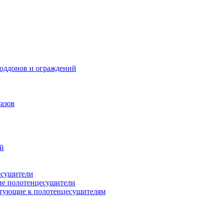
поддонов и ограждений
азов
ий
есушители
ие полотенцесушители
тующие к полотенцесушителям