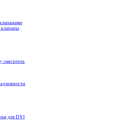
клапанами
 клапаны
+ смеситель
адлежности
нья для DYI