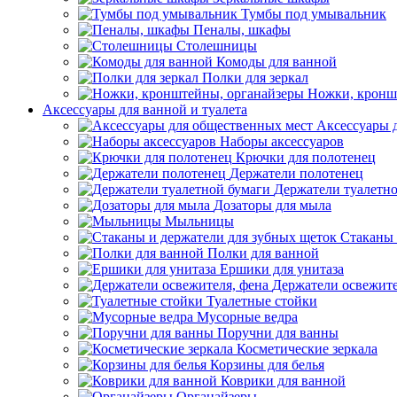
Тумбы под умывальник
Пеналы, шкафы
Столешницы
Комоды для ванной
Полки для зеркал
Ножки, кронш
Аксессуары для ванной и туалета
Аксессуары 
Наборы аксессуаров
Крючки для полотенец
Держатели полотенец
Держатели туалетн
Дозаторы для мыла
Мыльницы
Стаканы 
Полки для ванной
Ершики для унитаза
Держатели освежите
Туалетные стойки
Мусорные ведра
Поручни для ванны
Косметические зеркала
Корзины для белья
Коврики для ванной
Органайзеры