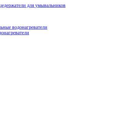
цедержатели для умывальников
ьные водонагреватели
донагреватели