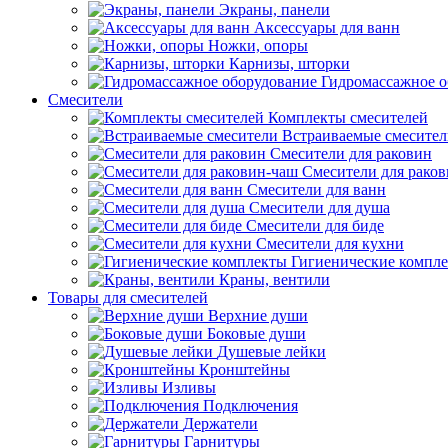
Экраны, панели
Аксессуары для ванн
Ножки, опоры
Карнизы, шторки
Гидромассажное о
Смесители
Комплекты смесителей
Встраиваемые смесите
Смесители для раковин
Смесители для рако
Смесители для ванн
Смесители для душа
Смесители для биде
Смесители для кухни
Гигиенические компл
Краны, вентили
Товары для смесителей
Верхние души
Боковые души
Душевые лейки
Кронштейны
Изливы
Подключения
Держатели
Гарнитуры