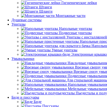
Гигиенические лейки
Штанги
Шланги
Монтажные части
Душевые системы
Унитазы
Напольные унитазы
Подвесные унитазы
Унитазы с инсталляцией
Напольные прис
Напольны
Умные унитазы
Электронные крышки
Умывальники
Накладные умывальни
Врезные сверху у
Врезные снизу умы
Подвесные умывальни
Для стиральной машин
Напольные умывальни
Мебельные умывальни
Пьедесталы и пол
Биде и писсуары
Биде
Писсуары