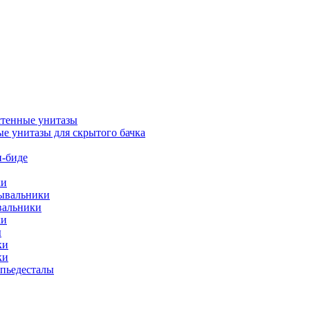
тенные унитазы
е унитазы для скрытого бачка
-биде
ки
мывальники
вальники
ки
ы
ки
ки
упьедесталы