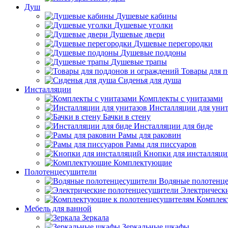
Душ
Душевые кабины
Душевые уголки
Душевые двери
Душевые перегородки
Душевые поддоны
Душевые трапы
Товары для 
Сиденья для душа
Инсталляции
Комплекты с унитазами
Инсталляции для унит
Бачки в стену
Инсталляции для биде
Рамы для раковин
Рамы для писсуаров
Кнопки для инсталляц
Комплектующие
Полотенцесушители
Водяные полотенц
Электрическ
Комплек
Мебель для ванной
Зеркала
Зеркальные шкафы