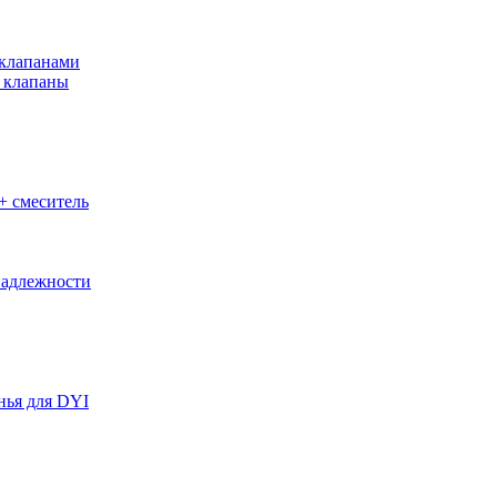
клапанами
 клапаны
+ смеситель
адлежности
нья для DYI