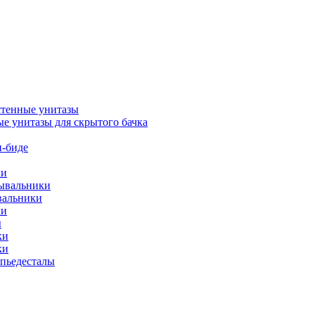
тенные унитазы
е унитазы для скрытого бачка
-биде
ки
мывальники
вальники
ки
ы
ки
ки
упьедесталы