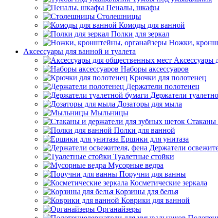
Пеналы, шкафы
Столешницы
Комоды для ванной
Полки для зеркал
Ножки, кронш
Аксессуары для ванной и туалета
Аксессуары 
Наборы аксессуаров
Крючки для полотенец
Держатели полотенец
Держатели туалетн
Дозаторы для мыла
Мыльницы
Стаканы 
Полки для ванной
Ершики для унитаза
Держатели освежите
Туалетные стойки
Мусорные ведра
Поручни для ванны
Косметические зеркала
Корзины для белья
Коврики для ванной
Органайзеры
Полотен