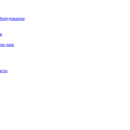
борудование
ли
вин-чаш
екты