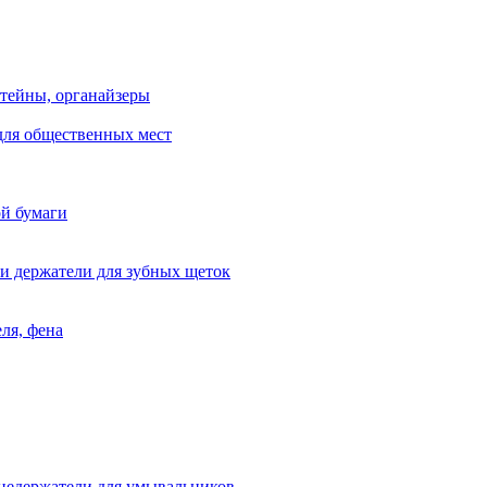
тейны, органайзеры
для общественных мест
ой бумаги
и держатели для зубных щеток
ля, фена
цедержатели для умывальников