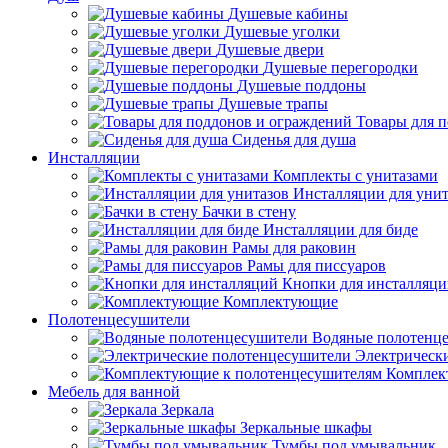
Душевые кабины
Душевые уголки
Душевые двери
Душевые перегородки
Душевые поддоны
Душевые трапы
Товары для 
Сиденья для душа
Инсталляции
Комплекты с унитазами
Инсталляции для унит
Бачки в стену
Инсталляции для биде
Рамы для раковин
Рамы для писсуаров
Кнопки для инсталляц
Комплектующие
Полотенцесушители
Водяные полотенц
Электрическ
Комплек
Мебель для ванной
Зеркала
Зеркальные шкафы
Тумбы под умывальник