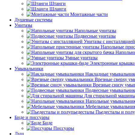
Штанги
Шланги
Монтажные части
Душевые системы
Унитазы
Напольные унитазы
Подвесные унитазы
Унитазы с инсталляцией
Напольные прис
Напольны
Умные унитазы
Электронные крышки
Умывальники
Накладные умывальни
Врезные сверху у
Врезные снизу умы
Подвесные умывальни
Для стиральной машин
Напольные умывальни
Мебельные умывальни
Пьедесталы и пол
Биде и писсуары
Биде
Писсуары
Душ