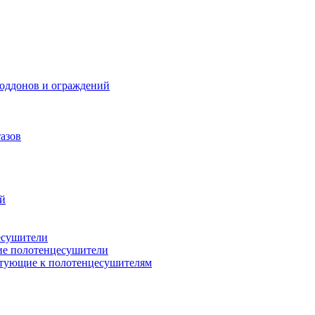
поддонов и ограждений
азов
ий
есушители
ие полотенцесушители
тующие к полотенцесушителям