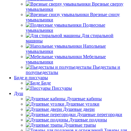
Врезные сверху
умывальники
Врезные снизу
умывальники
Подвесные
умывальники
Для стиральной
машины
Напольные
умывальники
Мебельные
умывальники
Пьедесталы и
полупьедесталы
Биде и писсуары
Биде
Писсуары
Душ
Душевые кабины
Душевые уголки
Душевые двери
Душевые перегородки
Душевые поддоны
Душевые трапы
Товары для