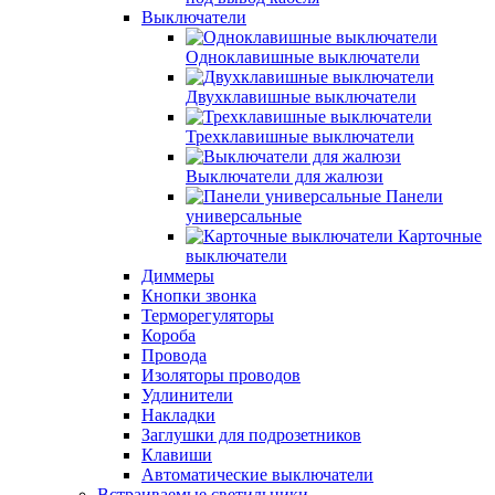
Выключатели
Одноклавишные выключатели
Двухклавишные выключатели
Трехклавишные выключатели
Выключатели для жалюзи
Панели
универсальные
Карточные
выключатели
Диммеры
Кнопки звонка
Терморегуляторы
Короба
Провода
Изоляторы проводов
Удлинители
Накладки
Заглушки для подрозетников
Клавиши
Автоматические выключатели
Встраиваемые светильники