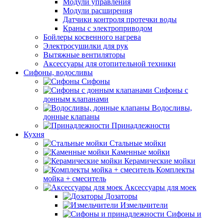
Модули управления
Модули расширения
Датчики контроля протечки воды
Краны с электроприводом
Бойлеры косвенного нагрева
Электросушилки для рук
Вытяжные вентиляторы
Аксессуары для отопительной техники
Сифоны, водосливы
Сифоны
Сифоны с
донным клапанами
Водосливы,
донные клапаны
Принадлежности
Кухня
Стальные мойки
Каменные мойки
Керамические мойки
Комплекты
мойка + смеситель
Аксессуары для моек
Дозаторы
Измельчители
Сифоны и