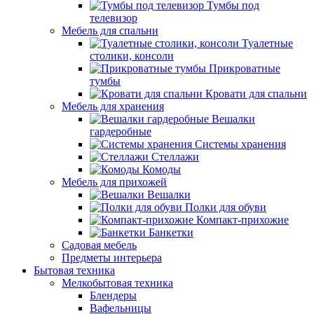
Тумбы под
телевизор
Мебель для спальни
Туалетные
столики, консоли
Прикроватные
тумбы
Кровати для спальни
Мебель для хранения
Вешалки
гардеробные
Системы хранения
Стеллажи
Комоды
Мебель для прихожей
Вешалки
Полки для обуви
Компакт-прихожие
Банкетки
Садовая мебель
Предметы интерьера
Бытовая техника
Мелкобытовая техника
Блендеры
Вафельницы