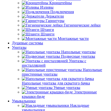
Кронштейны
Изливы
Подключения
Держатели
Гарнитуры
Гигиенические лейки
Штанги
Шланги
Монтажные части
Душевые системы
Унитазы
Напольные унитазы
Подвесные унитазы
Унитазы с
инсталляцией
Напольные
пристенные унитазы
Напольные унитазы для скрытого бачка
Умные унитазы
Электронные
крышки-биде
Умывальники
Накладные
умывальники