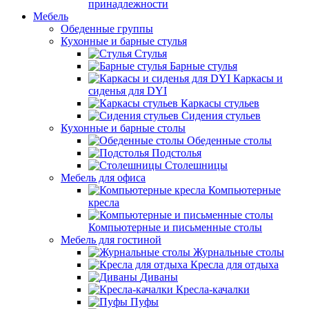
принадлежности
Мебель
Обеденные группы
Кухонные и барные стулья
Стулья
Барные стулья
Каркасы и
сиденья для DYI
Каркасы стульев
Сидения стульев
Кухонные и барные столы
Обеденные столы
Подстолья
Столешницы
Мебель для офиса
Компьютерные
кресла
Компьютерные и письменные столы
Мебель для гостиной
Журнальные столы
Кресла для отдыха
Диваны
Кресла-качалки
Пуфы