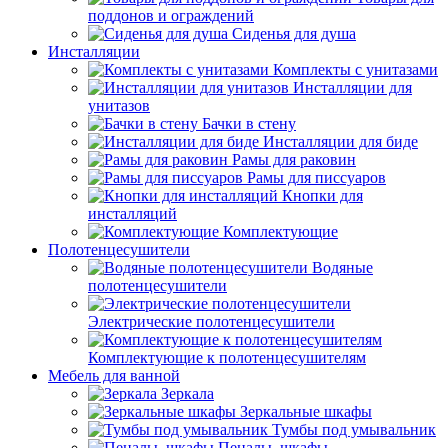
поддонов и ограждений
Сиденья для душа
Инсталляции
Комплекты с унитазами
Инсталляции для
унитазов
Бачки в стену
Инсталляции для биде
Рамы для раковин
Рамы для писсуаров
Кнопки для
инсталляций
Комплектующие
Полотенцесушители
Водяные
полотенцесушители
Электрические полотенцесушители
Комплектующие к полотенцесушителям
Мебель для ванной
Зеркала
Зеркальные шкафы
Тумбы под умывальник
Пеналы, шкафы