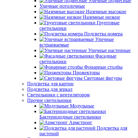
Уличные подвесные
Уличные потолочные
Наземные высокие
Наземные низкие
Грунтовые
светильники
Подсветка номера
Уличные
встраиваемые
Уличные настенные
Фасадные
светильники
Фонарные столбы
Прожекторы
Световые фигуры
Подсветка для картин
Подсветка для зеркал
Светильники с вентилятором
Прочие светильники
Модульные
Бактерицидные светильники
Армстронг
Подсветка для
растений