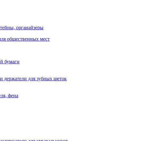
тейны, органайзеры
для общественных мест
ой бумаги
и держатели для зубных щеток
ля, фена
цедержатели для умывальников