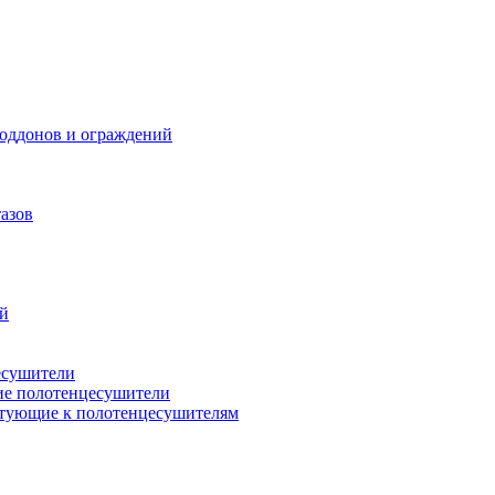
поддонов и ограждений
азов
ий
есушители
ие полотенцесушители
тующие к полотенцесушителям