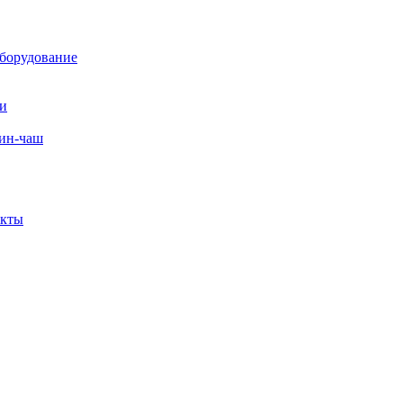
борудование
ли
вин-чаш
екты