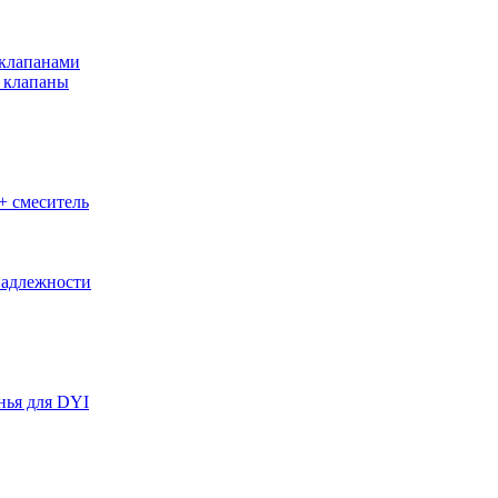
клапанами
 клапаны
+ смеситель
адлежности
нья для DYI