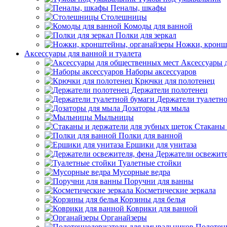
Пеналы, шкафы
Столешницы
Комоды для ванной
Полки для зеркал
Ножки, кронш
Аксессуары для ванной и туалета
Аксессуары 
Наборы аксессуаров
Крючки для полотенец
Держатели полотенец
Держатели туалетн
Дозаторы для мыла
Мыльницы
Стаканы 
Полки для ванной
Ершики для унитаза
Держатели освежите
Туалетные стойки
Мусорные ведра
Поручни для ванны
Косметические зеркала
Корзины для белья
Коврики для ванной
Органайзеры
Полотен