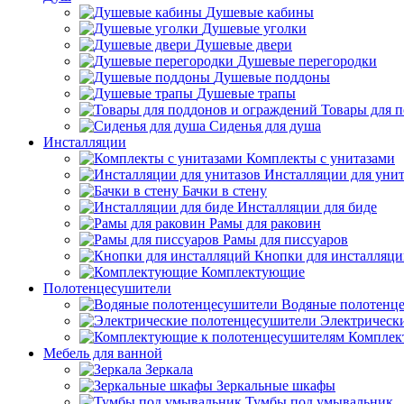
Душевые кабины
Душевые уголки
Душевые двери
Душевые перегородки
Душевые поддоны
Душевые трапы
Товары для 
Сиденья для душа
Инсталляции
Комплекты с унитазами
Инсталляции для унит
Бачки в стену
Инсталляции для биде
Рамы для раковин
Рамы для писсуаров
Кнопки для инсталляц
Комплектующие
Полотенцесушители
Водяные полотенц
Электрическ
Комплек
Мебель для ванной
Зеркала
Зеркальные шкафы
Тумбы под умывальник