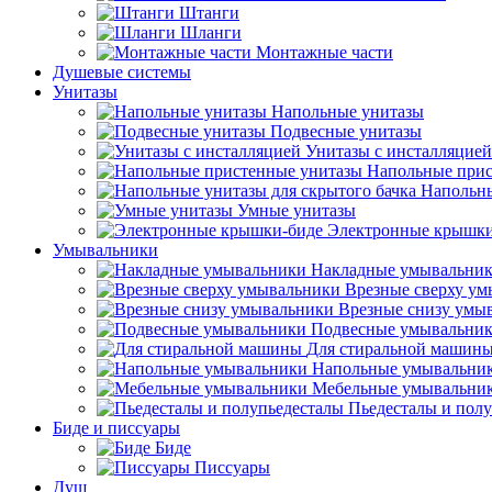
Штанги
Шланги
Монтажные части
Душевые системы
Унитазы
Напольные унитазы
Подвесные унитазы
Унитазы с инсталляцией
Напольные прис
Напольны
Умные унитазы
Электронные крышки
Умывальники
Накладные умывальни
Врезные сверху у
Врезные снизу умы
Подвесные умывальни
Для стиральной машин
Напольные умывальни
Мебельные умывальни
Пьедесталы и пол
Биде и писсуары
Биде
Писсуары
Душ