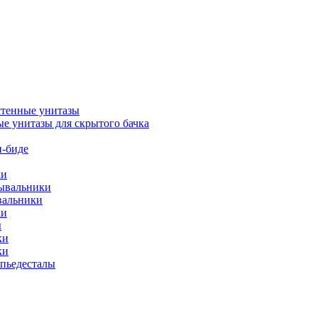
тенные унитазы
е унитазы для скрытого бачка
-биде
ки
мывальники
вальники
ки
ы
ки
ки
упьедесталы