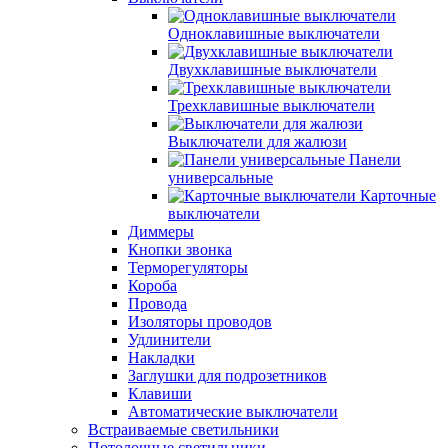
Одноклавишные выключатели
Двухклавишные выключатели
Трехклавишные выключатели
Выключатели для жалюзи
Панели
универсальные
Карточные
выключатели
Диммеры
Кнопки звонка
Терморегуляторы
Короба
Провода
Изоляторы проводов
Удлинители
Накладки
Заглушки для подрозетников
Клавиши
Автоматические выключатели
Встраиваемые светильники
Потолочные светильники