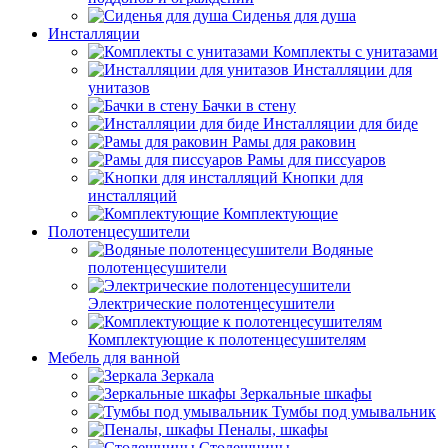
Сиденья для душа
Инсталляции
Комплекты с унитазами
Инсталляции для
унитазов
Бачки в стену
Инсталляции для биде
Рамы для раковин
Рамы для писсуаров
Кнопки для
инсталляций
Комплектующие
Полотенцесушители
Водяные
полотенцесушители
Электрические полотенцесушители
Комплектующие к полотенцесушителям
Мебель для ванной
Зеркала
Зеркальные шкафы
Тумбы под умывальник
Пеналы, шкафы
Столешницы