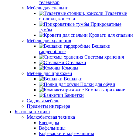
телевизор
Мебель для спальни
Туалетные
столики, консоли
Прикроватные
тумбы
Кровати для спальни
Мебель для хранения
Вешалки
гардеробные
Системы хранения
Стеллажи
Комоды
Мебель для прихожей
Вешалки
Полки для обуви
Компакт-прихожие
Банкетки
Садовая мебель
Предметы интерьера
Бытовая техника
Мелкобытовая техника
Блендеры
Вафельницы
Кофеварки и кофемашины