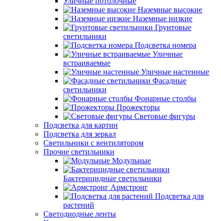
Уличные потолочные
Наземные высокие
Наземные низкие
Грунтовые
светильники
Подсветка номера
Уличные
встраиваемые
Уличные настенные
Фасадные
светильники
Фонарные столбы
Прожекторы
Световые фигуры
Подсветка для картин
Подсветка для зеркал
Светильники с вентилятором
Прочие светильники
Модульные
Бактерицидные светильники
Армстронг
Подсветка для
растений
Светодиодные ленты