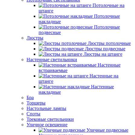
Потолочные на
штанге
Потолочные
накладные
Потолочные
подвесные
Люстры
Люстры потолочные
Люстры подвесные
Люстры на штанге
Настенные светильники
Настенные
встраиваемые
Настенные на
штанге
Настенные
накладные
Бра
Торшеры
Настольные лампы
Споты
Трековые светильники
Уличное освещение
Уличные подвесные