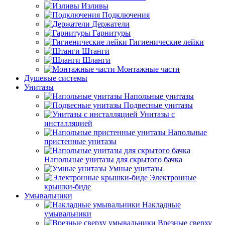
Изливы
Подключения
Держатели
Гарнитуры
Гигиенические лейки
Штанги
Шланги
Монтажные части
Душевые системы
Унитазы
Напольные унитазы
Подвесные унитазы
Унитазы с
инсталляцией
Напольные
пристенные унитазы
Напольные унитазы для скрытого бачка
Умные унитазы
Электронные
крышки-биде
Умывальники
Накладные
умывальники
Врезные сверху