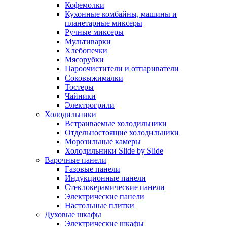
Кофемолки
Кухонные комбайны, машины и
планетарные миксеры
Ручные миксеры
Мультиварки
Хлебопечки
Мясорубки
Пароочистители и отпариватели
Соковыжималки
Тостеры
Чайники
Электрогрили
Холодильники
Встраиваемые холодильники
Отдельностоящие холодильники
Морозильные камеры
Холодильники Slide by Slide
Варочные панели
Газовые панели
Индукционные панели
Стеклокерамические панели
Электрические панели
Настольные плитки
Духовые шкафы
Электрические шкафы