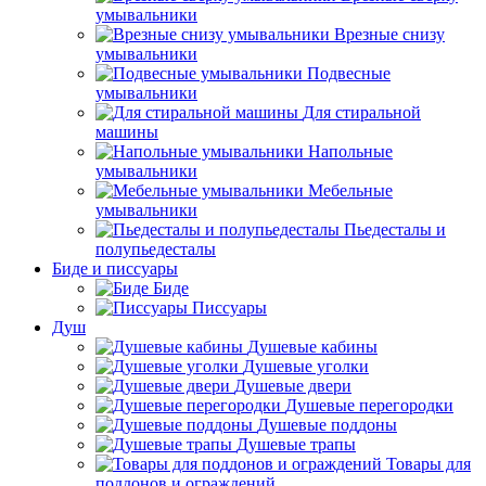
умывальники
Врезные снизу
умывальники
Подвесные
умывальники
Для стиральной
машины
Напольные
умывальники
Мебельные
умывальники
Пьедесталы и
полупьедесталы
Биде и писсуары
Биде
Писсуары
Душ
Душевые кабины
Душевые уголки
Душевые двери
Душевые перегородки
Душевые поддоны
Душевые трапы
Товары для
поддонов и ограждений