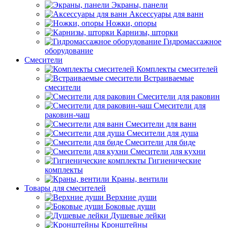
Экраны, панели
Аксессуары для ванн
Ножки, опоры
Карнизы, шторки
Гидромассажное
оборудование
Смесители
Комплекты смесителей
Встраиваемые
смесители
Смесители для раковин
Смесители для
раковин-чаш
Смесители для ванн
Смесители для душа
Смесители для биде
Смесители для кухни
Гигиенические
комплекты
Краны, вентили
Товары для смесителей
Верхние души
Боковые души
Душевые лейки
Кронштейны