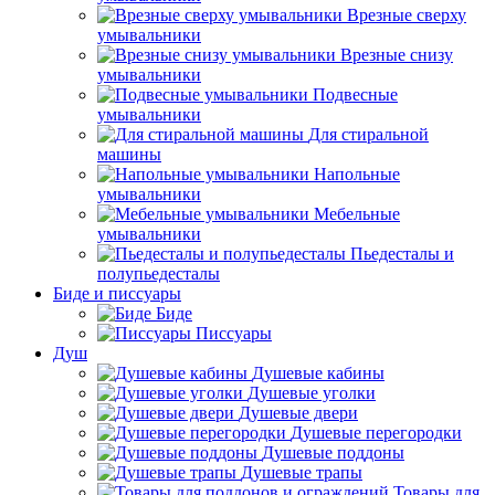
Врезные сверху
умывальники
Врезные снизу
умывальники
Подвесные
умывальники
Для стиральной
машины
Напольные
умывальники
Мебельные
умывальники
Пьедесталы и
полупьедесталы
Биде и писсуары
Биде
Писсуары
Душ
Душевые кабины
Душевые уголки
Душевые двери
Душевые перегородки
Душевые поддоны
Душевые трапы
Товары для