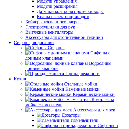
Модули управления
Модули расширения
Датчики контроля протечки воды
Краны с электроприводом
Бойлеры косвенного нагрева
Электросушилки для рук
Вытяжные вентиляторы
Аксессуары для отопительной техники
Сифоны, водосливы
Сифоны
Сифоны с
донным клапанами
Водосливы,
донные клапаны
Принадлежности
Кухня
Стальные мойки
Каменные мойки
Керамические мойки
Комплекты
мойка + смеситель
Аксессуары для моек
Дозаторы
Измельчители
Сифоны и