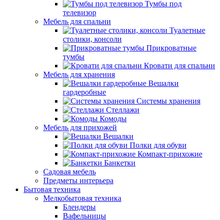
Тумбы под
телевизор
Мебель для спальни
Туалетные
столики, консоли
Прикроватные
тумбы
Кровати для спальни
Мебель для хранения
Вешалки
гардеробные
Системы хранения
Стеллажи
Комоды
Мебель для прихожей
Вешалки
Полки для обуви
Компакт-прихожие
Банкетки
Садовая мебель
Предметы интерьера
Бытовая техника
Мелкобытовая техника
Блендеры
Вафельницы