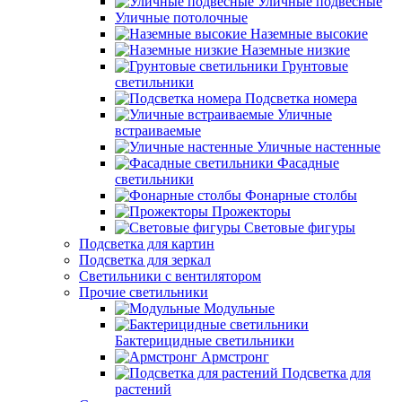
Уличные подвесные
Уличные потолочные
Наземные высокие
Наземные низкие
Грунтовые
светильники
Подсветка номера
Уличные
встраиваемые
Уличные настенные
Фасадные
светильники
Фонарные столбы
Прожекторы
Световые фигуры
Подсветка для картин
Подсветка для зеркал
Светильники с вентилятором
Прочие светильники
Модульные
Бактерицидные светильники
Армстронг
Подсветка для
растений