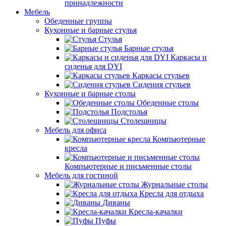
принадлежности
Мебель
Обеденные группы
Кухонные и барные стулья
Стулья
Барные стулья
Каркасы и
сиденья для DYI
Каркасы стульев
Сидения стульев
Кухонные и барные столы
Обеденные столы
Подстолья
Столешницы
Мебель для офиса
Компьютерные
кресла
Компьютерные и письменные столы
Мебель для гостиной
Журнальные столы
Кресла для отдыха
Диваны
Кресла-качалки
Пуфы