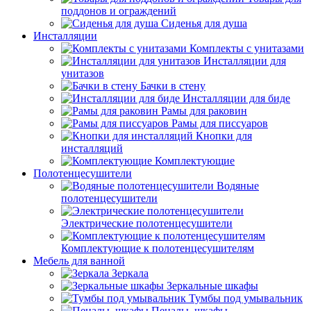
поддонов и ограждений
Сиденья для душа
Инсталляции
Комплекты с унитазами
Инсталляции для
унитазов
Бачки в стену
Инсталляции для биде
Рамы для раковин
Рамы для писсуаров
Кнопки для
инсталляций
Комплектующие
Полотенцесушители
Водяные
полотенцесушители
Электрические полотенцесушители
Комплектующие к полотенцесушителям
Мебель для ванной
Зеркала
Зеркальные шкафы
Тумбы под умывальник
Пеналы, шкафы