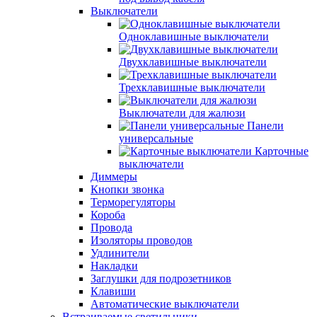
Выключатели
Одноклавишные выключатели
Двухклавишные выключатели
Трехклавишные выключатели
Выключатели для жалюзи
Панели
универсальные
Карточные
выключатели
Диммеры
Кнопки звонка
Терморегуляторы
Короба
Провода
Изоляторы проводов
Удлинители
Накладки
Заглушки для подрозетников
Клавиши
Автоматические выключатели
Встраиваемые светильники