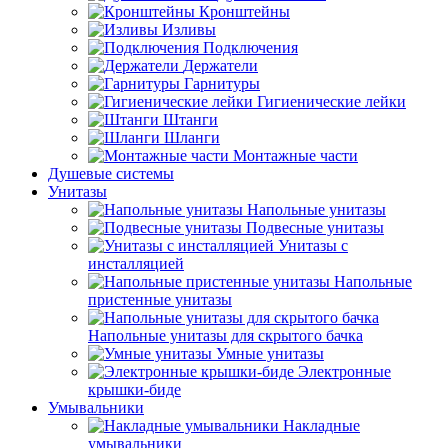
Кронштейны
Изливы
Подключения
Держатели
Гарнитуры
Гигиенические лейки
Штанги
Шланги
Монтажные части
Душевые системы
Унитазы
Напольные унитазы
Подвесные унитазы
Унитазы с
инсталляцией
Напольные
пристенные унитазы
Напольные унитазы для скрытого бачка
Умные унитазы
Электронные
крышки-биде
Умывальники
Накладные
умывальники