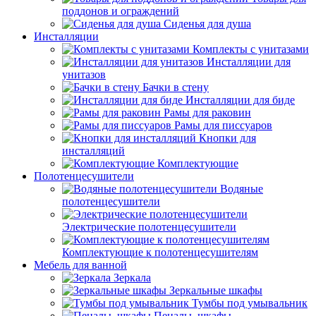
поддонов и ограждений
Сиденья для душа
Инсталляции
Комплекты с унитазами
Инсталляции для
унитазов
Бачки в стену
Инсталляции для биде
Рамы для раковин
Рамы для писсуаров
Кнопки для
инсталляций
Комплектующие
Полотенцесушители
Водяные
полотенцесушители
Электрические полотенцесушители
Комплектующие к полотенцесушителям
Мебель для ванной
Зеркала
Зеркальные шкафы
Тумбы под умывальник
Пеналы, шкафы