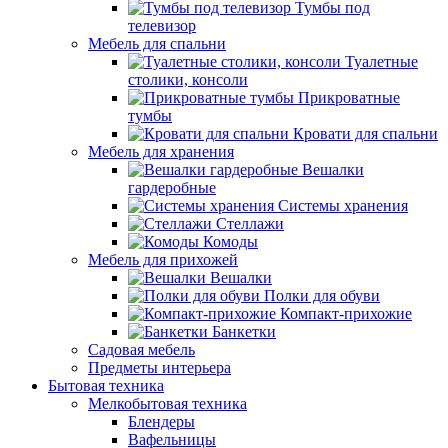
Тумбы под
телевизор
Мебель для спальни
Туалетные
столики, консоли
Прикроватные
тумбы
Кровати для спальни
Мебель для хранения
Вешалки
гардеробные
Системы хранения
Стеллажи
Комоды
Мебель для прихожей
Вешалки
Полки для обуви
Компакт-прихожие
Банкетки
Садовая мебель
Предметы интерьера
Бытовая техника
Мелкобытовая техника
Блендеры
Вафельницы