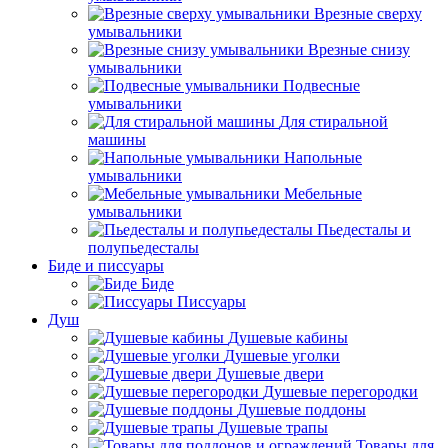
Врезные сверху
умывальники
Врезные снизу
умывальники
Подвесные
умывальники
Для стиральной
машины
Напольные
умывальники
Мебельные
умывальники
Пьедесталы и
полупьедесталы
Биде и писсуары
Биде
Писсуары
Душ
Душевые кабины
Душевые уголки
Душевые двери
Душевые перегородки
Душевые поддоны
Душевые трапы
Товары для