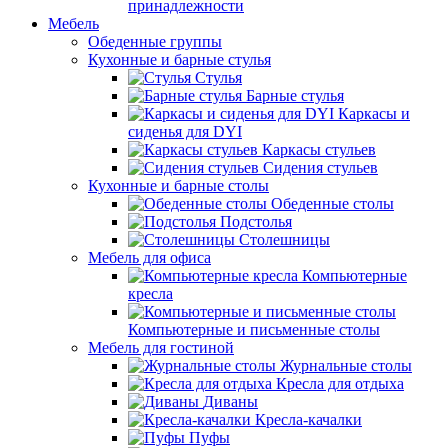
принадлежности
Мебель
Обеденные группы
Кухонные и барные стулья
Стулья
Барные стулья
Каркасы и
сиденья для DYI
Каркасы стульев
Сидения стульев
Кухонные и барные столы
Обеденные столы
Подстолья
Столешницы
Мебель для офиса
Компьютерные
кресла
Компьютерные и письменные столы
Мебель для гостиной
Журнальные столы
Кресла для отдыха
Диваны
Кресла-качалки
Пуфы