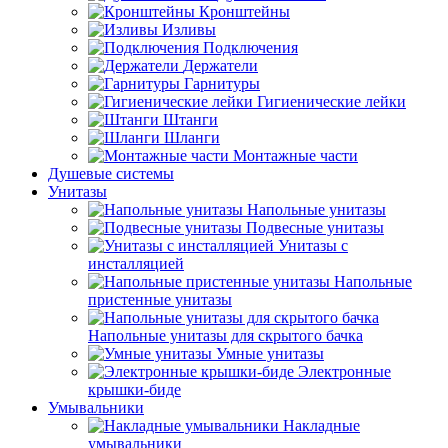
Кронштейны
Изливы
Подключения
Держатели
Гарнитуры
Гигиенические лейки
Штанги
Шланги
Монтажные части
Душевые системы
Унитазы
Напольные унитазы
Подвесные унитазы
Унитазы с
инсталляцией
Напольные
пристенные унитазы
Напольные унитазы для скрытого бачка
Умные унитазы
Электронные
крышки-биде
Умывальники
Накладные
умывальники