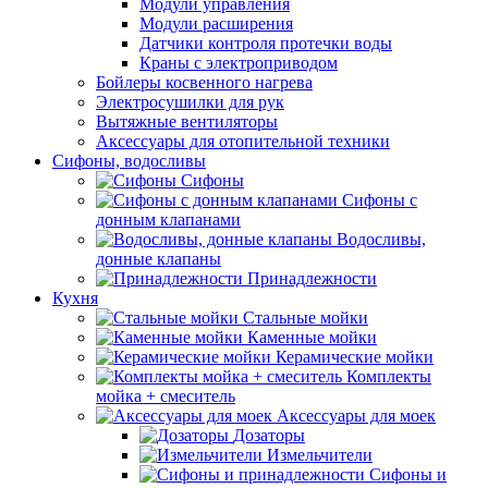
Модули управления
Модули расширения
Датчики контроля протечки воды
Краны с электроприводом
Бойлеры косвенного нагрева
Электросушилки для рук
Вытяжные вентиляторы
Аксессуары для отопительной техники
Сифоны, водосливы
Сифоны
Сифоны с
донным клапанами
Водосливы,
донные клапаны
Принадлежности
Кухня
Стальные мойки
Каменные мойки
Керамические мойки
Комплекты
мойка + смеситель
Аксессуары для моек
Дозаторы
Измельчители
Сифоны и