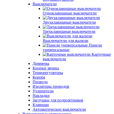
Выключатели
Одноклавишные выключатели
Двухклавишные выключатели
Трехклавишные выключатели
Выключатели для жалюзи
Панели
универсальные
Карточные
выключатели
Диммеры
Кнопки звонка
Терморегуляторы
Короба
Провода
Изоляторы проводов
Удлинители
Накладки
Заглушки для подрозетников
Клавиши
Автоматические выключатели
Встраиваемые светильники