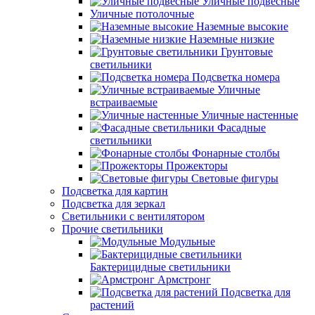
Уличные подвесные
Уличные потолочные
Наземные высокие
Наземные низкие
Грунтовые
светильники
Подсветка номера
Уличные
встраиваемые
Уличные настенные
Фасадные
светильники
Фонарные столбы
Прожекторы
Световые фигуры
Подсветка для картин
Подсветка для зеркал
Светильники с вентилятором
Прочие светильники
Модульные
Бактерицидные светильники
Армстронг
Подсветка для
растений