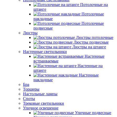
Потолочные на
штанге
Потолочные
накладные
Потолочные
подвесные
Люстры
Люстры потолочные
Люстры подвесные
Люстры на штанге
Настенные светильники
Настенные
встраиваемые
Настенные на
штанге
Настенные
накладные
Бра
Торшеры
Настольные лампы
Споты
Трековые светильники
Уличное освещение
Уличные подвесные