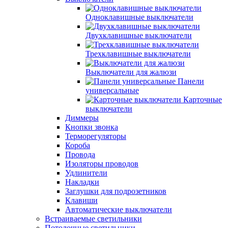
Одноклавишные выключатели
Двухклавишные выключатели
Трехклавишные выключатели
Выключатели для жалюзи
Панели
универсальные
Карточные
выключатели
Диммеры
Кнопки звонка
Терморегуляторы
Короба
Провода
Изоляторы проводов
Удлинители
Накладки
Заглушки для подрозетников
Клавиши
Автоматические выключатели
Встраиваемые светильники
Потолочные светильники