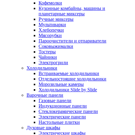
Кофемолки
Кухонные комбайны, машины и
планетарные миксеры
Ручные миксеры
Мультиварки
Хлебопечки
Мясорубки
Пароочистители и отпариватели
Соковыжималки
Тостеры
Чайники
Электрогрили
Холодильники
Встраиваемые холодильники
Отдельностоящие холодильники
Морозильные камеры
Холодильники Slide by Slide
Варочные панели
Газовые панели
Индукционные панели
Стеклокерамические панели
Электрические панели
Настольные плитки
Духовые шкафы
Электрические шкафы