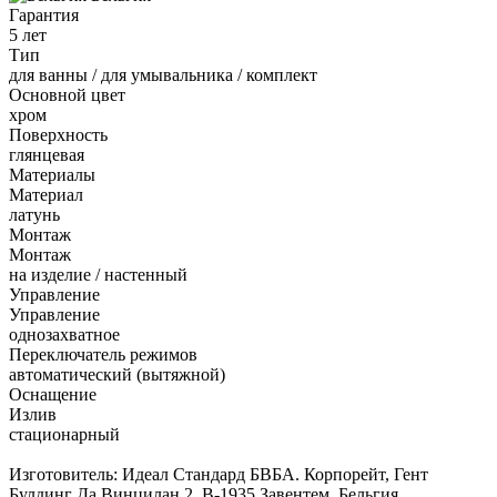
Гарантия
5 лет
Тип
для ванны / для умывальника / комплект
Основной цвет
хром
Поверхность
глянцевая
Материалы
Материал
латунь
Монтаж
Монтаж
на изделие / настенный
Управление
Управление
однозахватное
Переключатель режимов
автоматический (вытяжной)
Оснащение
Излив
стационарный
Изготовитель: Идеал Стандард БВБА. Корпорейт, Гент
Булдинг Да Винцилан 2, B-1935 Завентем, Бельгия