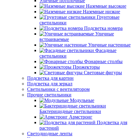
Уличные потолочные
Наземные высокие
Наземные низкие
Грунтовые
светильники
Подсветка номера
Уличные
встраиваемые
Уличные настенные
Фасадные
светильники
Фонарные столбы
Прожекторы
Световые фигуры
Подсветка для картин
Подсветка для зеркал
Светильники с вентилятором
Прочие светильники
Модульные
Бактерицидные светильники
Армстронг
Подсветка для
растений
Светодиодные ленты