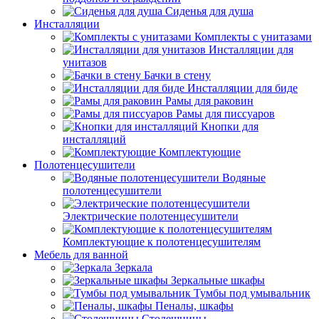
Сиденья для душа
Инсталляции
Комплекты с унитазами
Инсталляции для
унитазов
Бачки в стену
Инсталляции для биде
Рамы для раковин
Рамы для писсуаров
Кнопки для
инсталляций
Комплектующие
Полотенцесушители
Водяные
полотенцесушители
Электрические полотенцесушители
Комплектующие к полотенцесушителям
Мебель для ванной
Зеркала
Зеркальные шкафы
Тумбы под умывальник
Пеналы, шкафы
Столешницы