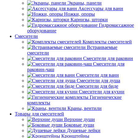
Экраны, панели
Аксессуары для ванн
Ножки, опоры
Карнизы, шторки
Гидромассажное
оборудование
Смесители
Комплекты смесителей
Встраиваемые
смесители
Смесители для раковин
Смесители для
раковин-чаш
Смесители для ванн
Смесители для душа
Смесители для биде
Смесители для кухни
Гигиенические
комплекты
Краны, вентили
Товары для смесителей
Верхние души
Боковые души
Душевые лейки
Кронштейны