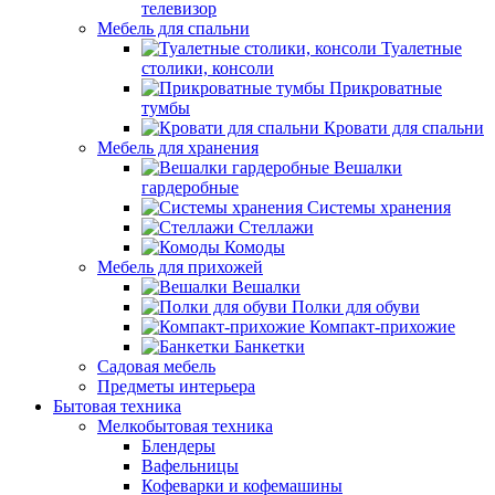
телевизор
Мебель для спальни
Туалетные
столики, консоли
Прикроватные
тумбы
Кровати для спальни
Мебель для хранения
Вешалки
гардеробные
Системы хранения
Стеллажи
Комоды
Мебель для прихожей
Вешалки
Полки для обуви
Компакт-прихожие
Банкетки
Садовая мебель
Предметы интерьера
Бытовая техника
Мелкобытовая техника
Блендеры
Вафельницы
Кофеварки и кофемашины