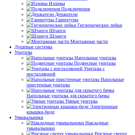
Изливы
Подключения
Держатели
Гарнитуры
Гигиенические лейки
Штанги
Шланги
Монтажные части
Душевые системы
Унитазы
Напольные унитазы
Подвесные унитазы
Унитазы с
инсталляцией
Напольные
пристенные унитазы
Напольные унитазы для скрытого бачка
Умные унитазы
Электронные
крышки-биде
Умывальники
Накладные
умывальники
Врезные сверху