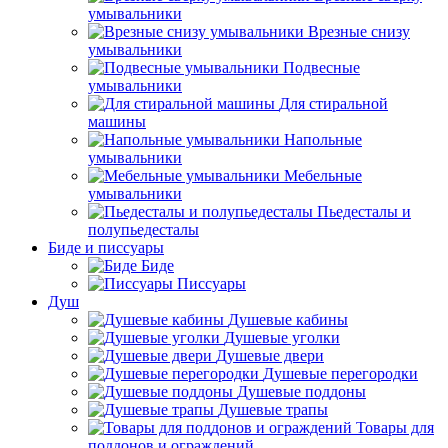
умывальники
Врезные снизу
умывальники
Подвесные
умывальники
Для стиральной
машины
Напольные
умывальники
Мебельные
умывальники
Пьедесталы и
полупьедесталы
Биде и писсуары
Биде
Писсуары
Душ
Душевые кабины
Душевые уголки
Душевые двери
Душевые перегородки
Душевые поддоны
Душевые трапы
Товары для
поддонов и ограждений