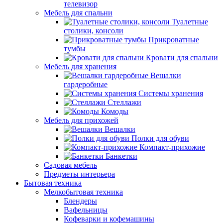
телевизор
Мебель для спальни
Туалетные
столики, консоли
Прикроватные
тумбы
Кровати для спальни
Мебель для хранения
Вешалки
гардеробные
Системы хранения
Стеллажи
Комоды
Мебель для прихожей
Вешалки
Полки для обуви
Компакт-прихожие
Банкетки
Садовая мебель
Предметы интерьера
Бытовая техника
Мелкобытовая техника
Блендеры
Вафельницы
Кофеварки и кофемашины