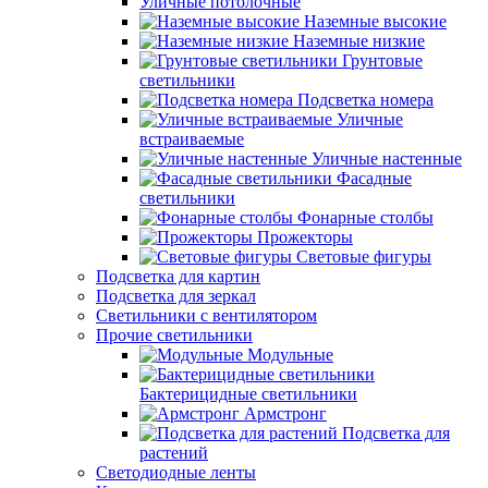
Уличные потолочные
Наземные высокие
Наземные низкие
Грунтовые
светильники
Подсветка номера
Уличные
встраиваемые
Уличные настенные
Фасадные
светильники
Фонарные столбы
Прожекторы
Световые фигуры
Подсветка для картин
Подсветка для зеркал
Светильники с вентилятором
Прочие светильники
Модульные
Бактерицидные светильники
Армстронг
Подсветка для
растений
Светодиодные ленты