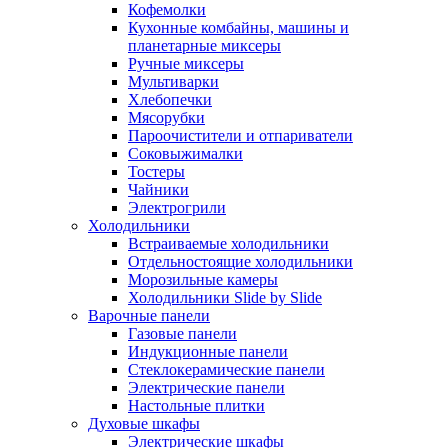
Кофемолки
Кухонные комбайны, машины и
планетарные миксеры
Ручные миксеры
Мультиварки
Хлебопечки
Мясорубки
Пароочистители и отпариватели
Соковыжималки
Тостеры
Чайники
Электрогрили
Холодильники
Встраиваемые холодильники
Отдельностоящие холодильники
Морозильные камеры
Холодильники Slide by Slide
Варочные панели
Газовые панели
Индукционные панели
Стеклокерамические панели
Электрические панели
Настольные плитки
Духовые шкафы
Электрические шкафы