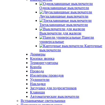
Одноклавишные выключатели
Двухклавишные выключатели
Трехклавишные выключатели
Выключатели для жалюзи
Панели
универсальные
Карточные
выключатели
Диммеры
Кнопки звонка
Терморегуляторы
Короба
Провода
Изоляторы проводов
Удлинители
Накладки
Заглушки для подрозетников
Клавиши
Автоматические выключатели
Встраиваемые светильники
Потолочные светильники