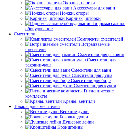
Экраны, панели
Аксессуары для ванн
Ножки, опоры
Карнизы, шторки
Гидромассажное
оборудование
Смесители
Комплекты смесителей
Встраиваемые
смесители
Смесители для раковин
Смесители для
раковин-чаш
Смесители для ванн
Смесители для душа
Смесители для биде
Смесители для кухни
Гигиенические
комплекты
Краны, вентили
Товары для смесителей
Верхние души
Боковые души
Душевые лейки
Кронштейны