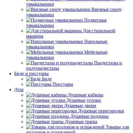
умывальники
Врезные снизу
умывальники
Подвесные
умывальники
Для стиральной
машины
Напольные
умывальники
Мебельные
умывальники
Пьедесталы и
полупьедесталы
Биде и писсуары
Биде
Писсуары
Душ
Душевые кабины
Душевые уголки
Душевые двери
Душевые перегородки
Душевые поддоны
Душевые трапы
Товары для
поддонов и ограждений