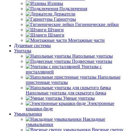
Изливы
Подключения
Держатели
Гарнитуры
Гигиенические лейки
Штанги
Шланги
Монтажные части
Душевые системы
Унитазы
Напольные унитазы
Подвесные унитазы
Унитазы с
инсталляцией
Напольные
пристенные унитазы
Напольные унитазы для скрытого бачка
Умные унитазы
Электронные
крышки-биде
Умывальники
Накладные
умывальники
Врезные сверху