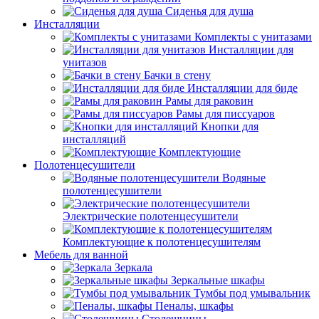
Сиденья для душа
Инсталляции
Комплекты с унитазами
Инсталляции для
унитазов
Бачки в стену
Инсталляции для биде
Рамы для раковин
Рамы для писсуаров
Кнопки для
инсталляций
Комплектующие
Полотенцесушители
Водяные
полотенцесушители
Электрические полотенцесушители
Комплектующие к полотенцесушителям
Мебель для ванной
Зеркала
Зеркальные шкафы
Тумбы под умывальник
Пеналы, шкафы
Столешницы