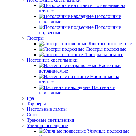
Потолочные на
штанге
Потолочные
накладные
Потолочные
подвесные
Люстры
Люстры потолочные
Люстры подвесные
Люстры на штанге
Настенные светильники
Настенные
встраиваемые
Настенные на
штанге
Настенные
накладные
Бра
Торшеры
Настольные лампы
Споты
Трековые светильники
Уличное освещение
Уличные подвесные