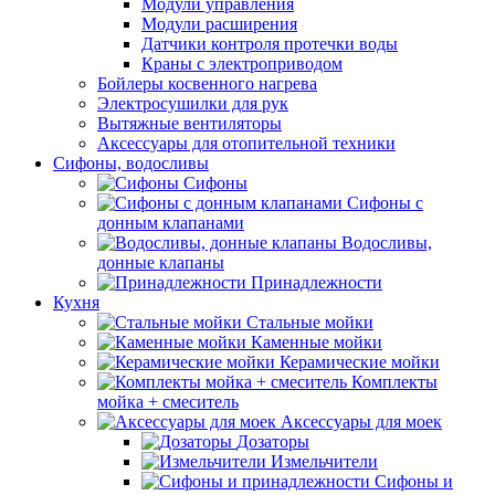
Модули управления
Модули расширения
Датчики контроля протечки воды
Краны с электроприводом
Бойлеры косвенного нагрева
Электросушилки для рук
Вытяжные вентиляторы
Аксессуары для отопительной техники
Сифоны, водосливы
Сифоны
Сифоны с
донным клапанами
Водосливы,
донные клапаны
Принадлежности
Кухня
Стальные мойки
Каменные мойки
Керамические мойки
Комплекты
мойка + смеситель
Аксессуары для моек
Дозаторы
Измельчители
Сифоны и