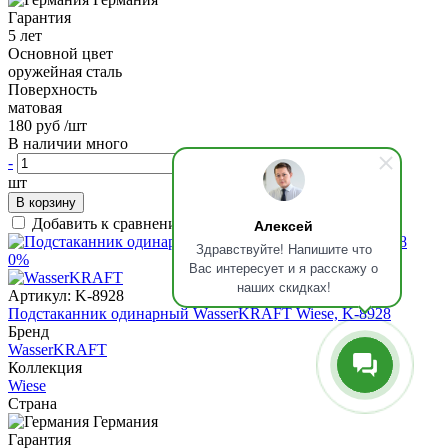
Гарантия
5 лет
Основной цвет
оружейная сталь
Поверхность
матовая
180 руб
/шт
В наличии много
-
+
шт
В корзину
Добавить к сравнению
Алексей
Здравствуйте! Напишите что
0%
Вас интересует и я расскажу о
наших скидках!
Артикул:
K-8928
Подстаканник одинарный WasserKRAFT Wiese, K-8928
Бренд
WasserKRAFT
Коллекция
Wiese
Страна
Германия
Гарантия