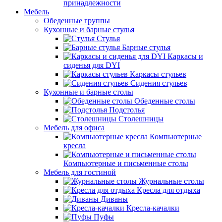
принадлежности
Мебель
Обеденные группы
Кухонные и барные стулья
Стулья
Барные стулья
Каркасы и
сиденья для DYI
Каркасы стульев
Сидения стульев
Кухонные и барные столы
Обеденные столы
Подстолья
Столешницы
Мебель для офиса
Компьютерные
кресла
Компьютерные и письменные столы
Мебель для гостиной
Журнальные столы
Кресла для отдыха
Диваны
Кресла-качалки
Пуфы