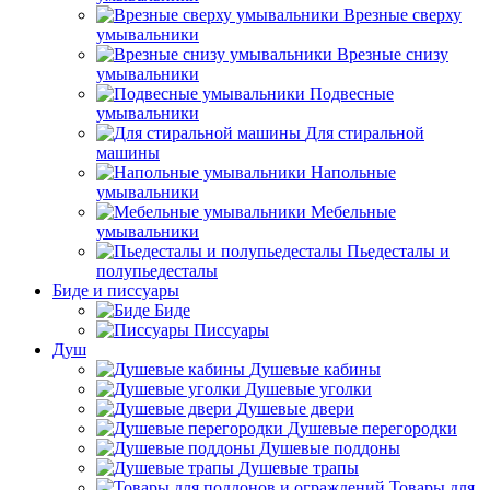
Врезные сверху
умывальники
Врезные снизу
умывальники
Подвесные
умывальники
Для стиральной
машины
Напольные
умывальники
Мебельные
умывальники
Пьедесталы и
полупьедесталы
Биде и писсуары
Биде
Писсуары
Душ
Душевые кабины
Душевые уголки
Душевые двери
Душевые перегородки
Душевые поддоны
Душевые трапы
Товары для