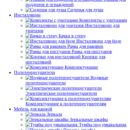
поддонов и ограждений
Сиденья для душа
Инсталляции
Комплекты с унитазами
Инсталляции для
унитазов
Бачки в стену
Инсталляции для биде
Рамы для раковин
Рамы для писсуаров
Кнопки для
инсталляций
Комплектующие
Полотенцесушители
Водяные
полотенцесушители
Электрические полотенцесушители
Комплектующие к полотенцесушителям
Мебель для ванной
Зеркала
Зеркальные шкафы
Тумбы под умывальник
Пеналы, шкафы