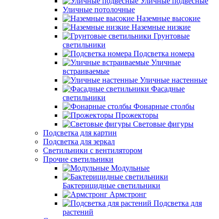
Уличные подвесные
Уличные потолочные
Наземные высокие
Наземные низкие
Грунтовые
светильники
Подсветка номера
Уличные
встраиваемые
Уличные настенные
Фасадные
светильники
Фонарные столбы
Прожекторы
Световые фигуры
Подсветка для картин
Подсветка для зеркал
Светильники с вентилятором
Прочие светильники
Модульные
Бактерицидные светильники
Армстронг
Подсветка для
растений