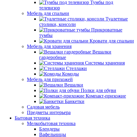
Тумбы под
телевизор
Мебель для спальни
Туалетные
столики, консоли
Прикроватные
тумбы
Кровати для спальни
Мебель для хранения
Вешалки
гардеробные
Системы хранения
Стеллажи
Комоды
Мебель для прихожей
Вешалки
Полки для обуви
Компакт-прихожие
Банкетки
Садовая мебель
Предметы интерьера
Бытовая техника
Мелкобытовая техника
Блендеры
Вафельницы