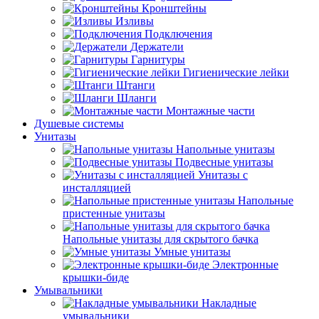
Кронштейны
Изливы
Подключения
Держатели
Гарнитуры
Гигиенические лейки
Штанги
Шланги
Монтажные части
Душевые системы
Унитазы
Напольные унитазы
Подвесные унитазы
Унитазы с
инсталляцией
Напольные
пристенные унитазы
Напольные унитазы для скрытого бачка
Умные унитазы
Электронные
крышки-биде
Умывальники
Накладные
умывальники