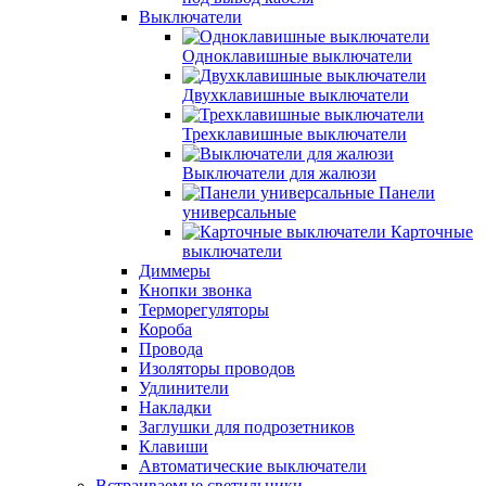
Выключатели
Одноклавишные выключатели
Двухклавишные выключатели
Трехклавишные выключатели
Выключатели для жалюзи
Панели
универсальные
Карточные
выключатели
Диммеры
Кнопки звонка
Терморегуляторы
Короба
Провода
Изоляторы проводов
Удлинители
Накладки
Заглушки для подрозетников
Клавиши
Автоматические выключатели
Встраиваемые светильники