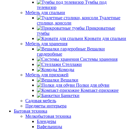
Тумбы под
телевизор
Мебель для спальни
Туалетные
столики, консоли
Прикроватные
тумбы
Кровати для спальни
Мебель для хранения
Вешалки
гардеробные
Системы хранения
Стеллажи
Комоды
Мебель для прихожей
Вешалки
Полки для обуви
Компакт-прихожие
Банкетки
Садовая мебель
Предметы интерьера
Бытовая техника
Мелкобытовая техника
Блендеры
Вафельницы