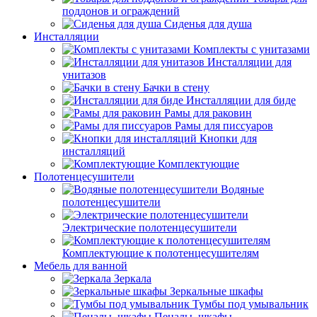
поддонов и ограждений
Сиденья для душа
Инсталляции
Комплекты с унитазами
Инсталляции для
унитазов
Бачки в стену
Инсталляции для биде
Рамы для раковин
Рамы для писсуаров
Кнопки для
инсталляций
Комплектующие
Полотенцесушители
Водяные
полотенцесушители
Электрические полотенцесушители
Комплектующие к полотенцесушителям
Мебель для ванной
Зеркала
Зеркальные шкафы
Тумбы под умывальник
Пеналы, шкафы