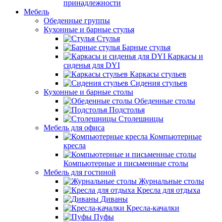
принадлежности
Мебель
Обеденные группы
Кухонные и барные стулья
Стулья
Барные стулья
Каркасы и
сиденья для DYI
Каркасы стульев
Сидения стульев
Кухонные и барные столы
Обеденные столы
Подстолья
Столешницы
Мебель для офиса
Компьютерные
кресла
Компьютерные и письменные столы
Мебель для гостиной
Журнальные столы
Кресла для отдыха
Диваны
Кресла-качалки
Пуфы