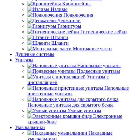
Кронштейны
Изливы
Подключения
Держатели
Гарнитуры
Гигиенические лейки
Штанги
Шланги
Монтажные части
Душевые системы
Унитазы
Напольные унитазы
Подвесные унитазы
Унитазы с
инсталляцией
Напольные
пристенные унитазы
Напольные унитазы для скрытого бачка
Умные унитазы
Электронные
крышки-биде
Умывальники
Накладные
умывальники