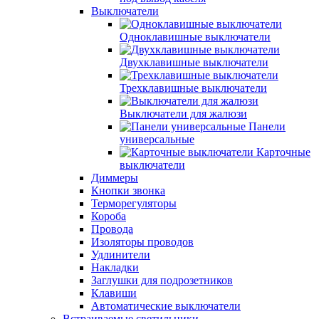
Выключатели
Одноклавишные выключатели
Двухклавишные выключатели
Трехклавишные выключатели
Выключатели для жалюзи
Панели
универсальные
Карточные
выключатели
Диммеры
Кнопки звонка
Терморегуляторы
Короба
Провода
Изоляторы проводов
Удлинители
Накладки
Заглушки для подрозетников
Клавиши
Автоматические выключатели
Встраиваемые светильники