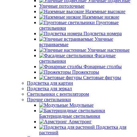
Уличные подвесные
Уличные потолочные
Наземные высокие
Наземные низкие
Грунтовые
светильники
Подсветка номера
Уличные
встраиваемые
Уличные настенные
Фасадные
светильники
Фонарные столбы
Прожекторы
Световые фигуры
Подсветка для картин
Подсветка для зеркал
Светильники с вентилятором
Прочие светильники
Модульные
Бактерицидные светильники
Армстронг
Подсветка для
растений