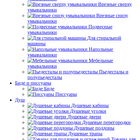
Врезные сверху
умывальники
Врезные снизу
умывальники
Подвесные
умывальники
Для стиральной
машины
Напольные
умывальники
Мебельные
умывальники
Пьедесталы и
полупьедесталы
Биде и писсуары
Биде
Писсуары
Душ
Душевые кабины
Душевые уголки
Душевые двери
Душевые перегородки
Душевые поддоны
Душевые трапы
Товары для