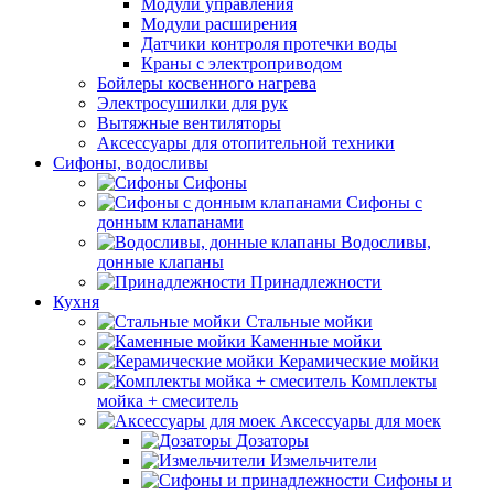
Модули управления
Модули расширения
Датчики контроля протечки воды
Краны с электроприводом
Бойлеры косвенного нагрева
Электросушилки для рук
Вытяжные вентиляторы
Аксессуары для отопительной техники
Сифоны, водосливы
Сифоны
Сифоны с
донным клапанами
Водосливы,
донные клапаны
Принадлежности
Кухня
Стальные мойки
Каменные мойки
Керамические мойки
Комплекты
мойка + смеситель
Аксессуары для моек
Дозаторы
Измельчители
Сифоны и