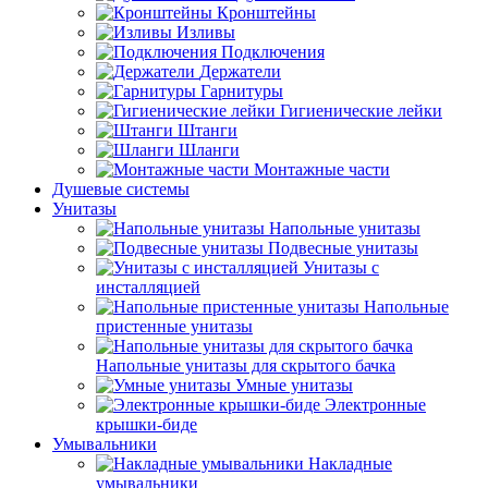
Кронштейны
Изливы
Подключения
Держатели
Гарнитуры
Гигиенические лейки
Штанги
Шланги
Монтажные части
Душевые системы
Унитазы
Напольные унитазы
Подвесные унитазы
Унитазы с
инсталляцией
Напольные
пристенные унитазы
Напольные унитазы для скрытого бачка
Умные унитазы
Электронные
крышки-биде
Умывальники
Накладные
умывальники