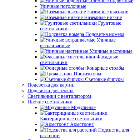
Уличные подвесные
Уличные потолочные
Наземные высокие
Наземные низкие
Грунтовые
светильники
Подсветка номера
Уличные
встраиваемые
Уличные настенные
Фасадные
светильники
Фонарные столбы
Прожекторы
Световые фигуры
Подсветка для картин
Подсветка для зеркал
Светильники с вентилятором
Прочие светильники
Модульные
Бактерицидные светильники
Армстронг
Подсветка для
растений