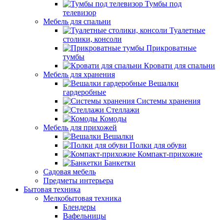
Тумбы под
телевизор
Мебель для спальни
Туалетные
столики, консоли
Прикроватные
тумбы
Кровати для спальни
Мебель для хранения
Вешалки
гардеробные
Системы хранения
Стеллажи
Комоды
Мебель для прихожей
Вешалки
Полки для обуви
Компакт-прихожие
Банкетки
Садовая мебель
Предметы интерьера
Бытовая техника
Мелкобытовая техника
Блендеры
Вафельницы