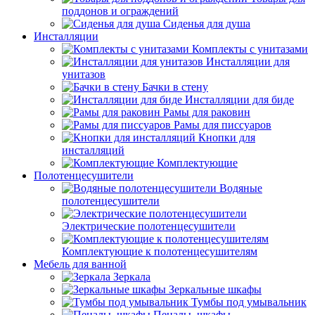
поддонов и ограждений
Сиденья для душа
Инсталляции
Комплекты с унитазами
Инсталляции для
унитазов
Бачки в стену
Инсталляции для биде
Рамы для раковин
Рамы для писсуаров
Кнопки для
инсталляций
Комплектующие
Полотенцесушители
Водяные
полотенцесушители
Электрические полотенцесушители
Комплектующие к полотенцесушителям
Мебель для ванной
Зеркала
Зеркальные шкафы
Тумбы под умывальник
Пеналы, шкафы