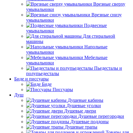
Врезные сверху
умывальники
Врезные снизу
умывальники
Подвесные
умывальники
Для стиральной
машины
Напольные
умывальники
Мебельные
умывальники
Пьедесталы и
полупьедесталы
Биде и писсуары
Биде
Писсуары
Душ
Душевые кабины
Душевые уголки
Душевые двери
Душевые перегородки
Душевые поддоны
Душевые трапы
Товары для