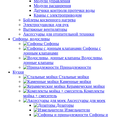
Модули управления
Модули расширения
Датчики контроля протечки воды
Краны с электроприводом
Бойлеры косвенного нагрева
Электросушилки для рук
Вытяжные вентиляторы
Аксессуары для отопительной техники
Сифоны, водосливы
Сифоны
Сифоны с
донным клапанами
Водосливы,
донные клапаны
Принадлежности
Кухня
Стальные мойки
Каменные мойки
Керамические мойки
Комплекты
мойка + смеситель
Аксессуары для моек
Дозаторы
Измельчители
Сифоны и