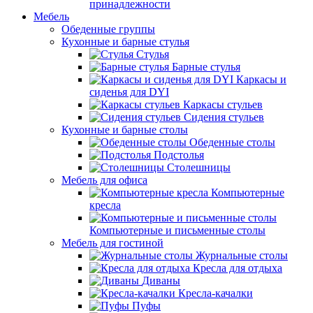
принадлежности
Мебель
Обеденные группы
Кухонные и барные стулья
Стулья
Барные стулья
Каркасы и
сиденья для DYI
Каркасы стульев
Сидения стульев
Кухонные и барные столы
Обеденные столы
Подстолья
Столешницы
Мебель для офиса
Компьютерные
кресла
Компьютерные и письменные столы
Мебель для гостиной
Журнальные столы
Кресла для отдыха
Диваны
Кресла-качалки
Пуфы