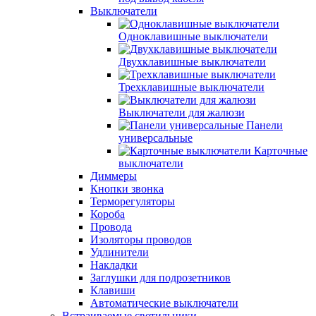
Выключатели
Одноклавишные выключатели
Двухклавишные выключатели
Трехклавишные выключатели
Выключатели для жалюзи
Панели
универсальные
Карточные
выключатели
Диммеры
Кнопки звонка
Терморегуляторы
Короба
Провода
Изоляторы проводов
Удлинители
Накладки
Заглушки для подрозетников
Клавиши
Автоматические выключатели
Встраиваемые светильники